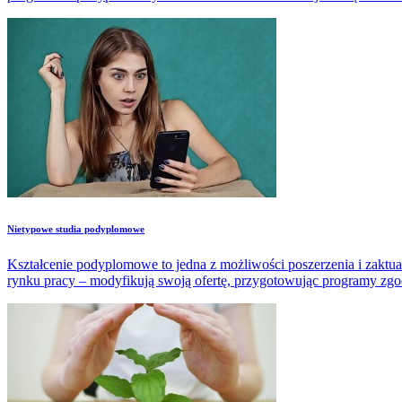
Nietypowe studia podyplomowe
Kształcenie podyplomowe to jedna z możliwości poszerzenia i zaktu
rynku pracy – modyfikują swoją ofertę, przygotowując programy zgo