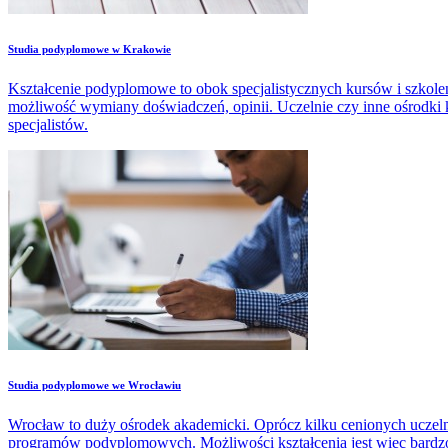
Studia podyplomowe w Krakowie
Kształcenie podyplomowe to obok specjalistycznych kursów i szkoleń
możliwość wymiany doświadczeń, opinii. Uczelnie czy inne ośrodki 
specjalistów.
Studia podyplomowe we Wrocławiu
Wrocław to duży ośrodek akademicki. Oprócz kilku cenionych uczelni 
programów podyplomowych. Możliwości kształcenia jest więc bardzo