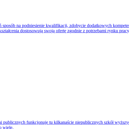
 sposób na podniesienie kwalifikacji, zdobycie dodatkowych kompetencj
kształcenia dostosowują swoją ofertę zgodnie z potrzebami rynku pra
publicznych funkcjonuje tu kilkanaście niepublicznych szkół wyższych
 wiele.