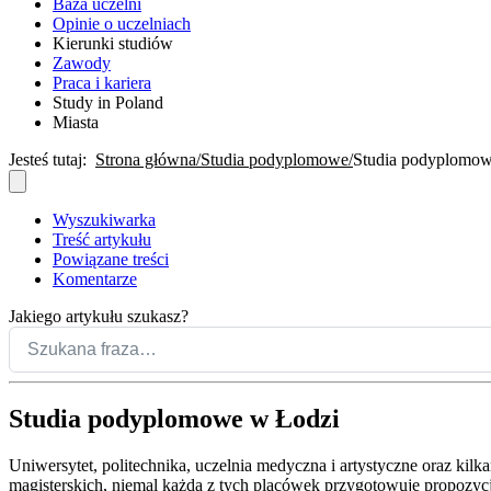
Baza uczelni
Opinie o uczelniach
Kierunki studiów
Zawody
Praca i kariera
Study in Poland
Miasta
Jesteś tutaj:
Strona główna
Studia podyplomowe
Studia podyplomow
Wyszukiwarka
Treść artykułu
Powiązane treści
Komentarze
Jakiego artykułu szukasz?
Studia podyplomowe w Łodzi
Uniwersytet, politechnika, uczelnia medyczna i artystyczne oraz kil
magisterskich, niemal każda z tych placówek przygotowuje propozy