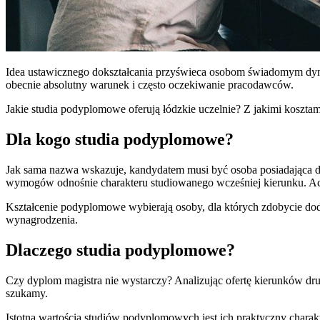
Idea ustawicznego dokształcania przyświeca osobom świadomym dyn
obecnie absolutny warunek i często oczekiwanie pracodawców.
Jakie studia podyplomowe oferują łódzkie uczelnie? Z jakimi kosztam
Dla kogo studia podyplomowe?
Jak sama nazwa wskazuje, kandydatem musi być osoba posiadająca dyp
wymogów odnośnie charakteru studiowanego wcześniej kierunku. Acz
Kształcenie podyplomowe wybierają osoby, dla których zdobycie d
wynagrodzenia.
Dlaczego studia podyplomowe?
Czy dyplom magistra nie wystarczy? Analizując ofertę kierunków drug
szukamy.
Istotną wartością studiów podyplomowych jest ich praktyczny charakter