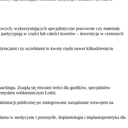
atowych, wykorzystujących specjalistyczne pracownie czy materiały
y partycypują w części lub całości kosztów – inwestycja w cenionych
tucjami czy uczelniami to kwoty rzędu nawet kilkudziesięciu
chingu. Znajdą się również treści dla grafików, specjalistów
rzemysłem włókienniczym Łodzi.
nistracji publicznej po zintegrowane zarządzanie rozwojem na
arna w medycynie i przemyśle, Implantologia i implantoprotetyka dla