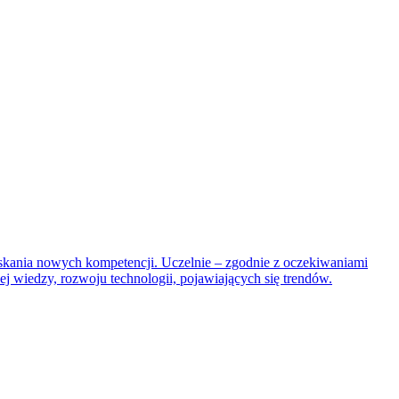
yskania nowych kompetencji. Uczelnie – zgodnie z oczekiwaniami
 wiedzy, rozwoju technologii, pojawiających się trendów.