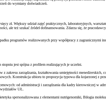
strzeń do wymiany doświadczeń.
tysięcy zł. Większy udział zajęć praktycznych, laboratoryjnych, warszt
ności, ale też szukać źródeł dofinansowania. Zdarza się, że pracodawc
adku programów realizowanych przy współpracy z zagranicznymi insty
niu jest spójna z profilem realizujących je uczelni.
 z zakresu zarządzania, kształtowania umiejętności menedżerskich, coa
esowych. Konstrukcja ubioru to propozycja typowa dla kojarzonej z p
owych: od administracji i zarządzania dla kadry kierowniczej w admi
z wydziałów UŁ.
ietetyka spersonalizowana z elementami nutrigenomiki, Bilogia molekul