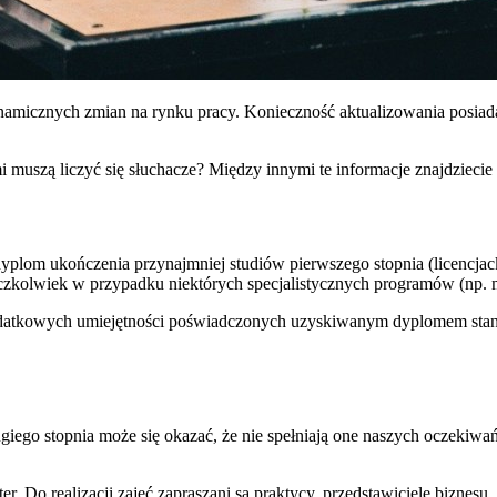
amicznych zmian na rynku pracy. Konieczność aktualizowania posiad
i muszą liczyć się słuchacze? Między innymi te informacje znajdziecie
lom ukończenia przynajmniej studiów pierwszego stopnia (licencjackic
kolwiek w przypadku niektórych specjalistycznych programów (np. m
odatkowych umiejętności poświadczonych uzyskiwanym dyplomem stano
iego stopnia może się okazać, że nie spełniają one naszych oczekiwań.
. Do realizacji zajęć zapraszani są praktycy, przedstawiciele biznesu,