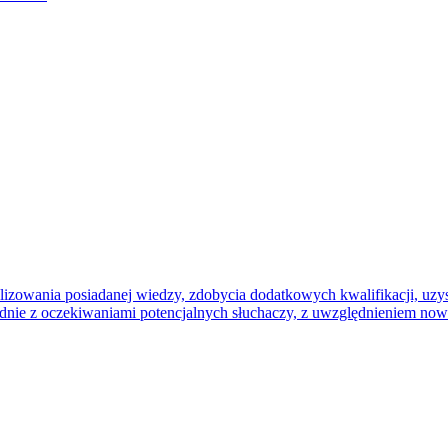
alizowania posiadanej wiedzy, zdobycia dodatkowych kwalifikacji, uz
dnie z oczekiwaniami potencjalnych słuchaczy, z uwzględnieniem nowej