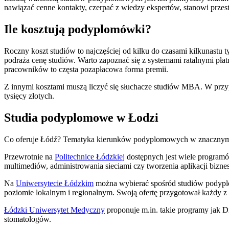
nawiązać cenne kontakty, czerpać z wiedzy ekspertów, stanowi prze
Ile kosztują podyplomówki?
Roczny koszt studiów to najczęściej od kilku do czasami kilkunastu 
podraża cenę studiów. Warto zapoznać się z systemami ratalnymi płat
pracowników to częsta pozapłacowa forma premii.
Z innymi kosztami muszą liczyć się słuchacze studiów MBA. W przyp
tysięcy złotych.
Studia podyplomowe w Łodzi
Co oferuje Łódź? Tematyka kierunków podyplomowych w znacznym stop
Przewrotnie na
Politechnice Łódzkiej
dostępnych jest wiele programów
multimediów, administrowania sieciami czy tworzenia aplikacji bizn
Na
Uniwersytecie Łódzkim
można wybierać spośród studiów podyplom
poziomie lokalnym i regionalnym. Swoją ofertę przygotował każdy 
Łódzki Uniwersytet Medyczny
proponuje m.in. takie programy jak D
stomatologów.