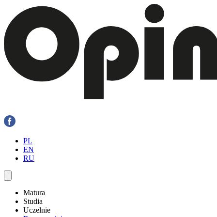
PL
EN
RU
Matura
Studia
Uczelnie