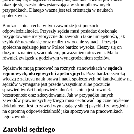
okazuje się często niewystarczająca w skomplikowanych
przypadkach. Dlatego ważna jest też orientacja w naukach
społecznych.
Bardzo istotna cechą w tym zawodzie jest poczucie
odpowiedzialności. Przyszły sędzia musi posiadać doskonałe
przygotowanie merytoryczne do zawodu i takie umiejętności, jak
szybkość uczenia się oraz realizm w ocenie sytuacji. Pozycja
społeczna sędziego jest w Polsce bardzo wysoka. Cieszy się on
dużym uznaniem, szacunkiem, poważaniem otoczenia. Ma to
również związek z godziwym wynagrodzeniem sędziów.
Sędziowie mogą pracować na różnych stanowiskach w
sądach
rejonowych, okręgowych i apelacyjnych
. Poza bardzo szeroką
wiedzą z zakresu nauk prawa i nauk społecznych od kandydatów na
sędziów wymagane jest przede wszystkim silne poczucie
sprawiedliwości i odpowiedzialności. Istotna jest również
bezstronność oraz zdecydowanie. Jak w przypadku innych
zawodów prawniczych sędziego musi cechować logiczne myślenie i
dokładność. Jest to zawód wymagający silnej psychiki ze względu
na ogromną odpowiedzialność jaka spoczywa na pracownikach
tego zawodu.
Zarobki sędziego