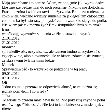
Mają przerąbane i to bardzo. Wiem, że obojętnie jaki wyrok dadzą
ktoś zawsze będzie miał do nich pretensje. Nikomu nie dogodzisz.
Praca mozolna i wiele zostawia do życzenia. Brak czasu nieraz na
cokolwiek, wieczne wyrzuty sumienia za jakiegoś tam chłopaczka
co to trzeba była sto razy pomyśleć zanim wsadziło się go do pudła.
Nie wiem jak tak można życ? Brak skrupułów? Brak sumienia?
frans
współczuję wyrzutów sumienia za źle postawione wyroki...
21.01.2012
21.01.2012
monikaq
sprawiedliwość, oczywiście... ale czasem trudno zdecydować o
czyjejś winie, albo niewinności. ile w historii zdarzało się sytuacji,
że skazywani byli niewinni ludzie.
Moniek
Sprawiedliwość - to wszystko co potrzebne w tej pracy
09.01.2012
07.01.2012
Oli
Jedno co mnie przeraża to odpowiedzialność, to że można się
jednak pomylić... I co wtedy?
Jolka
Te seriale to czasem mnie bawi he he. Nie pokazują chyba w pełni
realiów tego \"biznesu\" . Nie jest to taka bułeczka z masłem jak z
filmie