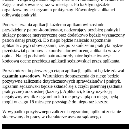
Zajęcia realizowane są raz w miesiącu. Po każdym zjeździe
organizowany jest egzamin praktyczny. Równolegle aplikanci
odbywają praktyki.
Podczas trwania aplikacji każdemu aplikantowi zostanie
przydzielony patron-koordynator, nadzorujący przebieg praktyk i
służący pomocą merytoryczną oraz dodatkowo będzie wyznaczony
patron danej praktyki. Do niego będzie należało zapoznanie
aplikanta z jego obowiązkami, zaś po zakończeniu praktyki będzie
przedstawiał patronowi - koordynatorowi ocenę aplikanta wraz z
opinią. Na tej podstawie patron-koordynator będzie tworzył
końcową ocenę przebiegu aplikacji sędziowskiej przez aplikanta.
Po zakończeniu pierwszego etapu aplikacji, aplikant będzie zdawał
egzamin zawodowy
. Warunkiem dopuszczenia do niego będzie
pozytywne zaliczenie dotychczasowych sprawdzianów i praktyk.
Egzamin sędziowski będzie składać się z części pisemnej (zadania
praktyczne) oraz ustnej (kazusy). Aplikanci, którzy uzyskają
negatywny wynik z egzaminu lub nie przystąpią do niego, będą
mogli w ciągu 18 miesięcy przystąpić do niego raz jeszcze.
W wypadku pozytywnego zaliczenia egzaminu, aplikant zostanie
skierowany do pracy w charakterze asesora sądowego.