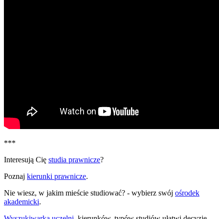
***
Interesują Cię
studia prawnicze
?
Poznaj
kierunki prawnicze
.
Nie wiesz, w jakim mieście studiować? - wybierz swój
ośrodek
akademicki
.
Wyszukiwarka uczelni
, kierunków, typów studiów ułatwi decyzje