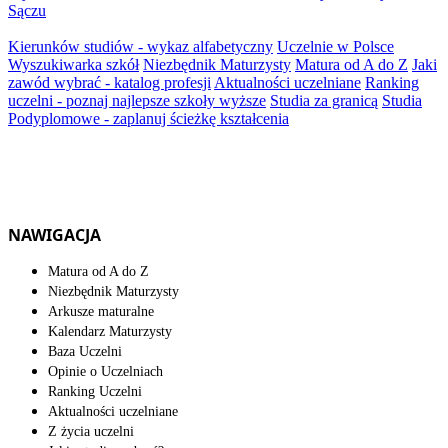
Sączu
Kierunków studiów - wykaz alfabetyczny
Uczelnie w Polsce
Wyszukiwarka szkół
Niezbędnik Maturzysty
Matura od A do Z
Jaki
zawód wybrać - katalog profesji
Aktualności uczelniane
Ranking
uczelni - poznaj najlepsze szkoły wyższe
Studia za granicą
Studia
Podyplomowe - zaplanuj ścieżkę kształcenia
NAWIGACJA
Matura od A do Z
Niezbędnik Maturzysty
Arkusze maturalne
Kalendarz Maturzysty
Baza Uczelni
Opinie o Uczelniach
Ranking Uczelni
Aktualności uczelniane
Z życia uczelni