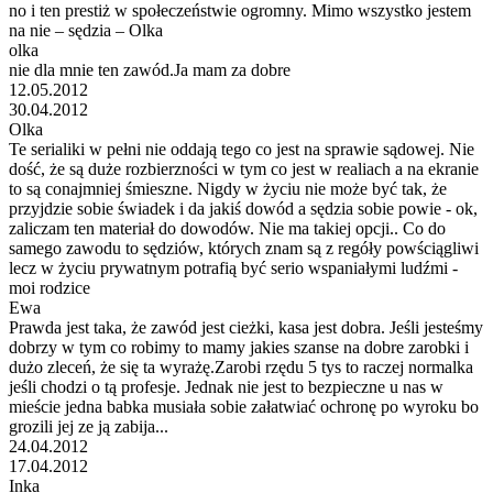
no i ten prestiż w społeczeństwie ogromny. Mimo wszystko jestem
na nie – sędzia – Olka
olka
nie dla mnie ten zawód.Ja mam za dobre
12.05.2012
30.04.2012
Olka
Te serialiki w pełni nie oddają tego co jest na sprawie sądowej. Nie
dość, że są duże rozbierzności w tym co jest w realiach a na ekranie
to są conajmniej śmieszne. Nigdy w życiu nie może być tak, że
przyjdzie sobie świadek i da jakiś dowód a sędzia sobie powie - ok,
zaliczam ten materiał do dowodów. Nie ma takiej opcji.. Co do
samego zawodu to sędziów, których znam są z regóły powściągliwi
lecz w życiu prywatnym potrafią być serio wspaniałymi ludźmi -
moi rodzice
Ewa
Prawda jest taka, że zawód jest cieżki, kasa jest dobra. Jeśli jesteśmy
dobrzy w tym co robimy to mamy jakies szanse na dobre zarobki i
dużo zleceń, że się ta wyrażę.Zarobi rzędu 5 tys to raczej normalka
jeśli chodzi o tą profesje. Jednak nie jest to bezpieczne u nas w
mieście jedna babka musiała sobie załatwiać ochronę po wyroku bo
grozili jej ze ją zabija...
24.04.2012
17.04.2012
Inka