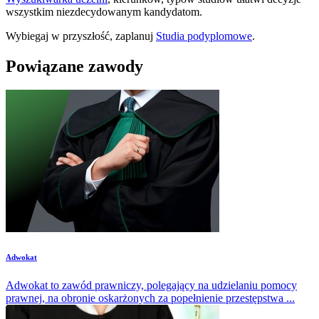
wszystkim niezdecydowanym kandydatom.
Wybiegaj w przyszłość, zaplanuj
Studia podyplomowe
.
Powiązane zawody
Adwokat
Adwokat to zawód prawniczy, polegający na udzielaniu pomocy
prawnej, na obronie oskarżonych za popełnienie przestępstwa ...