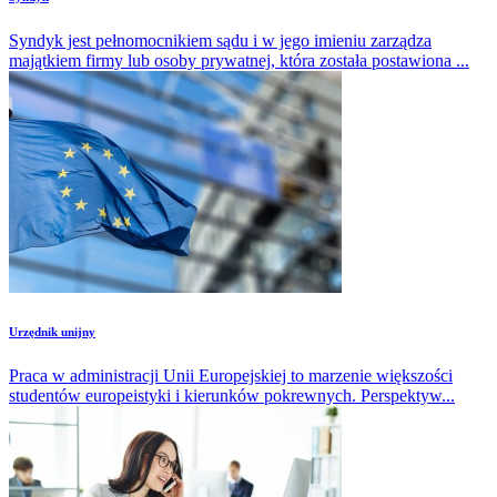
Syndyk jest pełnomocnikiem sądu i w jego imieniu zarządza
majątkiem firmy lub osoby prywatnej, która została postawiona ...
Urzędnik unijny
Praca w administracji Unii Europejskiej to marzenie większości
studentów europeistyki i kierunków pokrewnych. Perspektyw...