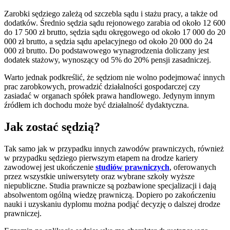
Zarobki sędziego zależą od szczebla sądu i stażu pracy, a także od
dodatków. Średnio sędzia sądu rejonowego zarabia od około 12 600
do 17 500 zł brutto, sędzia sądu okręgowego od około 17 000 do 20
000 zł brutto, a sędzia sądu apelacyjnego od około 20 000 do 24
000 zł brutto. Do podstawowego wynagrodzenia doliczany jest
dodatek stażowy, wynoszący od 5% do 20% pensji zasadniczej.
Warto jednak podkreślić, że sędziom nie wolno podejmować innych
prac zarobkowych, prowadzić działalności gospodarczej czy
zasiadać w organach spółek prawa handlowego. Jedynym innym
źródłem ich dochodu może być działalność dydaktyczna.
Jak zostać sędzią?
Tak samo jak w przypadku innych zawodów prawniczych, również
w przypadku sędziego pierwszym etapem na drodze kariery
zawodowej jest ukończenie
studiów prawniczych
, oferowanych
przez wszystkie uniwersytety oraz wybrane szkoły wyższe
niepubliczne. Studia prawnicze są pozbawione specjalizacji i dają
absolwentom ogólną wiedzę prawniczą. Dopiero po zakończeniu
nauki i uzyskaniu dyplomu można podjąć decyzję o dalszej drodze
prawniczej.