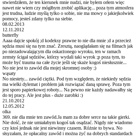
stwierdziłem, że ten kierunek mnie nudzi, nie byłem orłem więc
nawet nie wiem czy mógłbym zrobić aplikację... poza tym atmosfera
jest trudna, ludzie myślą tylko o sobie, nie ma mowy o jakiejkolwiek
pomocy, jesteś zdany tylko na siebie.
08.02.2013
12.11.2012
butterfly
Aaaa dajcie spokój ;d kodeksy prawne to nie dla mnie ;d a przecież
sędzia musi się na tym znać. Zresztą, naoglądałam się na filmach jak
po niezadowalającym dla oskarżonego wyroku, ten w ramach
zemsty ścigał sędziów, którzy wydali taki wyrok ;p poza tym, to
może być trauma na całe życie jeśli się skaże kogoś niesłusznie...
No nie jest to zawód dla mojej skromnej osoby ;)
wąsaty
No niestety... zawód ciężki. Pod tym względem, że niekiedy sędzia
ma wielki dylemat i problem jak rozwiązać daną sprawę. Poza tym
jest sporo papierkowej roboty... Na pewno nie każdy nadawałby się
do tej pracy. Ale jest plus - duże zarobki :)
21.10.2012
12.05.2012
olka
369. nie dla mnie ten zawód.Ja mam za dobre serce na takie gierki.
Nie dość, że nie umiałabym kogoś tak osądzać. Nigdy nie wiadomo
czy ktoś jednak nie jest niewinny czasem. Różnie to bywa. No
słsyzałam, że opłacalny zawód i można żyć na dobrych standardach