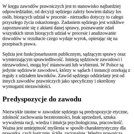
W kręgu zawodów prawniczych jest to stanowisko najbardziej
odpowiedzialne, od decyzji sędziego zależy bowiem dalszy los
osób, biorących udział w procesie - nierzadko dotyczy to całego
przyszłego życia oskarżonego. Zadaniem sędziego jest wnikliwe
zapoznawanie się z aktami danej sprawy, poznawanie zdań
wszystkich stron biorących udział w procesie i analizowanie
dowodów w rezultacie czego wydaje wyrok, opierając się na
przepisach prawa.
Sędzia jest funkcjonariuszem publicznym, sądzącym sprawy oraz
wymierzającym sprawiedliwość. Istnieją sędziowie zawodowi i
niezawodowi, mogą być mianowani lub wybierani. W Polsce są
jedynie sędziowie zawodowi, którzy w sądach I instancji orzekają z
reguły z udziałem ławników. Zawód sędziego oddzielany jest od
innych zawodów prawniczych jako specyficzny i określony
wymogami niezawisłości.
Predyspozycje do zawodu
Niezwykle istotne w zawodzie sędziego są predyspozycje etyczne,
zdolność zachowania bezstronności, brak uprzedzeń, sztuka
wyważenia racji, wiedza i intuicja psychologiczna, pracowitość.
Ważna jest umiejętność myślenia w sposób charakterystyczny dla
prawnika, czyli logicznie, ściśle, racjonalnie. Wiedza prawnicza