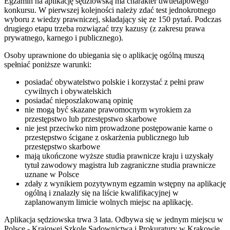
Egzamin na aplikację sędziowską ma charakter dwuetapowego
konkursu. W pierwszej kolejności należy zdać test jednokrotnego
wyboru z wiedzy prawniczej, składający się ze 150 pytań. Podczas
drugiego etapu trzeba rozwiązać trzy kazusy (z zakresu prawa
prywatnego, karnego i publicznego).
Osoby uprawnione do ubiegania się o aplikację ogólną muszą
spełniać poniższe warunki:
posiadać obywatelstwo polskie i korzystać z pełni praw
cywilnych i obywatelskich
posiadać nieposzlakowaną opinię
nie mogą być skazane prawomocnym wyrokiem za
przestępstwo lub przestępstwo skarbowe
nie jest przeciwko nim prowadzone postępowanie karne o
przestępstwo ścigane z oskarżenia publicznego lub
przestępstwo skarbowe
mają ukończone wyższe studia prawnicze kraju i uzyskały
tytuł zawodowy magistra lub zagraniczne studia prawnicze
uznane w Polsce
zdały z wynikiem pozytywnym egzamin wstępny na aplikację
ogólną i znalazły się na liście kwalifikacyjnej w
zaplanowanym limicie wolnych miejsc na aplikację.
Aplikacja sędziowska trwa 3 lata. Odbywa się w jednym miejscu w
Polsce - Krajowej Szkole Sądownictwa i Prokuratury w Krakowie.