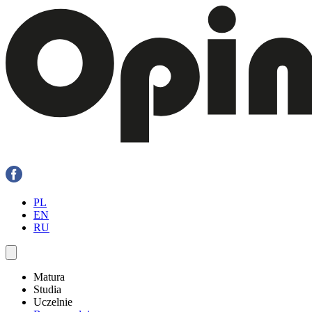
PL
EN
RU
Matura
Studia
Uczelnie