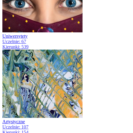
Uniwersytety
Uczelnie: 67
Kierunki: 539
Artystyczne
Uczelnie: 107
Kierunki: 154