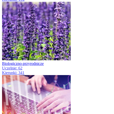
Biologiczno-przyrodnicze
Uczelnie: 62
Kierunki: 341