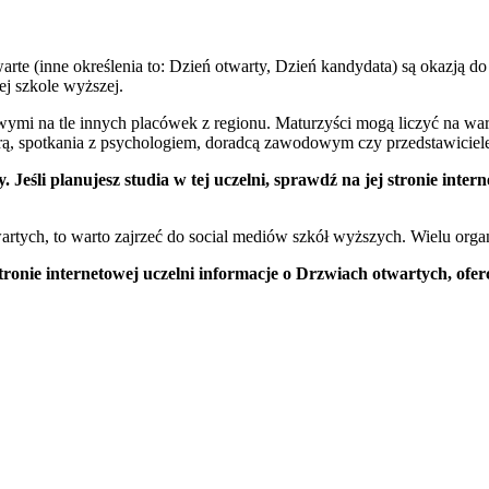
te (inne określenia to: Dzień otwarty, Dzień kandydata) są okazją do 
j szkole wyższej.
wymi na tle innych placówek z regionu. Maturzyści mogą liczyć na wa
rą, spotkania z psychologiem, doradcą zawodowym czy przedstawicie
li planujesz studia w tej uczelni, sprawdź na jej stronie interne
tych, to warto zajrzeć do social mediów szkół wyższych. Wielu organi
nie internetowej uczelni informacje o Drzwiach otwartych, oferc