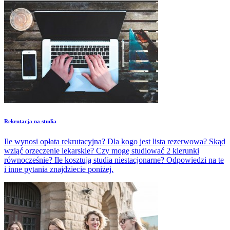
Rekrutacja na studia
Ile wynosi opłata rekrutacyjna? Dla kogo jest lista rezerwowa? Skąd
wziąć orzeczenie lekarskie? Czy mogę studiować 2 kierunki
równocześnie? Ile kosztują studia niestacjonarne? Odpowiedzi na te
i inne pytania znajdziecie poniżej.