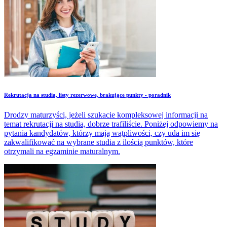
​Rekrutacja na studia, listy rezerwowe, brakujące punkty - poradnik
Drodzy maturzyści, jeżeli szukacie kompleksowej informacji na
temat rekrutacji na studia, dobrze trafiliście. Poniżej odpowiemy na
pytania kandydatów, którzy mają wątpliwości, czy uda im się
zakwalifikować na wybrane studia z ilością punktów, które
otrzymali na egzaminie maturalnym.