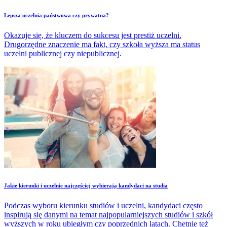
Lepsza uczelnia państwowa czy prywatna?
Okazuje się, że kluczem do sukcesu jest prestiż uczelni.
Drugorzędne znaczenie ma fakt, czy szkoła wyższa ma status
uczelni publicznej czy niepublicznej.
Jakie kierunki i uczelnie najczęściej wybierają kandydaci na studia
Podczas wyboru kierunku studiów i uczelni, kandydaci często
inspirują się danymi na temat najpopularniejszych studiów i szkół
wyższych w roku ubiegłym czy poprzednich latach. Chetnie też