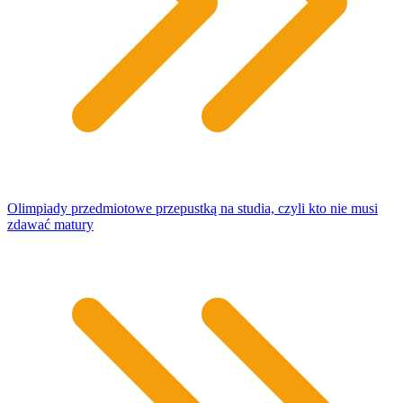
Olimpiady przedmiotowe przepustką na studia, czyli kto nie musi
zdawać matury