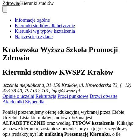
Zdrowia
Kierunki studiów
Informacje ogólne
Kierunki studiów alfabetycznie
Kierunki wg typów kształcenia
Najczęściej czytane
Krakowska Wyższa Szkoła Promocji
Zdrowia
Kierunki studiów KWSPZ Kraków
uczelnia niepubliczna
, 31-158 Kraków, ul. Krowoderska 73, (+12)
423 38 40, 797 012 101, info@kwspz.pl
Opinie o uczelni
Rekrutacja
Progi punktowe
Drzwi otwarte
Akademiki
Stypendia
Poniżej prezentujemy ofertę edukacyjną wybranej przez Ciebie
Uczelni. Lista kierunków studiów ułożona jest
ALFABETYCZNIE
oraz według
TYPÓW kształcenia
. Klikając
w nazwę kierunku, zostaniesz przeniesiony na jego szczegółowy
opis (redakcyjny) lub
unikalną Prezentację Kierunku
, o ile