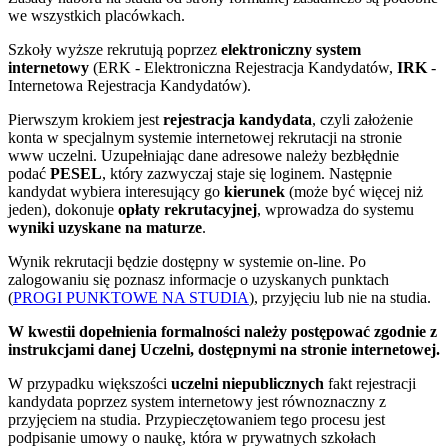
we wszystkich placówkach.
Szkoły wyższe rekrutują poprzez
elektroniczny system
internetowy
(ERK - Elektroniczna Rejestracja Kandydatów,
IRK
-
Internetowa Rejestracja Kandydatów).
Pierwszym krokiem jest
rejestracja kandydata
, czyli założenie
konta w specjalnym systemie internetowej rekrutacji na stronie
www uczelni. Uzupełniając dane adresowe należy bezbłędnie
podać
PESEL
, który zazwyczaj staje się loginem. Następnie
kandydat wybiera interesujący go
kierunek
(może być więcej niż
jeden), dokonuje
opłaty rekrutacyjnej
, wprowadza do systemu
wyniki uzyskane na maturze
.
Wynik rekrutacji będzie dostępny w systemie on-line. Po
zalogowaniu się poznasz informacje o uzyskanych punktach
(
PROGI PUNKTOWE NA STUDIA
), przyjęciu lub nie na studia.
W kwestii dopełnienia formalności należy postępować zgodnie z
instrukcjami danej Uczelni, dostępnymi na stronie internetowej.
W przypadku większości
uczelni niepublicznych
fakt rejestracji
kandydata poprzez system internetowy jest równoznaczny z
przyjęciem na studia. Przypieczętowaniem tego procesu jest
podpisanie umowy o naukę, która w prywatnych szkołach