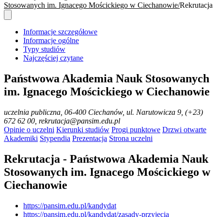
Stosowanych im. Ignacego Mościckiego w Ciechanowie
Rekrutacja
Informacje szczegółowe
Informacje ogólne
Typy studiów
Najczęściej czytane
Państwowa Akademia Nauk Stosowanych
im. Ignacego Mościckiego w Ciechanowie
uczelnia publiczna
, 06-400 Ciechanów, ul. Narutowicza 9, (+23)
672 62 00, rekrutacja@pansim.edu.pl
Opinie o uczelni
Kierunki studiów
Progi punktowe
Drzwi otwarte
Akademiki
Stypendia
Prezentacja
Strona uczelni
Rekrutacja - Państwowa Akademia Nauk
Stosowanych im. Ignacego Mościckiego w
Ciechanowie
https://pansim.edu.pl/kandydat
https://pansim.edu.pl/kandydat/zasady-przyjęcia