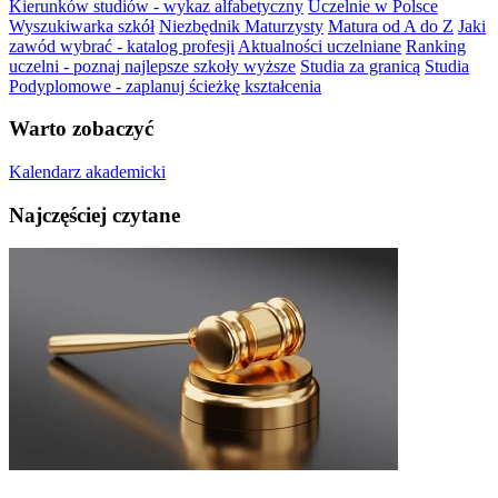
Kierunków studiów - wykaz alfabetyczny
Uczelnie w Polsce
Wyszukiwarka szkół
Niezbędnik Maturzysty
Matura od A do Z
Jaki
zawód wybrać - katalog profesji
Aktualności uczelniane
Ranking
uczelni - poznaj najlepsze szkoły wyższe
Studia za granicą
Studia
Podyplomowe - zaplanuj ścieżkę kształcenia
Warto zobaczyć
Kalendarz akademicki
Najczęściej czytane