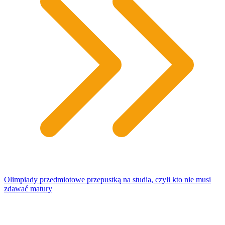
Olimpiady przedmiotowe przepustką na studia, czyli kto nie musi
zdawać matury