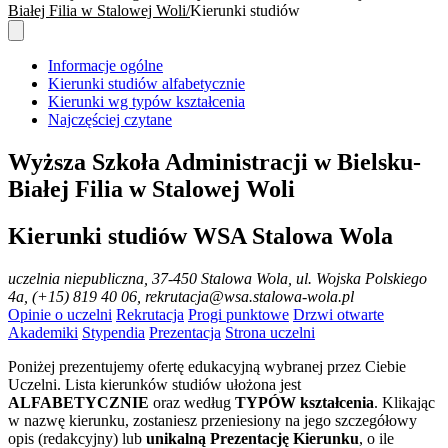
Białej Filia w Stalowej Woli
Kierunki studiów
Informacje ogólne
Kierunki studiów alfabetycznie
Kierunki wg typów kształcenia
Najczęściej czytane
Wyższa Szkoła Administracji w Bielsku-
Białej Filia w Stalowej Woli
Kierunki studiów WSA Stalowa Wola
uczelnia niepubliczna
, 37-450 Stalowa Wola, ul. Wojska Polskiego
4a, (+15) 819 40 06, rekrutacja@wsa.stalowa-wola.pl
Opinie o uczelni
Rekrutacja
Progi punktowe
Drzwi otwarte
Akademiki
Stypendia
Prezentacja
Strona uczelni
Poniżej prezentujemy ofertę edukacyjną wybranej przez Ciebie
Uczelni. Lista kierunków studiów ułożona jest
ALFABETYCZNIE
oraz według
TYPÓW kształcenia
. Klikając
w nazwę kierunku, zostaniesz przeniesiony na jego szczegółowy
opis (redakcyjny) lub
unikalną Prezentację Kierunku
, o ile