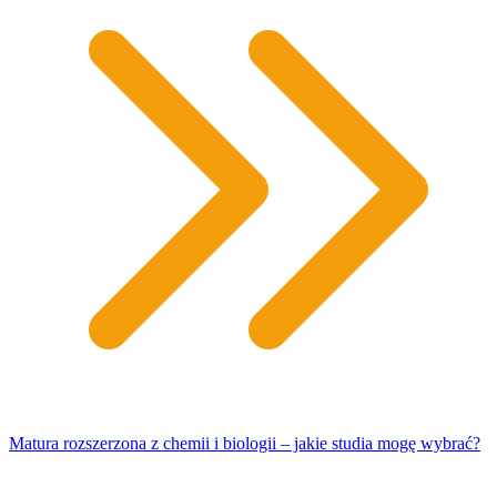
Matura rozszerzona z chemii i biologii – jakie studia mogę wybrać?