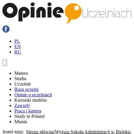
PL
EN
RU
Matura
Studia
Uczelnie
Baza uczelni
Opinie o uczelniach
Kierunki studiów
Zawody
Praca i kariera
Study in Poland
Miasta
Jesteś tutaj:
Strona główna
Wyższa Szkoła Administracji w Bielsku-