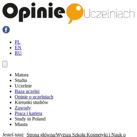
PL
EN
RU
Matura
Studia
Uczelnie
Baza uczelni
Opinie o uczelniach
Kierunki studiów
Zawody
Praca i kariera
Study in Poland
Miasta
Jesteś tutaj:
Strona główna
Wyższa Szkoła Kosmetyki i Nauk o