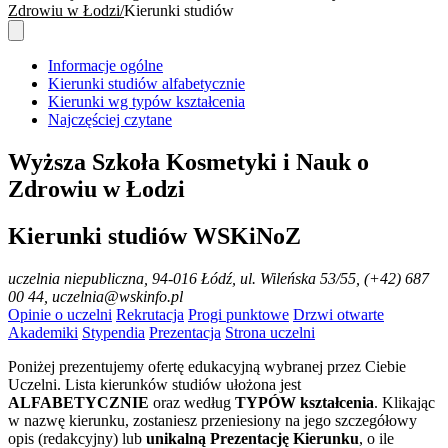
Zdrowiu w Łodzi
Kierunki studiów
Informacje ogólne
Kierunki studiów alfabetycznie
Kierunki wg typów kształcenia
Najczęściej czytane
Wyższa Szkoła Kosmetyki i Nauk o
Zdrowiu w Łodzi
Kierunki studiów WSKiNoZ
uczelnia niepubliczna
, 94-016 Łódź, ul. Wileńska 53/55, (+42) 687
00 44, uczelnia@wskinfo.pl
Opinie o uczelni
Rekrutacja
Progi punktowe
Drzwi otwarte
Akademiki
Stypendia
Prezentacja
Strona uczelni
Poniżej prezentujemy ofertę edukacyjną wybranej przez Ciebie
Uczelni. Lista kierunków studiów ułożona jest
ALFABETYCZNIE
oraz według
TYPÓW kształcenia
. Klikając
w nazwę kierunku, zostaniesz przeniesiony na jego szczegółowy
opis (redakcyjny) lub
unikalną Prezentację Kierunku
, o ile