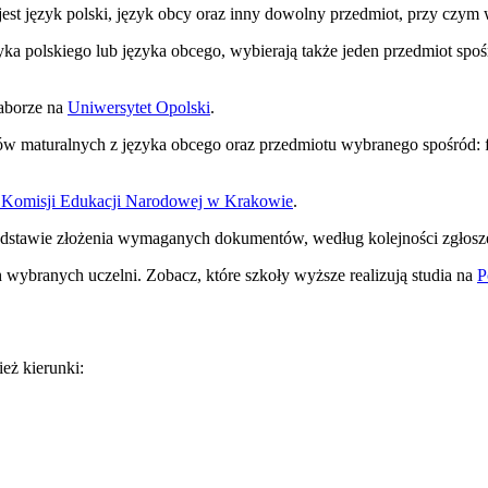
st język polski, język obcy oraz inny dowolny przedmiot, przy czym wi
a polskiego lub języka obcego, wybierają także jeden przedmiot spośród
naborze na
Uniwersytet Opolski
.
maturalnych z języka obcego oraz przedmiotu wybranego spośród: filoz
 Komisji Edukacji Narodowej w Krakowie
.
podstawie złożenia wymaganych dokumentów, według kolejności zgłosz
wybranych uczelni. Zobacz, które szkoły wyższe realizują studia na
P
ież kierunki: