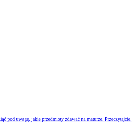
iąć pod uwagę, jakie przedmioty zdawać na maturze. Przeczytajcie.