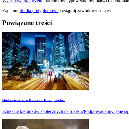
Wyszukiwarka uczelni
, kierunków, typów studiów ułatwi Ci dokonan
Zaplanuj
Studia podyplomowe
i osiągnij zawodowy sukces
Powiązane treści
Studia społeczne w Katowicach i woj. śląskim
Szukacie kierunków społecznych na Śląsku?Podpowiadamy, jakie są mo