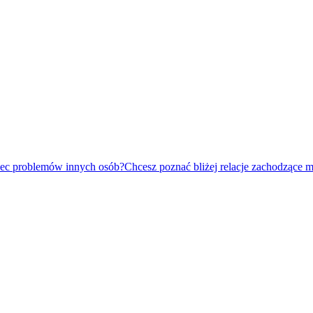
obec problemów innych osób?Chcesz poznać bliżej relacje zachodzące