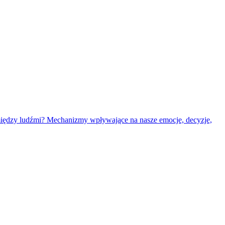
 między ludźmi? Mechanizmy wpływające na nasze emocje, decyzje,