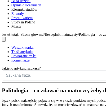
Baza uczelni
Opinie o uczelniach
Kierunki studiów
Zawody
Praca i kariera
Study in Poland
Miasta
Jesteś tutaj:
Strona główna
Niezbędnik maturzysty
Politologia – co z
Wyszukiwarka
Treść artykułu
Powiązane treści
Komentarze
Jakiego artykułu szukasz?
Politologia – co zdawać na maturze, żeby do
Język polski najczęściej pojawia się w wykazie punktowanych podcza
innych przedmiotów. Sprawdźcie, co musicie zdawać na maturze na w