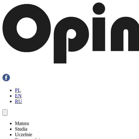
PL
EN
RU
Matura
Studia
Uczelnie