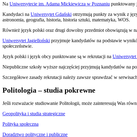
Na
Uniwersytecie im. Adama Mickiewicza w Poznaniu
punktowany je
Kandydaci na
Uniwersytet Gdański
otrzymują punkty za wynik z język
astronomia, geografia, historia, historia sztuki, matematyka, WOS.
Również język polski oraz drugi dowolny przedmiot obowiązują w 
Uniwersytet Jagielloński
przyjmuje kandydatów na podstawie wyników 
społeczeństwie.
Język polski i język obcy punktowane są w rekrutacji na
Uniwersytet
Niepubliczne szkoły wyższe najczęściej przyjmują kandydatów na 
Szczegółowe zasady rekrutacji należy zawsze sprawdzać w serwisach 
Politologia – studia pokrewne
Jeśli rozważacie studiowanie Politologii, może zainteresują Was równ
Geopolityka i studia strategiczne
Polityka społeczna
Doradztwo polityczne i publiczne