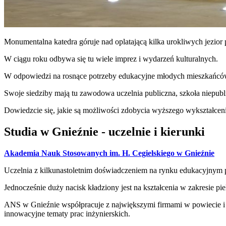
Monumentalna katedra góruje nad oplatającą kilka urokliwych jezior
W ciągu roku odbywa się tu wiele imprez i wydarzeń kulturalnych.
W odpowiedzi na rosnące potrzeby edukacyjne młodych mieszkańców G
Swoje siedziby mają tu zawodowa uczelnia publiczna, szkoła niepub
Dowiedzcie się, jakie są możliwości zdobycia wyższego wykształcen
Studia w Gnieźnie - uczelnie i kierunki
Akademia Nauk Stosowanych im. H. Cegielskiego w Gnieźnie
Uczelnia z kilkunastoletnim doświadczeniem na rynku edukacyjnym 
Jednocześnie duży nacisk kładziony jest na kształcenia w zakresie p
ANS w Gnieźnie współpracuje z największymi firmami w powiecie i r
innowacyjne tematy prac inżynierskich.