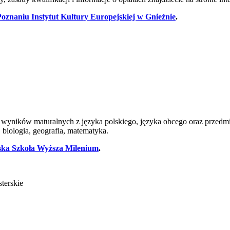
Poznaniu Instytut Kultury Europejskiej w Gnieźnie
.
wyników maturalnych z języka polskiego, języka obcego oraz przedmiotu
s, biologia, geografia, matematyka.
ska Szkoła Wyższa Milenium
.
sterskie