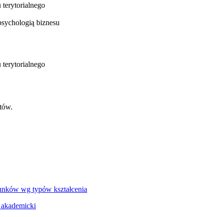
 terytorialnego
sychologią biznesu
 terytorialnego
tów.
unków wg typów kształcenia
 akademicki