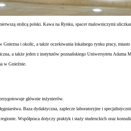
 pierwszą stolicą polski. Kawa na Rynku, spacer malowniczymi uliczka
niezna i okolic, a także oczekiwania lokalnego rynku pracy, miasto
liczna, a także jeden z instytutów poznańskiego Uniwersytetu Adama M
ia w Gnieźnie.
przygotowuje głównie inżynierów.
ielęgniarstwa. Baza dydaktyczna, zaplecze laboratoryjne i specjalisty
egionie. Współpraca dotyczy praktyk i staży studenckich oraz konsul