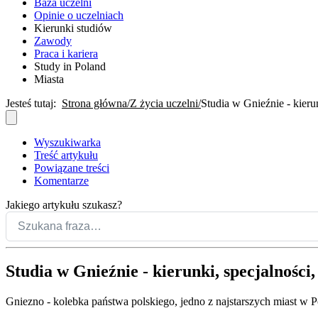
Baza uczelni
Opinie o uczelniach
Kierunki studiów
Zawody
Praca i kariera
Study in Poland
Miasta
Jesteś tutaj:
Strona główna
Z życia uczelni
Studia w Gnieźnie - kierun
Wyszukiwarka
Treść artykułu
Powiązane treści
Komentarze
Jakiego artykułu szukasz?
Studia w Gnieźnie - kierunki, specjalności,
Gniezno - kolebka państwa polskiego, jedno z najstarszych miast w P