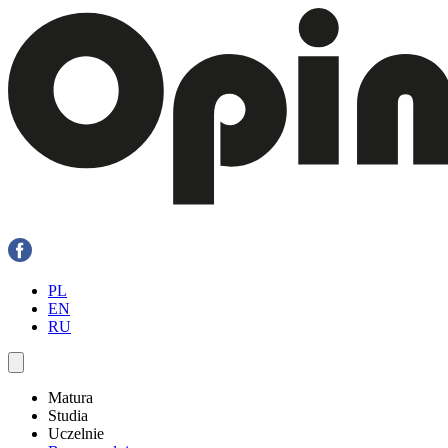
PL
EN
RU
Matura
Studia
Uczelnie