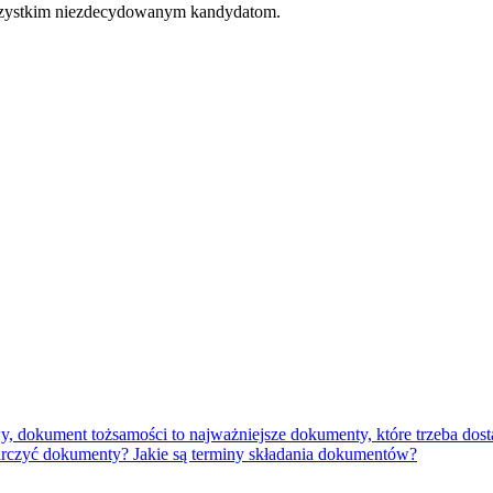
wszystkim niezdecydowanym kandydatom.
y, dokument tożsamości to najważniejsze dokumenty, które trzeba dost
arczyć dokumenty? Jakie są terminy składania dokumentów?