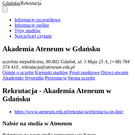
Gdańsku
Rekrutacja
Informacje szczegółowe
Informacje ogólne
Typy studiów
Najczęściej czytane
Akademia Ateneum w Gdańsku
uczelnia niepubliczna
, 80-802 Gdańsk, ul. 3 Maja 25 A, (+48) 784
374 410 , rekrutacja@ateneum.edu.pl
Opinie o uczelni
Kierunki studiów
Progi punktowe
Drzwi otwarte
Akademiki
Stypendia
Prezentacja
Strona uczelni
Rekrutacja - Akademia Ateneum w
Gdańsku
https://www.ateneum.edu.pl/rekrutacja/rekrutacja-on-line/
Nabór na studia w Ateneum
Rekrutacja na nasze studia rozpoczyna się 8 maja.