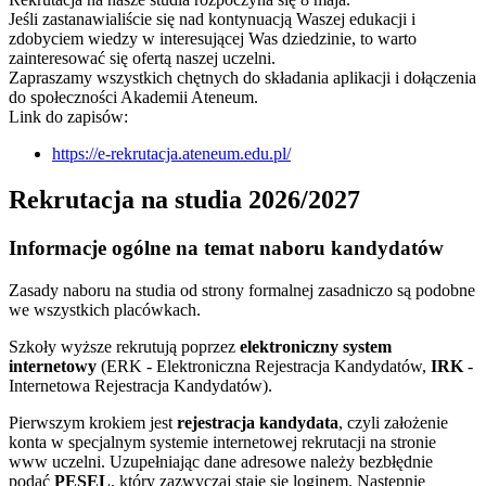
Jeśli zastanawialiście się nad kontynuacją Waszej edukacji
i
zdobyciem wiedzy w interesującej Was dziedzinie, to warto
zainteresować się ofertą naszej uczelni.
Zapraszamy wszystkich chętnych do składania aplikacji i dołączenia
do społeczności Akademii Ateneum
.
Link do zapisów:
https://e-rekrutacja.ateneum.edu.pl/
Rekrutacja na studia 2026/2027
Informacje ogólne na temat naboru kandydatów
Zasady naboru na studia od strony formalnej zasadniczo są podobne
we wszystkich placówkach.
Szkoły wyższe rekrutują poprzez
elektroniczny system
internetowy
(ERK - Elektroniczna Rejestracja Kandydatów,
IRK
-
Internetowa Rejestracja Kandydatów).
Pierwszym krokiem jest
rejestracja kandydata
, czyli założenie
konta w specjalnym systemie internetowej rekrutacji na stronie
www uczelni. Uzupełniając dane adresowe należy bezbłędnie
podać
PESEL
, który zazwyczaj staje się loginem. Następnie