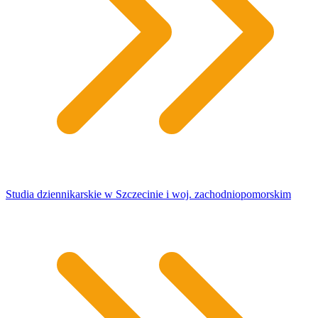
Studia dziennikarskie w Szczecinie i woj. zachodniopomorskim