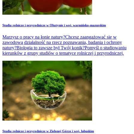
Studia rolnicze i przyrodnicze w Olsztynie i woj. warmińsko-mazurskim
Marzysz o pracy na łonie natury?Chcesz zaangażować się w
zawodową działalność na rzecz poznawania, badania i ochrony
natury?Biologia to zawsze był Twój konik?Pomyśl o studiowaniu
kierunków z grupy studiów o tematyce rolniczej i przyrodniczej.
Studia rolnicze i przyrodnicze w Zielonej Górze i woj. lubuskim