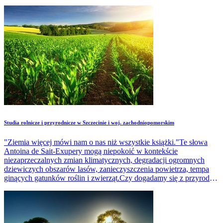
Studia rolnicze i przyrodnicze w Szczecinie i woj. zachodniopomorskim
"Ziemia więcej mówi nam o nas niż wszystkie książki."Te słowa
Antoina de Sait-Exupery mogą niepokoić w kontekście
niezaprzeczalnych zmian klimatycznych, degradacji ogromnych
dziewiczych obszarów lasów, zanieczyszczenia powietrza, tempa
ginących gatunków roślin i zwierząt.Czy dogadamy się z przyrodą i
nauczymy ją szanować?