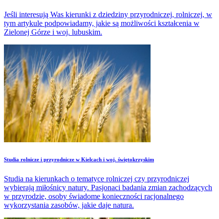
Jeśli interesują Was kierunki z dziedziny przyrodniczej, rolniczej, w
tym artykule podpowiadamy, jakie są możliwości kształcenia w
Zielonej Górze i woj. lubuskim.
Studia rolnicze i przyrodnicze w Kielcach i woj. świętokrzyskim
Studia na kierunkach o tematyce rolniczej czy przyrodniczej
wybierają miłośnicy natury. Pasjonaci badania zmian zachodzących
w przyrodzie, osoby świadome konieczności racjonalnego
wykorzystania zasobów, jakie daje natura.