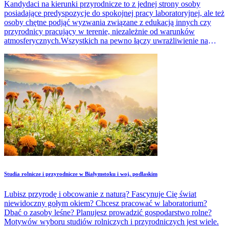
Kandydaci na kierunki przyrodnicze to z jednej strony osoby
posiadające predyspozycje do spokojnej pracy laboratoryjnej, ale też
osoby chętne podjąć wyzwania związane z edukacją innych czy
przyrodnicy pracujący w terenie, niezależnie od warunków
atmosferycznych.Wszystkich na pewno łączy uwrażliwienie na
niezwykłość przyrody, chęć poznania jej jak najlepiej, nabycia
umiejętności racjonalnego wykorzystania zasobów otaczającej nas
natury.
Studia rolnicze i przyrodnicze w Białymstoku i woj. podlaskim
Lubisz przyrodę i obcowanie z naturą? Fascynuje Cię świat
niewidoczny gołym okiem? Chcesz pracować w laboratorium?
Dbać o zasoby leśne? Planujesz prowadzić gospodarstwo rolne?
Motywów wyboru studiów rolniczych i przyrodniczych jest wiele.