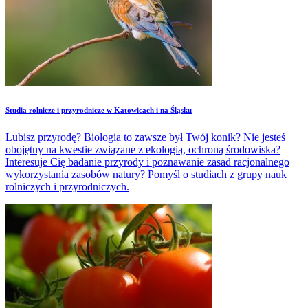
Studia rolnicze i przyrodnicze w Katowicach i na Śląsku
Lubisz przyrodę? Biologia to zawsze był Twój konik? Nie jesteś
obojętny na kwestie związane z ekologią, ochroną środowiska?
Interesuje Cię badanie przyrody i poznawanie zasad racjonalnego
wykorzystania zasobów natury? Pomyśl o studiach z grupy nauk
rolniczych i przyrodniczych.