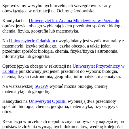
Sprawdzamy w wybranych uczelniach szczegółowe zasady
obowiązujące w rekrutacji na Ochronę środowiska.
Kandydaci na
Uniwersytet im. Adama Mickiewicza w Poznaniu
oprócz języka obcego wybierają jeden przedmiot spośród: biologia,
chemia, fizyka, geografia lub matematyka.
Na
Uniwersytecie Gdańskim
uwzględniany jest wynik maturalny z
matematyki, języka polskiego, języka obcego, a także jeden
przedmiot spośród: biologia, chemia, fizyka/fizyka i astronomia,
informatyka lub geografia.
Oprócz języka obcego w rekrutacji na
Uniwersytet Przyrodniczy w
Lublinie
punktowany jest jeden przedmiot do wyboru: biologia,
chemia, fizyka i astronomia, geografia, informatyka, matematyka.
Na warszawskiej
SGGW
wybrać można biologię, chemię,
matematykę lub geografię.
Kandydaci na
Uniwersytet Opolski
wybierają dwa przedmioty
spośród: biologia, chemia, geografia, matematyka, fizyka, język
obcy.
Rekrutacja w uczelniach niepublicznych odbywa się najczęściej na
podstawie złożenia wymaganych dokumentów, według kolejności