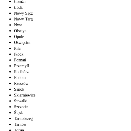
Łomża
Łódź
Nowy Sącz
Nowy Targ
Nysa
Olsztyn
Opole
Oświęcim
Piła
Płock
Poznań
Przemyśl
Racibórz
Radom
Rzeszów
Sanok
Skierniewice
Suwałki
Szczecin
Śląsk
Tarnobrzeg
Tarnów
Toruń