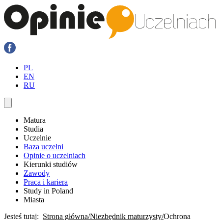
PL
EN
RU
Matura
Studia
Uczelnie
Baza uczelni
Opinie o uczelniach
Kierunki studiów
Zawody
Praca i kariera
Study in Poland
Miasta
Jesteś tutaj:
Strona główna
Niezbędnik maturzysty
Ochrona