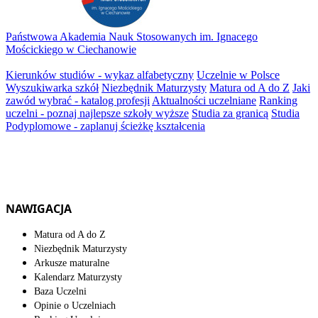
Państwowa Akademia Nauk Stosowanych im. Ignacego
Mościckiego w Ciechanowie
Kierunków studiów - wykaz alfabetyczny
Uczelnie w Polsce
Wyszukiwarka szkół
Niezbędnik Maturzysty
Matura od A do Z
Jaki
zawód wybrać - katalog profesji
Aktualności uczelniane
Ranking
uczelni - poznaj najlepsze szkoły wyższe
Studia za granicą
Studia
Podyplomowe - zaplanuj ścieżkę kształcenia
NAWIGACJA
Matura od A do Z
Niezbędnik Maturzysty
Arkusze maturalne
Kalendarz Maturzysty
Baza Uczelni
Opinie o Uczelniach