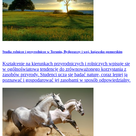
Studia rolnicze i przyrodnicze w Toruniu, Bydgoszczy i woj. kujawsko-pomorskim
Kształcenie na kierunkach przyrodniczych i rolniczych wpisuje się
w ogólnoświatową tendencję do zrównoważonego korzystania z
zasobów przyrody. Studenci uczą się badać naturę, coraz lepiej ją
poznawać i gospodarować jej zasobami w sposób odpowiedzialny.