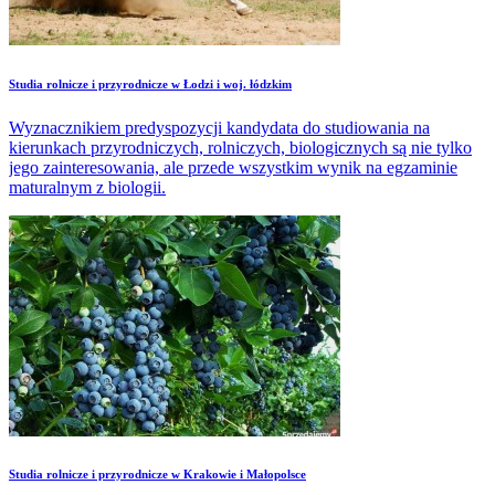
Studia rolnicze i przyrodnicze w Łodzi i woj. łódzkim
Wyznacznikiem predyspozycji kandydata do studiowania na
kierunkach przyrodniczych, rolniczych, biologicznych są nie tylko
jego zainteresowania, ale przede wszystkim wynik na egzaminie
maturalnym z biologii.
Studia rolnicze i przyrodnicze w Krakowie i Małopolsce