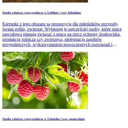
Studia rolnicze i przyrodnicze w Lublinie i woj. lubelskim
Kierunki z tego obszaru są propozycją dla miłośników przyrody,
świata roślin, zwierząt. Wybierają je najczęściej osoby, które pracę
zawodową planują związać z pracą na rzecz ochrony środowiska,
produkcją rolniczą czy zwierzęcą, pielęgnacją zasobów
przyrodniczych, wykorzystaniem nowoczesnych rozwiązań i
technologii w prowadzeniu gospodarstwa rolnego.
Studia rolnicze i przyrodnicze w Gdańsku i woj. pomorskim