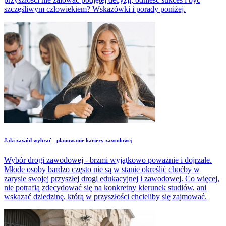
szczęśliwym człowiekiem? Wskazówki i porady poniżej.
Jaki zawód wybrać - planowanie kariery zawodowej
Wybór drogi zawodowej - brzmi wyjątkowo poważnie i dojrzale.
Młode osoby bardzo często nie są w stanie określić choćby w
zarysie swojej przyszłej drogi edukacyjnej i zawodowej. Co więcej,
nie potrafią zdecydować się na konkretny kierunek studiów, ani
wskazać dziedzinę, którą w przyszłości chcieliby się zajmować.