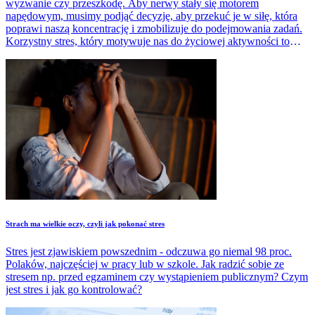
wyzwanie czy przeszkodę. Aby nerwy stały się motorem
napędowym, musimy podjąć decyzję, aby przekuć je w siłę, która
poprawi naszą koncentrację i zmobilizuje do podejmowania zadań.
Korzystny stres, który motywuje nas do życiowej aktywności to
tzw. eustres.
Strach ma wielkie oczy, czyli jak pokonać stres
Stres jest zjawiskiem powszednim - odczuwa go niemal 98 proc.
Polaków, najczęściej w pracy lub w szkole. Jak radzić sobie ze
stresem np. przed egzaminem czy wystąpieniem publicznym? Czym
jest stres i jak go kontrolować?