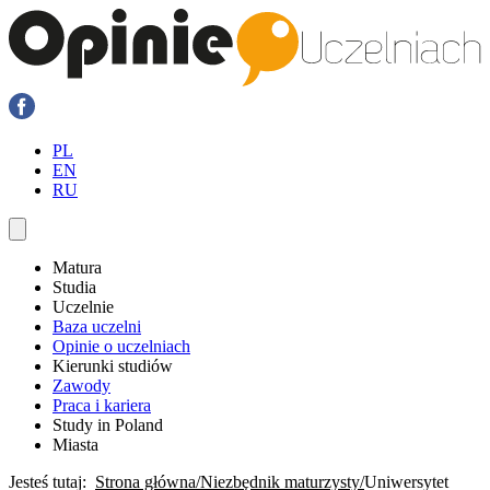
PL
EN
RU
Matura
Studia
Uczelnie
Baza uczelni
Opinie o uczelniach
Kierunki studiów
Zawody
Praca i kariera
Study in Poland
Miasta
Jesteś tutaj:
Strona główna
Niezbędnik maturzysty
​Uniwersytet