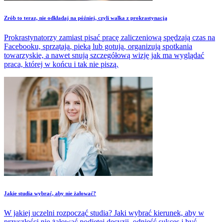
Zrób to teraz, nie odkładaj na później, czyli walka z prokrastynacją
Prokrastynatorzy zamiast pisać pracę zaliczeniową spędzają czas na
Facebooku, sprzątają, pieką lub gotują, organizują spotkania
towarzyskie, a nawet snują szczegółową wizję jak ma wyglądać
praca, której w końcu i tak nie piszą.
Jakie studia wybrać, aby nie żałować?
W jakiej uczelni rozpocząć studia? Jaki wybrać kierunek, aby w
przyszłości nie żałować podjętej decyzji, odnieść sukces i być