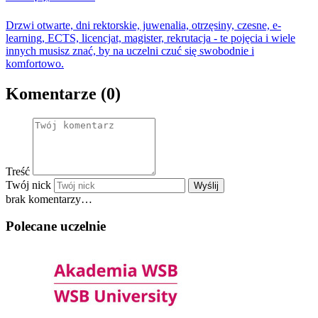
Drzwi otwarte, dni rektorskie, juwenalia, otrzęsiny, czesne, e-
learning, ECTS, licencjat, magister, rekrutacja - te pojęcia i wiele
innych musisz znać, by na uczelni czuć się swobodnie i
komfortowo.
Komentarze (0)
Treść
Twój nick
Wyślij
brak komentarzy…
Polecane uczelnie