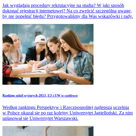
Jak wyglądają procedury rekrutacyjne na studia? W jaki sposób
dokonać rejestracji internetowej? Na co zwrócić szczególną uwagę,
by nie popełnić błędu? Przygotowaliśmy dla Was wskazówki i rady.
Ranking szkół wyższych 2013, UJ i UW w czołówce
Według rankingu Perspektyw i Rzeczpospolitej najlepszą uczelnią
w Polsce okazał się po raz kolejny Uniwersytet Jagielloński. Za nim
uplasował się Uniwersytet Warszawski.