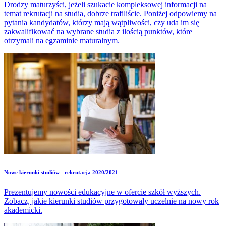
Drodzy maturzyści, jeżeli szukacie kompleksowej informacji na
temat rekrutacji na studia, dobrze trafiliście. Poniżej odpowiemy na
pytania kandydatów, którzy mają wątpliwości, czy uda im się
zakwalifikować na wybrane studia z ilością punktów, które
otrzymali na egzaminie maturalnym.
Nowe kierunki studiów - rekrutacja 2020/2021
Prezentujemy nowości edukacyjne w ofercie szkół wyższych.
Zobacz, jakie kierunki studiów przygotowały uczelnie na nowy rok
akademicki.