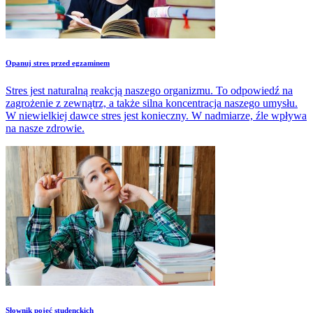
Opanuj stres przed egzaminem
Stres jest naturalną reakcją naszego organizmu. To odpowiedź na
zagrożenie z zewnątrz, a także silna koncentracja naszego umysłu.
W niewielkiej dawce stres jest konieczny. W nadmiarze, źle wpływa
na nasze zdrowie.
Słownik pojęć studenckich