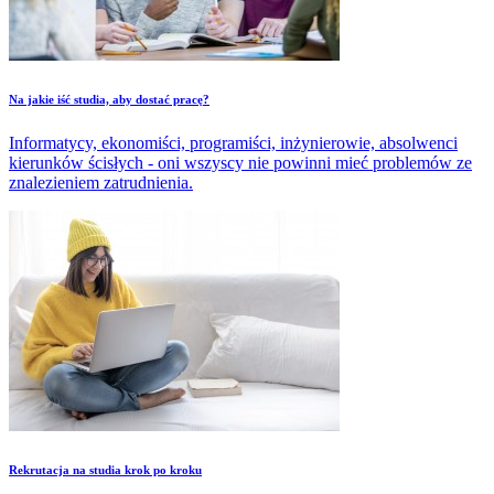
Na jakie iść studia, aby dostać pracę?
Informatycy, ekonomiści, programiści, inżynierowie, absolwenci
kierunków ścisłych - oni wszyscy nie powinni mieć problemów ze
znalezieniem zatrudnienia.
Rekrutacja na studia krok po kroku