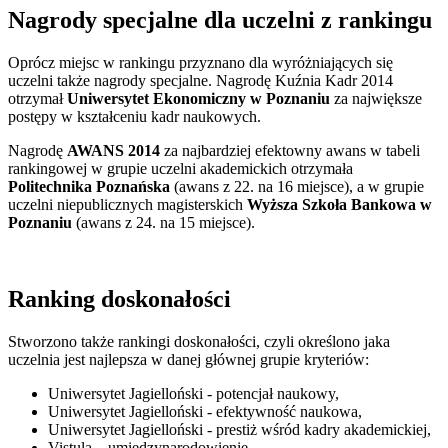
Nagrody specjalne dla uczelni z rankingu
Oprócz miejsc w rankingu przyznano dla wyróżniających się
uczelni także nagrody specjalne. Nagrodę Kuźnia Kadr 2014
otrzymał
Uniwersytet Ekonomiczny w Poznaniu
za największe
postępy w kształceniu kadr naukowych.
Nagrodę
AWANS 2014
za najbardziej efektowny awans w tabeli
rankingowej w grupie uczelni akademickich otrzymała
Politechnika Poznańska
(awans z 22. na 16 miejsce), a w grupie
uczelni niepublicznych magisterskich
Wyższa Szkoła Bankowa w
Poznaniu
(awans z 24. na 15 miejsce).
Ranking doskonałości
Stworzono także rankingi doskonałości, czyli określono jaka
uczelnia jest najlepsza w danej głównej grupie kryteriów:
Uniwersytet Jagielloński - potencjał naukowy,
Uniwersytet Jagielloński - efektywność naukowa,
Uniwersytet Jagielloński - prestiż wśród kadry akademickiej,
Vistula – umiędzynarodowienie,