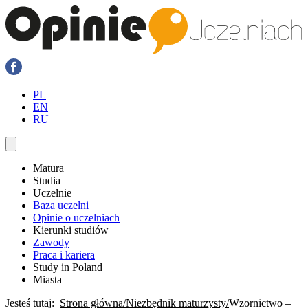
PL
EN
RU
Matura
Studia
Uczelnie
Baza uczelni
Opinie o uczelniach
Kierunki studiów
Zawody
Praca i kariera
Study in Poland
Miasta
Jesteś tutaj:
Strona główna
Niezbędnik maturzysty
Wzornictwo –