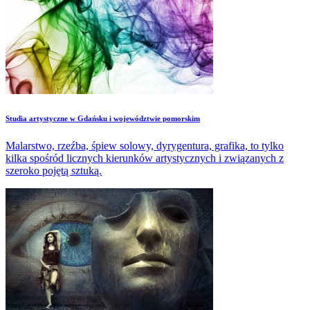
​Studia artystyczne w Gdańsku i województwie pomorskim
Malarstwo, rzeźba, śpiew solowy, dyrygentura, grafika, to tylko
kilka spośród licznych kierunków artystycznych i związanych z
szeroko pojętą sztuką.