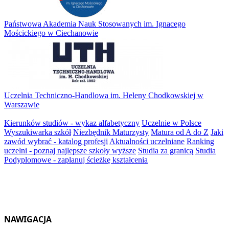
Państwowa Akademia Nauk Stosowanych im. Ignacego
Mościckiego w Ciechanowie
Uczelnia Techniczno-Handlowa im. Heleny Chodkowskiej w
Warszawie
Kierunków studiów - wykaz alfabetyczny
Uczelnie w Polsce
Wyszukiwarka szkół
Niezbędnik Maturzysty
Matura od A do Z
Jaki
zawód wybrać - katalog profesji
Aktualności uczelniane
Ranking
uczelni - poznaj najlepsze szkoły wyższe
Studia za granicą
Studia
Podyplomowe - zaplanuj ścieżkę kształcenia
NAWIGACJA