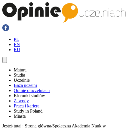
PL
EN
RU
Matura
Studia
Uczelnie
Baza uczelni
Opinie o uczelniach
Kierunki studiów
Zawody
Praca i kariera
Study in Poland
Miasta
Jesteś tutaj:
Strona główna
Społeczna Akademia Nauk w