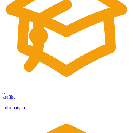
g
grafika
i
informatyka