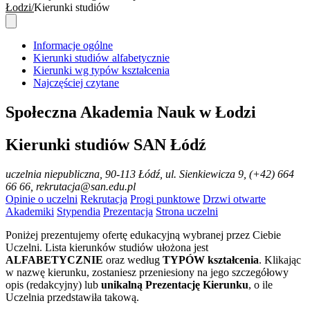
Łodzi
Kierunki studiów
Informacje ogólne
Kierunki studiów alfabetycznie
Kierunki wg typów kształcenia
Najczęściej czytane
Społeczna Akademia Nauk w Łodzi
Kierunki studiów SAN Łódź
uczelnia niepubliczna
, 90-113 Łódź, ul. Sienkiewicza 9, (+42) 664
66 66, rekrutacja@san.edu.pl
Opinie o uczelni
Rekrutacja
Progi punktowe
Drzwi otwarte
Akademiki
Stypendia
Prezentacja
Strona uczelni
Poniżej prezentujemy ofertę edukacyjną wybranej przez Ciebie
Uczelni. Lista kierunków studiów ułożona jest
ALFABETYCZNIE
oraz według
TYPÓW kształcenia
. Klikając
w nazwę kierunku, zostaniesz przeniesiony na jego szczegółowy
opis (redakcyjny) lub
unikalną Prezentację Kierunku
, o ile
Uczelnia przedstawiła takową.