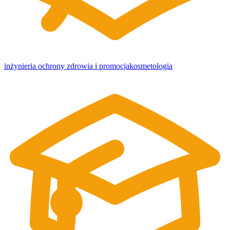
inżynieria ochrony zdrowia i promocja
kosmetologia