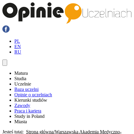
PL
EN
RU
Matura
Studia
Uczelnie
Baza uczelni
Opinie o uczelniach
Kierunki studiów
Zawody
Praca i kariera
Study in Poland
Miasta
Jesteś tutaj:
Strona główna
Warszawska Akademia Medyczno-