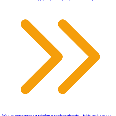
Matura rozszerzona z wiedzy o społeczeństwie – jakie studia mogę