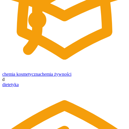
chemia kosmetyczna
chemia żywności
d
dietetyka