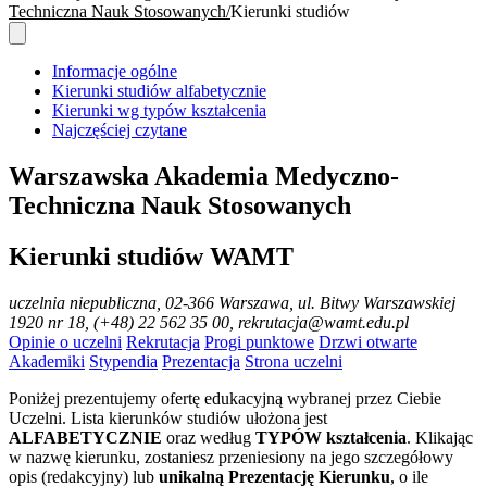
Techniczna Nauk Stosowanych
Kierunki studiów
Informacje ogólne
Kierunki studiów alfabetycznie
Kierunki wg typów kształcenia
Najczęściej czytane
Warszawska Akademia Medyczno-
Techniczna Nauk Stosowanych
Kierunki studiów WAMT
uczelnia niepubliczna
, 02-366 Warszawa, ul. Bitwy Warszawskiej
1920 nr 18, (+48) 22 562 35 00, rekrutacja@wamt.edu.pl
Opinie o uczelni
Rekrutacja
Progi punktowe
Drzwi otwarte
Akademiki
Stypendia
Prezentacja
Strona uczelni
Poniżej prezentujemy ofertę edukacyjną wybranej przez Ciebie
Uczelni. Lista kierunków studiów ułożona jest
ALFABETYCZNIE
oraz według
TYPÓW kształcenia
. Klikając
w nazwę kierunku, zostaniesz przeniesiony na jego szczegółowy
opis (redakcyjny) lub
unikalną Prezentację Kierunku
, o ile