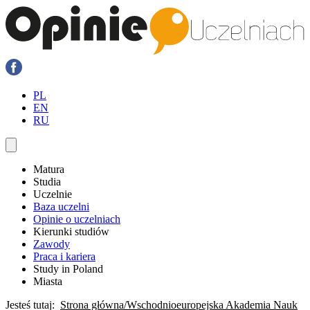
PL
EN
RU
Matura
Studia
Uczelnie
Baza uczelni
Opinie o uczelniach
Kierunki studiów
Zawody
Praca i kariera
Study in Poland
Miasta
Jesteś tutaj:
Strona główna
Wschodnioeuropejska Akademia Nauk