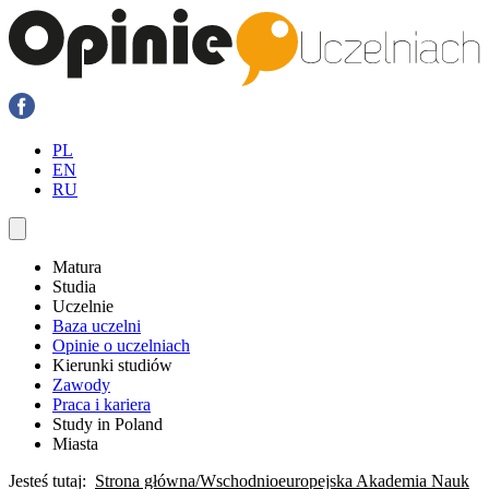
PL
EN
RU
Matura
Studia
Uczelnie
Baza uczelni
Opinie o uczelniach
Kierunki studiów
Zawody
Praca i kariera
Study in Poland
Miasta
Jesteś tutaj:
Strona główna
Wschodnioeuropejska Akademia Nauk