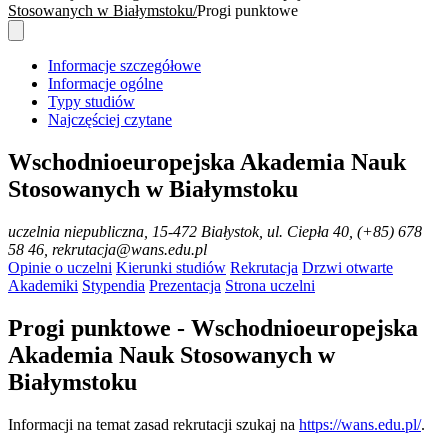
Stosowanych w Białymstoku
Progi punktowe
Informacje szczegółowe
Informacje ogólne
Typy studiów
Najczęściej czytane
Wschodnioeuropejska Akademia Nauk
Stosowanych w Białymstoku
uczelnia niepubliczna
, 15-472 Białystok, ul. Ciepła 40, (+85) 678
58 46, rekrutacja@wans.edu.pl
Opinie o uczelni
Kierunki studiów
Rekrutacja
Drzwi otwarte
Akademiki
Stypendia
Prezentacja
Strona uczelni
Progi punktowe - Wschodnioeuropejska
Akademia Nauk Stosowanych w
Białymstoku
Informacji na temat zasad rekrutacji szukaj na
https://wans.edu.pl/
.