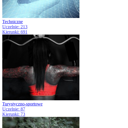
Techniczne
Uczelnie: 213
Kierunki: 691
Turystyczno-sportowe
Uczelnie: 87
Kierunki: 73