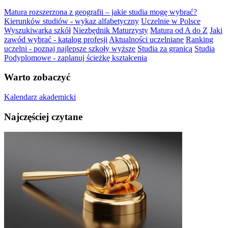
Matura rozszerzona z geografii – jakie studia mogę wybrać?
Kierunków studiów - wykaz alfabetyczny
Uczelnie w Polsce
Wyszukiwarka szkół
Niezbędnik Maturzysty
Matura od A do Z
Jaki
zawód wybrać - katalog profesji
Aktualności uczelniane
Ranking
uczelni - poznaj najlepsze szkoły wyższe
Studia za granicą
Studia
Podyplomowe - zaplanuj ścieżkę kształcenia
Warto zobaczyć
Kalendarz akademicki
Najczęściej czytane