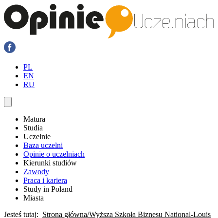
PL
EN
RU
Matura
Studia
Uczelnie
Baza uczelni
Opinie o uczelniach
Kierunki studiów
Zawody
Praca i kariera
Study in Poland
Miasta
Jesteś tutaj:
Strona główna
Wyższa Szkoła Biznesu National-Louis