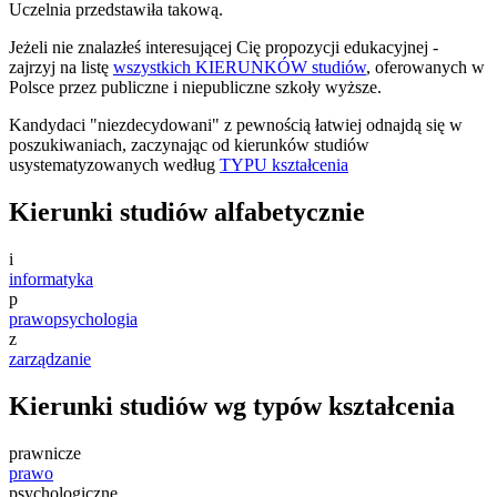
Uczelnia przedstawiła takową.
Jeżeli nie znalazłeś interesującej Cię propozycji edukacyjnej -
zajrzyj na listę
wszystkich KIERUNKÓW studiów
, oferowanych w
Polsce przez publiczne i niepubliczne szkoły wyższe.
Kandydaci "niezdecydowani" z pewnością łatwiej odnajdą się w
poszukiwaniach, zaczynając od kierunków studiów
usystematyzowanych według
TYPU kształcenia
Kierunki studiów alfabetycznie
i
informatyka
p
prawo
psychologia
z
zarządzanie
Kierunki studiów wg typów kształcenia
prawnicze
prawo
psychologiczne