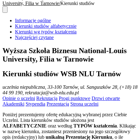
University, Filia w Tarnowie
Kierunki studiów
Informacje ogólne
Kierunki studiów alfabetycznie
Kierunki wg typów kształcenia
Najczęściej czytane
Wyższa Szkoła Biznesu National-Louis
University, Filia w Tarnowie
Kierunki studiów WSB NLU Tarnów
uczelnia niepubliczna
, 33-100 Tarnów, ul. Sanguszków 28, (+18) 18
44 99 190, rekrutacja@wsb-nlu.edu.pl
Opinie o uczelni
Rekrutacja
Progi punktowe
Drzwi otwarte
Akademiki
Stypendia
Prezentacja
Strona uczelni
Poniżej prezentujemy ofertę edukacyjną wybranej przez Ciebie
Uczelni. Lista kierunków studiów ułożona jest
ALFABETYCZNIE
oraz według
TYPÓW kształcenia
. Klikając
w nazwę kierunku, zostaniesz przeniesiony na jego szczegółowy
opis (redakcyjny) lub
unikalną Prezentację Kierunku
, o ile