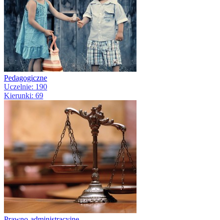
Pedagogiczne
Uczelnie: 190
Kierunki: 69
Prawno-administracyjne