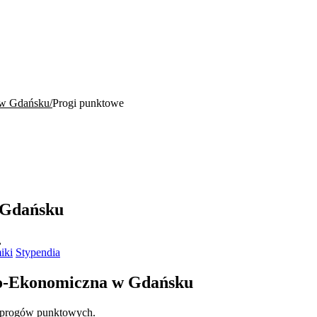
 w Gdańsku
Progi punktowe
 Gdańsku
,
iki
Stypendia
no-Ekonomiczna w Gdańsku
 progów punktowych.