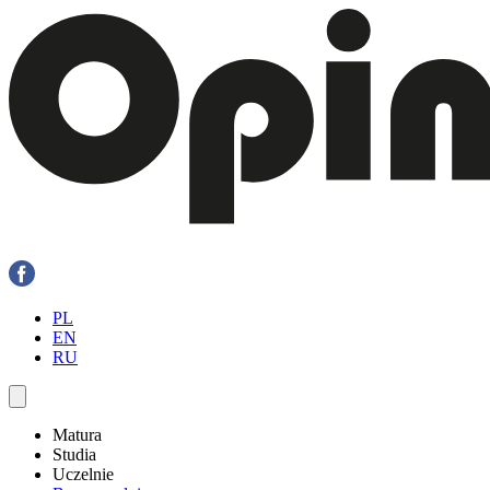
PL
EN
RU
Matura
Studia
Uczelnie