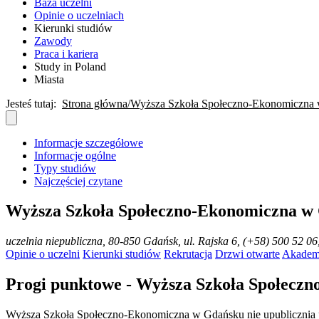
Baza uczelni
Opinie o uczelniach
Kierunki studiów
Zawody
Praca i kariera
Study in Poland
Miasta
Jesteś tutaj:
Strona główna
Wyższa Szkoła Społeczno-Ekonomiczna
Informacje szczegółowe
Informacje ogólne
Typy studiów
Najczęściej czytane
Wyższa Szkoła Społeczno-Ekonomiczna w
uczelnia niepubliczna
, 80-850 Gdańsk, ul. Rajska 6, (+58) 500 52 06
Opinie o uczelni
Kierunki studiów
Rekrutacja
Drzwi otwarte
Akadem
Progi punktowe - Wyższa Szkoła Społecz
Wyższa Szkoła Społeczno-Ekonomiczna w Gdańsku nie upublicznia