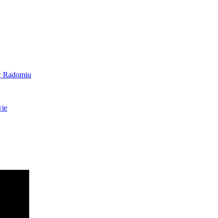
 w Radomiu
wie