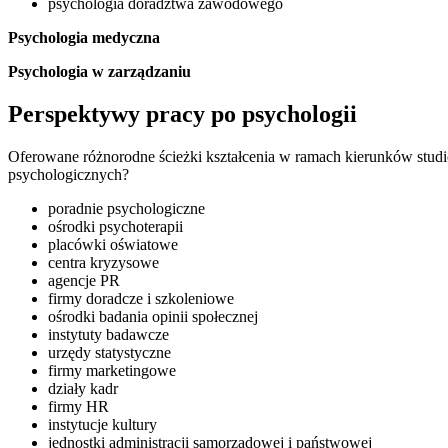
psychologia doradztwa zawodowego
Psychologia medyczna
Psychologia w zarządzaniu
Perspektywy pracy po psychologii
Oferowane różnorodne ścieżki kształcenia w ramach kierunków studió
psychologicznych?
poradnie psychologiczne
ośrodki psychoterapii
placówki oświatowe
centra kryzysowe
agencje PR
firmy doradcze i szkoleniowe
ośrodki badania opinii społecznej
instytuty badawcze
urzędy statystyczne
firmy marketingowe
działy kadr
firmy HR
instytucje kultury
jednostki administracji samorządowej i państwowej