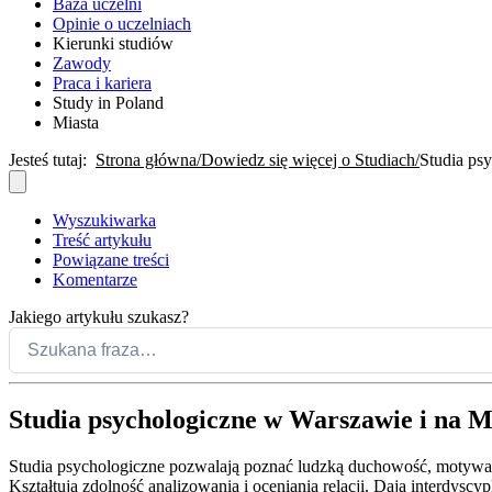
Baza uczelni
Opinie o uczelniach
Kierunki studiów
Zawody
Praca i kariera
Study in Poland
Miasta
Jesteś tutaj:
Strona główna
Dowiedz się więcej o Studiach
Studia ps
Wyszukiwarka
Treść artykułu
Powiązane treści
Komentarze
Jakiego artykułu szukasz?
Studia psychologiczne w Warszawie i na 
Studia psychologiczne pozwalają poznać ludzką duchowość, motywacj
Kształtują zdolność analizowania i oceniania relacji. Dają interdyscy