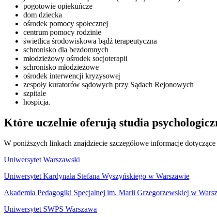
pogotowie opiekuńcze
dom dziecka
ośrodek pomocy społecznej
centrum pomocy rodzinie
świetlica środowiskowa bądź terapeutyczna
schronisko dla bezdomnych
młodzieżowy ośrodek socjoterapii
schronisko młodzieżowe
ośrodek interwencji kryzysowej
zespoły kuratorów sądowych przy Sądach Rejonowych
szpitale
hospicja.
Które uczelnie oferują studia psychologic
W poniższych linkach znajdziecie szczegółowe informacje dotyczące
Uniwersytet Warszawski
Uniwersytet Kardynała Stefana Wyszyńskiego w Warszawie
Akademia Pedagogiki Specjalnej im. Marii Grzegorzewskiej w Wars
Uniwersytet SWPS Warszawa