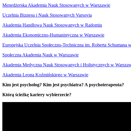
Menedżerska Akademia Nauk Stosowanych w Warszawie
Uczelnia Biznesu i Nauk Stosowanych Varsovia
Akademia Handlowa Nauk Stosowanych w Radomiu
Akademia Ekonomiczno-Humanistyczna w Warszawie
Europejska Uczelnia Społeczno-Techniczna im. Roberta Schumana
Społeczna Akademia Nauk w Warszawie
Akademia Medyczna Nauk Stosowanych i Holistycznych w Warsza
Akademia Leona Koźmińskiego w Warszawie
Kim jest psycholog? Kim jest psychiatra? A psychoterapeuta?
Którą ścieżkę kariery wybierzecie?