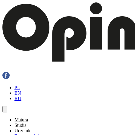
PL
EN
RU
Matura
Studia
Uczelnie