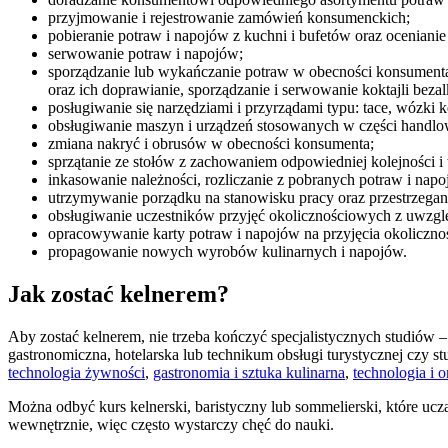
przyjmowanie i rejestrowanie zamówień konsumenckich;
pobieranie potraw i napojów z kuchni i bufetów oraz ocenianie i
serwowanie potraw i napojów;
sporządzanie lub wykańczanie potraw w obecności konsumenta (
oraz ich doprawianie, sporządzanie i serwowanie koktajli bez
posługiwanie się narzędziami i przyrządami typu: tace, wózki 
obsługiwanie maszyn i urządzeń stosowanych w części handlowe
zmiana nakryć i obrusów w obecności konsumenta;
sprzątanie ze stołów z zachowaniem odpowiedniej kolejności 
inkasowanie należności, rozliczanie z pobranych potraw i napo
utrzymywanie porządku na stanowisku pracy oraz przestrzeganie
obsługiwanie uczestników przyjęć okolicznościowych z uwzglę
opracowywanie karty potraw i napojów na przyjęcia okoliczno
propagowanie nowych wyrobów kulinarnych i napojów.
Jak zostać kelnerem?
Aby zostać kelnerem, nie trzeba kończyć specjalistycznych studiów 
gastronomiczna, hotelarska lub technikum obsługi turystycznej czy s
technologia żywności
,
gastronomia i sztuka kulinarna
,
technologia i 
Można odbyć kurs kelnerski, baristyczny lub sommelierski, które uczą
wewnętrznie, więc często wystarczy chęć do nauki.