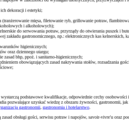
ch dekoracji i estetyki;
tranżerowanie mięsa, filetowanie ryb, grillowanie potraw, flambirow
alkoholowych i alkoholowych);
kelnerskie do serwowania potraw, przyrządy do otwierania puszek i but
j zakładu gastronomicznego, np.: elektronicznych kas kelnerskich, k
i warunków higienicznych;
jów oraz dziennego utargu;
 zasad bhp, ppoż. i sanitarno-higienicznych;
dnieniem obowiązujących zasad nakrywania stołów, rozsadzania gości
ściowe;
– wystarczą podstawowe kwalifikacje, odpowiednie cechy osobowości i
tudia pozwalające uzyskać wiedzę z obszaru żywności, gastronomii, ja
organizacja gastronomii
,
gastronomia i hotelarstwo
.
 zasad obsługi gości, serwisu potraw i napojów, savoir-vivre'u oraz p