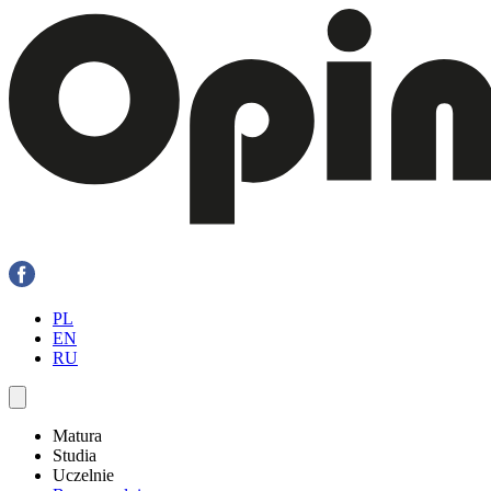
PL
EN
RU
Matura
Studia
Uczelnie