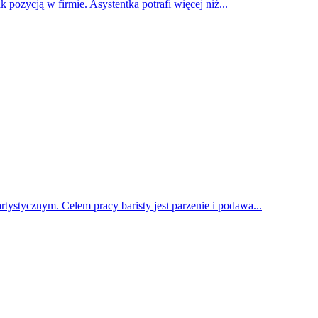
k pozycją w firmie. Asystentka potrafi więcej niż...
tystycznym. Celem pracy baristy jest parzenie i podawa...