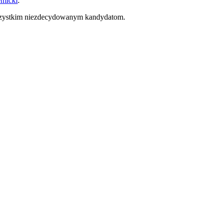
emicki
.
wszystkim niezdecydowanym kandydatom.