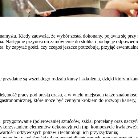
namysłu. Kiedy zauważa, że wybór został dokonany, pojawia się przy st
a. Następnie przynosi on zamówienie do stolika i podaje je odpowiedni
, by zapytać gości, czy czegoś jeszcze potrzebują, przyjąć ewentualn
rzydatne są wszelkiego rodzaju kursy i szkolenia, dzięki którym kandy
ejętność pracy pod presją czasu, a w wielu miejscach także znajomość
stronomicznej, które może być cennym krokiem do rozwoju kariery, np
j.: przygotowanie (polerowanie) sztućców, szkła, porcelany oraz nac
wykorzystaniem elementów dekoracyjnych (np. kompozycje kwiatowe);
wartości odżywczych potraw i technologii ich przyrządzania;
napojów w zależności od wymagań dietetycznych, przyzwyczajeń i spe