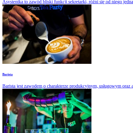
Asystentka to zawód bliski funkcji sekretarki, różni się od niego jedna
Barista
Barista jest zawodem o charakterze produkcyjnym, usługowym oraz ar