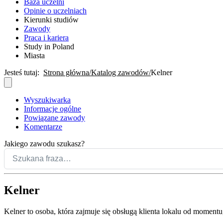
Baza uczelni
Opinie o uczelniach
Kierunki studiów
Zawody
Praca i kariera
Study in Poland
Miasta
Jesteś tutaj:
Strona główna
Katalog zawodów
Kelner
Wyszukiwarka
Informacje ogólne
Powiązane zawody
Komentarze
Jakiego zawodu szukasz?
Kelner
Kelner to osoba, która zajmuje się obsługą klienta lokalu od momentu