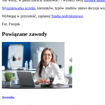
Nie wiesz, w jakim mieście studiować? - wybierz swój
ośrodek akad
Wyszukiwarka uczelni
, kierunków, typów studiów ułatwi decyzje 
Wybiegaj w przyszłość, zaplanuj
Studia podyplomowe
.
Fot. Freepik
Powiązane zawody
Asystentka