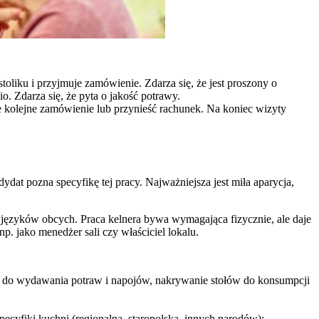
oliku i przyjmuje zamówienie. Zdarza się, że jest proszony o
o. Zdarza się, że pyta o jakość potrawy.
e kolejne zamówienie lub przynieść rachunek. Na koniec wizyty
dat pozna specyfikę tej pracy. Najważniejsza jest miła aparycja,
 języków obcych. Praca kelnera bywa wymagająca fizycznie, ale daje
. jako menedżer sali czy właściciel lokalu.
zyń do wydawania potraw i napojów, nakrywanie stołów do konsumpcji
cyfiki kuchni (regionalna, staropolska, innych narodów);