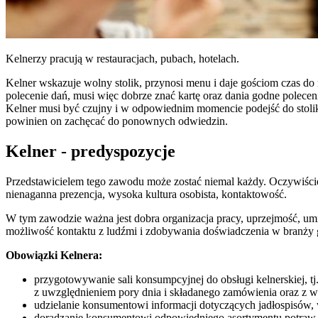
Kelnerzy pracują w restauracjach, pubach, hotelach.
Kelner wskazuje wolny stolik, przynosi menu i daje gościom czas do 
polecenie dań, musi więc dobrze znać kartę oraz dania godne poleceni
Kelner musi być czujny i w odpowiednim momencie podejść do stolika
powinien on zachęcać do ponownych odwiedzin.
Kelner - predyspozycje
Przedstawicielem tego zawodu może zostać niemal każdy. Oczywiście p
nienaganna prezencja, wysoka kultura osobista, kontaktowość.
W tym zawodzie ważna jest dobra organizacja pracy, uprzejmość, umi
możliwość kontaktu z ludźmi i zdobywania doświadczenia w branży ga
Obowiązki Kelner
a:
przygotowywanie sali konsumpcyjnej do obsługi kelnerskiej, t
z uwzględnieniem pory dnia i składanego zamówienia oraz z 
udzielanie konsumentowi informacji dotyczących jadłospisów, 
doradzanie konsumentowi odpowiedniego asortymentu potraw i 