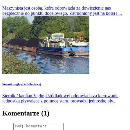
Maszynista jest osobą, która odpowiada za dowiezienie nas
bezpiecznie do punktu docelowego. Zatrudniony jest na kolei i ...
Sternik żeglugi śródlądowej
Sternik / kapitan żeglugi śródlądowej odpowiada za kierowanie
jednostką pływającą z pomocą steru, prowadzi jednostkę pły...
Komentarze (1)