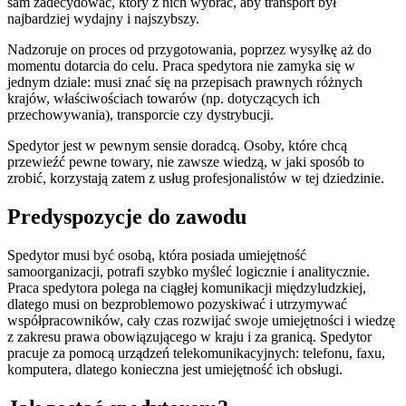
sam zadecydować, który z nich wybrać, aby transport był
najbardziej wydajny i najszybszy.
Nadzoruje on proces od przygotowania, poprzez wysyłkę aż do
momentu dotarcia do celu. Praca spedytora nie zamyka się w
jednym dziale: musi znać się na przepisach prawnych różnych
krajów, właściwościach towarów (np. dotyczących ich
przechowywania), transporcie czy dystrybucji.
Spedytor jest w pewnym sensie doradcą. Osoby, które chcą
przewieźć pewne towary, nie zawsze wiedzą, w jaki sposób to
zrobić, korzystają zatem z usług profesjonalistów w tej dziedzinie.
Predyspozycje do zawodu
Spedytor musi być osobą, która posiada umiejętność
samoorganizacji, potrafi szybko myśleć logicznie i analitycznie.
Praca spedytora polega na ciągłej komunikacji międzyludzkiej,
dlatego musi on bezproblemowo pozyskiwać i utrzymywać
współpracowników, cały czas rozwijać swoje umiejętności i wiedzę
z zakresu prawa obowiązującego w kraju i za granicą. Spedytor
pracuje za pomocą urządzeń telekomunikacyjnych: telefonu, faxu,
komputera, dlatego konieczna jest umiejętność ich obsługi.