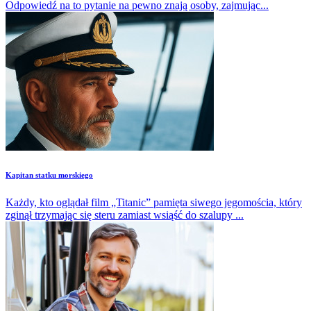
Odpowiedź na to pytanie na pewno znają osoby, zajmując...
Kapitan statku morskiego
Każdy, kto oglądał film „Titanic” pamięta siwego jegomościa, który
zginął trzymając się steru zamiast wsiąść do szalupy ...