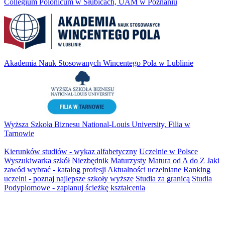
Collegium Polonicum w Słubicach, UAM w Poznaniu
Akademia Nauk Stosowanych Wincentego Pola w Lublinie
Wyższa Szkoła Biznesu National-Louis University, Filia w
Tarnowie
Kierunków studiów - wykaz alfabetyczny
Uczelnie w Polsce
Wyszukiwarka szkół
Niezbędnik Maturzysty
Matura od A do Z
Jaki
zawód wybrać - katalog profesji
Aktualności uczelniane
Ranking
uczelni - poznaj najlepsze szkoły wyższe
Studia za granicą
Studia
Podyplomowe - zaplanuj ścieżkę kształcenia