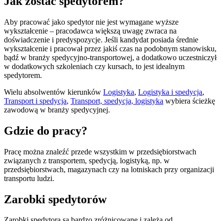
Jak zostać spedytorem?
Aby pracować jako spedytor nie jest wymagane wyższe
wykształcenie – pracodawca większą uwagę zwraca na
doświadczenie i predyspozycje. Jeśli kandydat posiada średnie
wykształcenie i pracował przez jakiś czas na podobnym stanowisku,
bądź w branży spedycyjno-transportowej, a dodatkowo uczestniczył
w dodatkowych szkoleniach czy kursach, to jest idealnym
spedytorem.
Wielu absolwentów kierunków
Logistyka
,
Logistyka i spedycja
,
Transport i spedycja
,
Transport, spedycja, logistyka
wybiera ścieżkę
zawodową w branży spedycyjnej.
Gdzie do pracy?
Pracę można znaleźć przede wszystkim w przedsiębiorstwach
związanych z transportem, spedycją, logistyką, np. w
przedsiębiorstwach, magazynach czy na lotniskach przy organizacji
transportu ludzi.
Zarobki spedytorów
Zarobki spedytora są bardzo zróżnicowane i zależą od