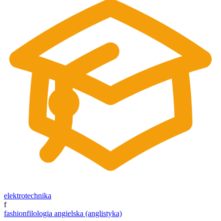
elektrotechnika
f
fashion
filologia angielska (anglistyka)