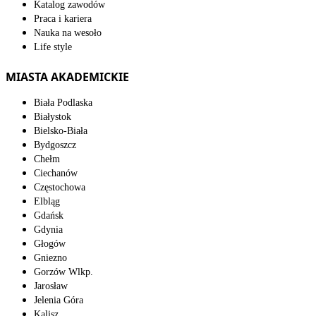
Katalog zawodów
Praca i kariera
Nauka na wesoło
Life style
MIASTA AKADEMICKIE
Biała Podlaska
Białystok
Bielsko-Biała
Bydgoszcz
Chełm
Ciechanów
Częstochowa
Elbląg
Gdańsk
Gdynia
Głogów
Gniezno
Gorzów Wlkp.
Jarosław
Jelenia Góra
Kalisz