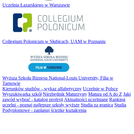
Uczelnia Łazarskiego w Warszawie
Collegium Polonicum w Słubicach, UAM w Poznaniu
Wyższa Szkoła Biznesu National-Louis University, Filia w
Tarnowie
Kierunków studiów - wykaz alfabetyczny
Uczelnie w Polsce
Wyszukiwarka szkół
Niezbędnik Maturzysty
Matura od A do Z
Jaki
zawód wybrać - katalog profesji
Aktualności uczelniane
Ranking
uczelni - poznaj najlepsze szkoły wyższe
Studia za granicą
Studia
Podyplomowe - zaplanuj ścieżkę kształcenia