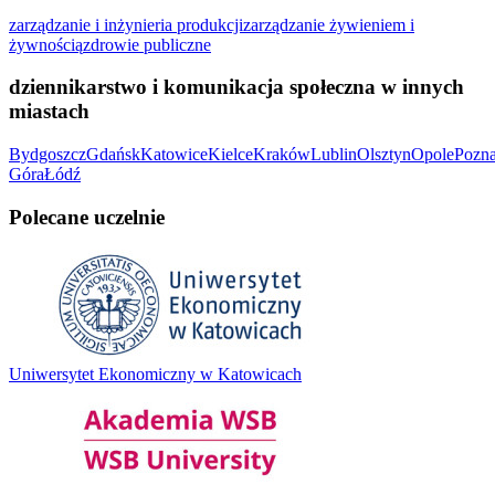
zarządzanie i inżynieria produkcji
zarządzanie żywieniem i
żywnością
zdrowie publiczne
dziennikarstwo i komunikacja społeczna w innych
miastach
Bydgoszcz
Gdańsk
Katowice
Kielce
Kraków
Lublin
Olsztyn
Opole
Pozn
Góra
Łódź
Polecane uczelnie
Uniwersytet Ekonomiczny w Katowicach