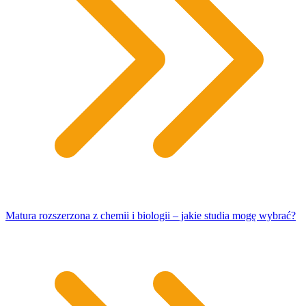
Matura rozszerzona z chemii i biologii – jakie studia mogę wybrać?