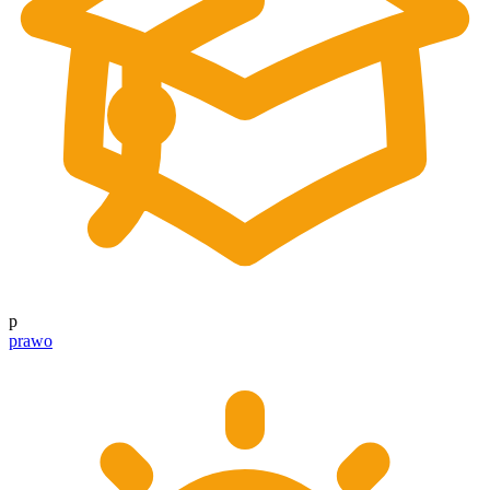
p
prawo