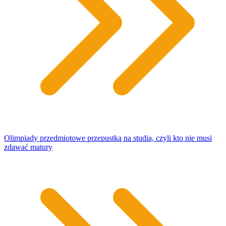
Olimpiady przedmiotowe przepustką na studia, czyli kto nie musi
zdawać matury