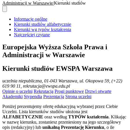
Administracji w Warszawie
Kierunki studiów
Informacje ogólne
Kierunki studiów alfabetycznie
Kierunki wg typów kształcenia
Najczęściej czytane
Europejska Wyższa Szkoła Prawa i
Administracji w Warszawie
Kierunki studiów EWSPA Warszawa
uczelnia niepubliczna
, 01-043 Warszawa, ul. Okopowa 59, (+22)
619 90 11, rekrutacja@ewspa.edu.pl
Opinie o uczelni
Rekrutacja
Progi punktowe
Drzwi otwarte
Akademiki
Stypendia
Prezentacja
Strona uczelni
Poniżej prezentujemy ofertę edukacyjną wybranej przez Ciebie
Uczelni. Lista kierunków studiów ułożona jest
ALFABETYCZNIE
oraz według
TYPÓW kształcenia
. Klikając
w nazwę kierunku, zostaniesz przeniesiony na jego szczegółowy
opis (redakcyjny) lub
unikalną Prezentację Kierunku
, o ile