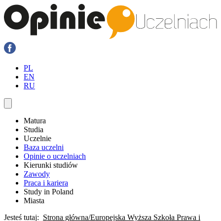
PL
EN
RU
Matura
Studia
Uczelnie
Baza uczelni
Opinie o uczelniach
Kierunki studiów
Zawody
Praca i kariera
Study in Poland
Miasta
Jesteś tutaj:
Strona główna
Europejska Wyższa Szkoła Prawa i