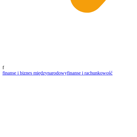
f
finanse i biznes międzynarodowy
finanse i rachunkowość