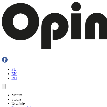
PL
EN
RU
Matura
Studia
Uczelnie