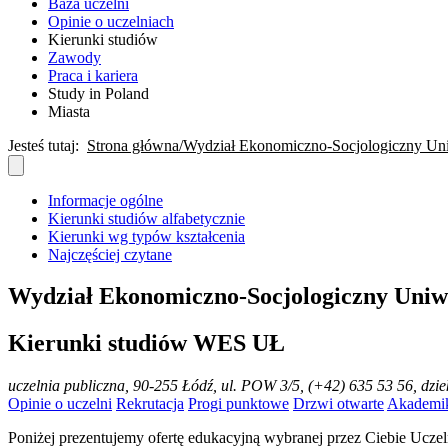
Baza uczelni
Opinie o uczelniach
Kierunki studiów
Zawody
Praca i kariera
Study in Poland
Miasta
Jesteś tutaj:
Strona główna
Wydział Ekonomiczno-Socjologiczny Uni
Informacje ogólne
Kierunki studiów alfabetycznie
Kierunki wg typów kształcenia
Najczęściej czytane
Wydział Ekonomiczno-Socjologiczny Uniw
Kierunki studiów WES UŁ
uczelnia publiczna
, 90-255 Łódź, ul. POW 3/5, (+42) 635 53 56, dzi
Opinie o uczelni
Rekrutacja
Progi punktowe
Drzwi otwarte
Akademi
Poniżej prezentujemy ofertę edukacyjną wybranej przez Ciebie Uczel