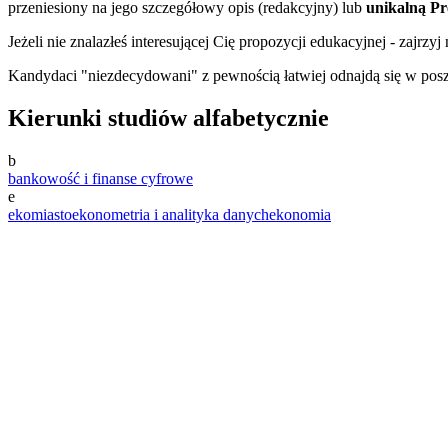
przeniesiony na jego szczegółowy opis (redakcyjny) lub
unikalną Pr
Jeżeli nie znalazłeś interesującej Cię propozycji edukacyjnej - zajrzyj 
Kandydaci "niezdecydowani" z pewnością łatwiej odnajdą się w po
Kierunki studiów alfabetycznie
b
bankowość i finanse cyfrowe
e
ekomiasto
ekonometria i analityka danych
ekonomia