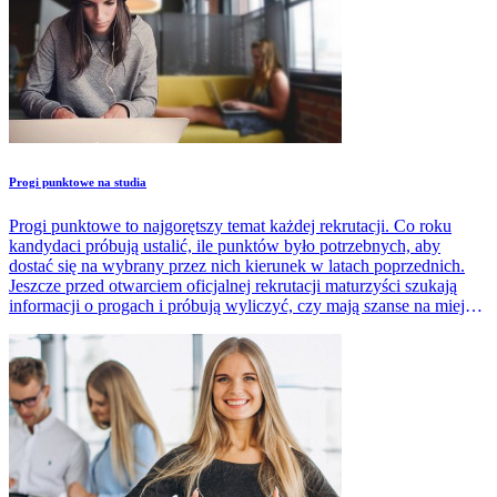
Progi punktowe na studia
Progi punktowe to najgorętszy temat każdej rekrutacji. Co roku
kandydaci próbują ustalić, ile punktów było potrzebnych, aby
dostać się na wybrany przez nich kierunek w latach poprzednich.
Jeszcze przed otwarciem oficjalnej rekrutacji maturzyści szukają
informacji o progach i próbują wyliczyć, czy mają szanse na miejsce
na konkretnej uczelni.