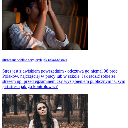
Strach ma wielkie oczy, czyli jak pokonać stres
Stres jest zjawiskiem powszednim - odczuwa go niemal 98 proc.
Polaków, najczęściej w pracy lub w szkole. Jak radzić sobie ze
stresem np. przed egzaminem czy wystąpieniem publicznym? Czym
jest stres i jak go kontrolować?