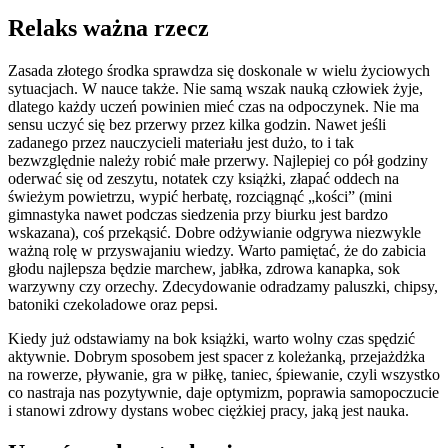
Relaks ważna rzecz
Zasada złotego środka sprawdza się doskonale w wielu życiowych
sytuacjach. W nauce także. Nie samą wszak nauką człowiek żyje,
dlatego każdy uczeń powinien mieć czas na odpoczynek. Nie ma
sensu uczyć się bez przerwy przez kilka godzin. Nawet jeśli
zadanego przez nauczycieli materiału jest dużo, to i tak
bezwzględnie należy robić małe przerwy. Najlepiej co pół godziny
oderwać się od zeszytu, notatek czy książki, złapać oddech na
świeżym powietrzu, wypić herbatę, rozciągnąć „kości” (mini
gimnastyka nawet podczas siedzenia przy biurku jest bardzo
wskazana), coś przekąsić. Dobre odżywianie odgrywa niezwykle
ważną rolę w przyswajaniu wiedzy. Warto pamiętać, że do zabicia
głodu najlepsza będzie marchew, jabłka, zdrowa kanapka, sok
warzywny czy orzechy. Zdecydowanie odradzamy paluszki, chipsy,
batoniki czekoladowe oraz pepsi.
Kiedy już odstawiamy na bok książki, warto wolny czas spędzić
aktywnie. Dobrym sposobem jest spacer z koleżanką, przejażdżka
na rowerze, pływanie, gra w piłkę, taniec, śpiewanie, czyli wszystko
co nastraja nas pozytywnie, daje optymizm, poprawia samopoczucie
i stanowi zdrowy dystans wobec ciężkiej pracy, jaką jest nauka.