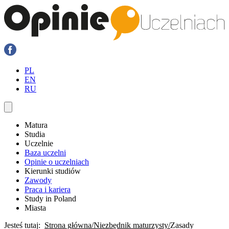
PL
EN
RU
Matura
Studia
Uczelnie
Baza uczelni
Opinie o uczelniach
Kierunki studiów
Zawody
Praca i kariera
Study in Poland
Miasta
Jesteś tutaj:
Strona główna
Niezbędnik maturzysty
Zasady