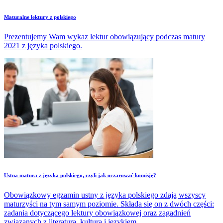
Maturalne lektury z polskiego
Prezentujemy Wam wykaz lektur obowiązujący podczas matury
2021 z języka polskiego.
Ustna matura z języka polskiego, czyli jak oczarować komisję?
Obowiązkowy egzamin ustny z języka polskiego zdają wszyscy
maturzyści na tym samym poziomie. Składa się on z dwóch części:
zadania dotyczącego lektury obowiązkowej oraz zagadnień
związanych z literaturą, kulturą i językiem.