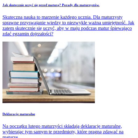
Jak skutecznie uczyć się przed maturą? Porady dla maturzystów.
Skuteczna nauka to marzenie każdego ucznia. Dla maturzysty
sprawne przyswajanie wiedzy to niezwykle ważna umiejętność. Jak
zatem skutecznie się uczyć, aby w maju podczas matur śpiewająco
zdać egzamin dojrzałości?
Deklaracje maturalne
Na początku lutego maturzyści składają deklaracje maturalne,
wybierając tym samym te przedmioty, które pragną zdawać na
maturze.