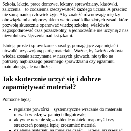
Szkoła, lekcje, prace domowe, lektury, sprawdziany, klasówki,
zaliczenia – to codzienna rzeczywistość każdego ucznia. A przecież
nie samą nauką człowiek żyje. Aby znaleźć równowagę między
obowiązkami a odpoczynkiem warto znać kilka złotych zasad, które
pozwolą skutecznie opanować wiedzę szkolną, właściwie
zagospodarować czas pozaszkolny, a jednocześnie nie uczynią z nas
niewolników ślęczenia nad książkami.
Istnieją proste i sprawdzone sposoby, pomagające zapamiętać i
utrwalić przyswojoną partię materiału. Ważne, by świeżo zdobyta
wiedza została zatrzymana w naszych głowach, nie tylko na
potrzeby najbliższego pisemnego sprawdzianu czy egzaminu
maturalnego, ale na dłużej.
Jak skutecznie uczyć się i dobrze
zapamiętywać materiał?
Pomocne będą:
regularne powtórki – systematyczne wracanie do materiału
utrwala wiedzę w pamięci długotrwałej
aktywne uczenie się – robienie notatek, map myśli czy
streszczeń pomaga lepiej zrozumieć materiał
dzielenie materiału na mniejsze części – łatwiej przyswajać