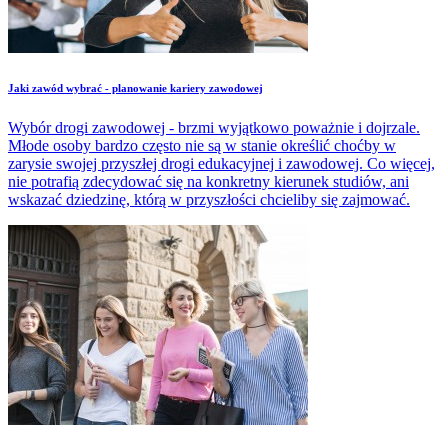
Jaki zawód wybrać - planowanie kariery zawodowej
Wybór drogi zawodowej - brzmi wyjątkowo poważnie i dojrzale.
Młode osoby bardzo często nie są w stanie określić choćby w
zarysie swojej przyszłej drogi edukacyjnej i zawodowej. Co więcej,
nie potrafią zdecydować się na konkretny kierunek studiów, ani
wskazać dziedzinę, którą w przyszłości chcieliby się zajmować.