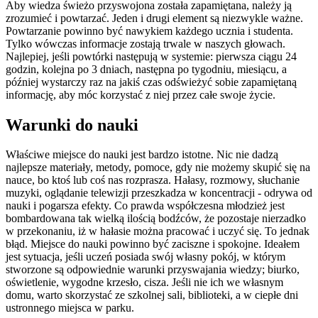
Aby wiedza świeżo przyswojona została zapamiętana, należy ją
zrozumieć i powtarzać. Jeden i drugi element są niezwykle ważne.
Powtarzanie powinno być nawykiem każdego ucznia i studenta.
Tylko wówczas informacje zostają trwale w naszych głowach.
Najlepiej, jeśli powtórki następują w systemie: pierwsza ciągu 24
godzin, kolejna po 3 dniach, następna po tygodniu, miesiącu, a
później wystarczy raz na jakiś czas odświeżyć sobie zapamiętaną
informację, aby móc korzystać z niej przez całe swoje życie.
Warunki do nauki
Właściwe miejsce do nauki jest bardzo istotne. Nic nie dadzą
najlepsze materiały, metody, pomoce, gdy nie możemy skupić się na
nauce, bo ktoś lub coś nas rozprasza. Hałasy, rozmowy, słuchanie
muzyki, oglądanie telewizji przeszkadza w koncentracji - odrywa od
nauki i pogarsza efekty. Co prawda współczesna młodzież jest
bombardowana tak wielką ilością bodźców, że pozostaje nierzadko
w przekonaniu, iż w hałasie można pracować i uczyć się. To jednak
błąd. Miejsce do nauki powinno być zaciszne i spokojne. Ideałem
jest sytuacja, jeśli uczeń posiada swój własny pokój, w którym
stworzone są odpowiednie warunki przyswajania wiedzy; biurko,
oświetlenie, wygodne krzesło, cisza. Jeśli nie ich we własnym
domu, warto skorzystać ze szkolnej sali, biblioteki, a w ciepłe dni
ustronnego miejsca w parku.