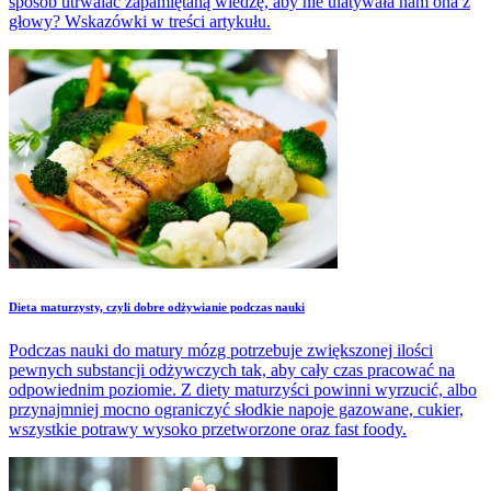
sposób utrwalać zapamiętaną wiedzę, aby nie ulatywała nam ona z
głowy? Wskazówki w treści artykułu.
Dieta maturzysty, czyli dobre odżywianie podczas nauki
Podczas nauki do matury mózg potrzebuje zwiększonej ilości
pewnych substancji odżywczych tak, aby cały czas pracować na
odpowiednim poziomie. Z diety maturzyści powinni wyrzucić, albo
przynajmniej mocno ograniczyć słodkie napoje gazowane, cukier,
wszystkie potrawy wysoko przetworzone oraz fast foody.