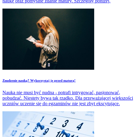
naukę oraz pomyślne zdanie matury. Szczegóły poniżej.
Znudzenie nauką? Wykorzystaj je przed maturą!
Nauka nie musi być nudna - potrafi intrygować, pasjonować,
pobudzać. Niestety bywa tak rzadko. Dla przeważającej większości
uczniów uczenie się do egzaminów nie jest zbyt ekscytujące.