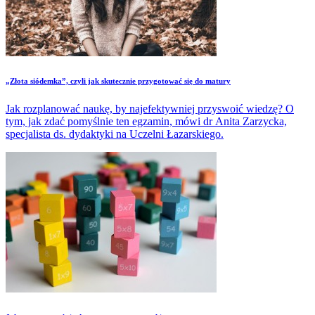
„Złota siódemka”, czyli jak skutecznie przygotować się do matury
Jak rozplanować naukę, by najefektywniej przyswoić wiedzę? O
tym, jak zdać pomyślnie ten egzamin, mówi dr Anita Zarzycka,
specjalista ds. dydaktyki na Uczelni Łazarskiego.