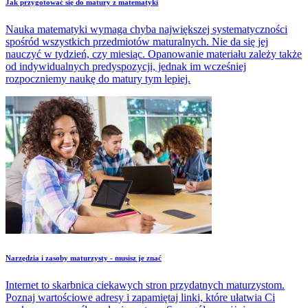
Jak przygotować się do matury z matematyki
Nauka matematyki wymaga chyba największej systematyczności
spośród wszystkich przedmiotów maturalnych. Nie da się jej
nauczyć w tydzień, czy miesiąc. Opanowanie materiału zależy także
od indywidualnych predyspozycji, jednak im wcześniej
rozpoczniemy naukę do matury tym lepiej.
Narzędzia i zasoby maturzysty - musisz je znać
Internet to skarbnica ciekawych stron przydatnych maturzystom.
Poznaj wartościowe adresy i zapamiętaj linki, które ułatwia Ci