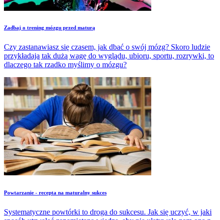
Zadbaj o trening mózgu przed maturą
Czy zastanawiasz się czasem, jak dbać o swój mózg? Skoro ludzie
przykładają tak dużą wagę do wyglądu, ubioru, sportu, rozrywki, to
dlaczego tak rzadko myślimy o mózgu?
Powtarzanie - recepta na maturalny sukces
Systematyczne powtórki to droga do sukcesu. Jak się uczyć, w jaki