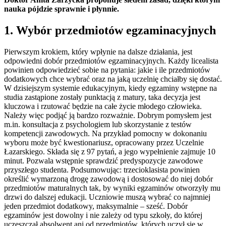
nauka pójdzie sprawnie i płynnie.
1. Wybór przedmiotów egzaminacyjnych
Pierwszym krokiem, który wpłynie na dalsze działania, jest
odpowiedni dobór przedmiotów egzaminacyjnych. Każdy licealista
powinien odpowiedzieć sobie na pytania: jakie i ile przedmiotów
dodatkowych chce wybrać oraz na jaką uczelnię chciałby się dostać.
W dzisiejszym systemie edukacyjnym, kiedy egzaminy wstępne na
studia zastąpione zostały punktacją z matury, taka decyzja jest
kluczowa i rzutować będzie na całe życie młodego człowieka.
Należy więc podjąć ją bardzo rozważnie. Dobrym pomysłem jest
m.in. konsultacja z psychologiem lub skorzystanie z testów
kompetencji zawodowych. Na przykład pomocny w dokonaniu
wyboru może być kwestionariusz, opracowany przez Uczelnie
Łazarskiego. Składa się z 97 pytań, a jego wypełnienie zajmuje 10
minut. Pozwala wstępnie sprawdzić predyspozycje zawodowe
przyszłego studenta. Podsumowując: trzecioklasista powinien
określić wymarzoną drogę zawodową i dostosować do niej dobór
przedmiotów maturalnych tak, by wyniki egzaminów otworzyły mu
drzwi do dalszej edukacji. Uczniowie muszą wybrać co najmniej
jeden przedmiot dodatkowy, maksymalnie – sześć. Dobór
egzaminów jest dowolny i nie zależy od typu szkoły, do której
uczęszczał absolwent ani od przedmiotów, których uczył się w