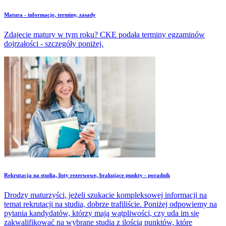
Matura - informacje, terminy, zasady
Zdajecie matury w tym roku? CKE podała terminy egzaminów
dojrzałości - szczegóły poniżej.
​Rekrutacja na studia, listy rezerwowe, brakujące punkty - poradnik
Drodzy maturzyści, jeżeli szukacie kompleksowej informacji na
temat rekrutacji na studia, dobrze trafiliście. Poniżej odpowiemy na
pytania kandydatów, którzy mają wątpliwości, czy uda im się
zakwalifikować na wybrane studia z ilością punktów, które