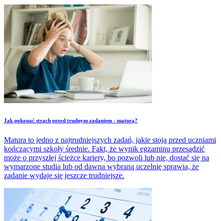
Jak pokonać strach przed trudnym zadaniem - maturą?
Matura to jedno z najtrudniejszych zadań, jakie stoją przed uczniami
kończącymi szkoły średnie. Fakt, że wynik egzaminu przesądzić
może o przyszłej ścieżce kariery, bo pozwoli lub nie, dostać się na
wymarzone studia lub od dawna wybraną uczelnię sprawia, że
zadanie wydaje się jeszcze trudniejsze.