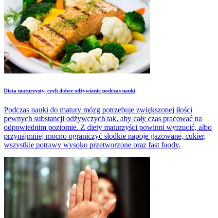
Dieta maturzysty, czyli dobre odżywianie podczas nauki
Podczas nauki do matury mózg potrzebuje zwiększonej ilości
pewnych substancji odżywczych tak, aby cały czas pracować na
odpowiednim poziomie. Z diety maturzyści powinni wyrzucić, albo
przynajmniej mocno ograniczyć słodkie napoje gazowane, cukier,
wszystkie potrawy wysoko przetworzone oraz fast foody.