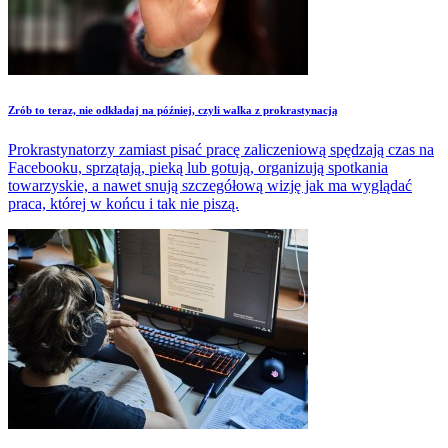
Zrób to teraz, nie odkładaj na później, czyli walka z prokrastynacją
Prokrastynatorzy zamiast pisać pracę zaliczeniową spędzają czas na
Facebooku, sprzątają, pieką lub gotują, organizują spotkania
towarzyskie, a nawet snują szczegółową wizję jak ma wyglądać
praca, której w końcu i tak nie piszą.