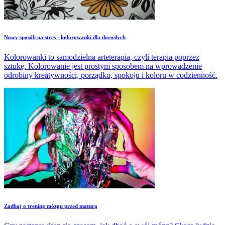
Nowy sposób na stres - kolorowanki dla dorosłych
Kolorowanki to samodzielna arteterapia, czyli terapia poprzez
sztukę. Kolorowanie jest prostym sposobem na wprowadzenie
odrobiny kreatywności, porządku, spokoju i koloru w codzienność.
Zadbaj o trening mózgu przed maturą