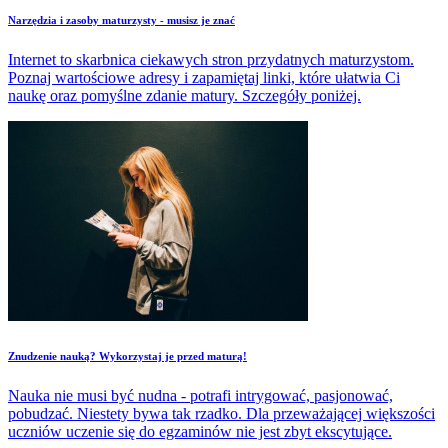
Narzędzia i zasoby maturzysty - musisz je znać
Internet to skarbnica ciekawych stron przydatnych maturzystom.
Poznaj wartościowe adresy i zapamiętaj linki, które ułatwia Ci
naukę oraz pomyślne zdanie matury. Szczegóły poniżej.
Znudzenie nauką? Wykorzystaj je przed maturą!
Nauka nie musi być nudna - potrafi intrygować, pasjonować,
pobudzać. Niestety bywa tak rzadko. Dla przeważającej większości
uczniów uczenie się do egzaminów nie jest zbyt ekscytujące.