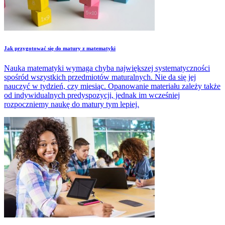
Jak przygotować się do matury z matematyki
Nauka matematyki wymaga chyba największej systematyczności
spośród wszystkich przedmiotów maturalnych. Nie da się jej
nauczyć w tydzień, czy miesiąc. Opanowanie materiału zależy także
od indywidualnych predyspozycji, jednak im wcześniej
rozpoczniemy naukę do matury tym lepiej.