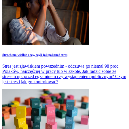
Strach ma wielkie oczy, czyli jak pokonać stres
Stres jest zjawiskiem powszednim - odczuwa go niemal 98 proc.
Polaków, najczęściej w pracy lub w szkole. Jak radzić sobie ze
stresem np. przed egzaminem czy wystąpieniem publicznym? Czym
jest stres i jak go kontrolować?