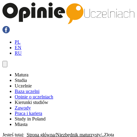
PL
EN
RU
Matura
Studia
Uczelnie
Baza uczelni
Opinie o uczelniach
Kierunki studiów
Zawody
Praca i kariera
Study in Poland
Miasta
Jesteś tutaj:
Strona główna
Niezbędnik maturzysty
„Złota