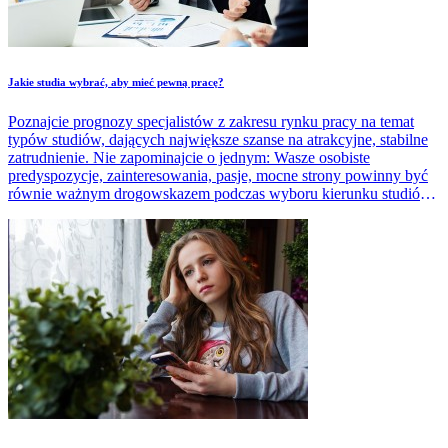
​Jakie studia wybrać, aby mieć pewną pracę?
Poznajcie prognozy specjalistów z zakresu rynku pracy na temat
typów studiów, dających największe szanse na atrakcyjne, stabilne
zatrudnienie. Nie zapominajcie o jednym: Wasze osobiste
predyspozycje, zainteresowania, pasje, mocne strony powinny być
równie ważnym drogowskazem podczas wyboru kierunku studiów i
uczelni.