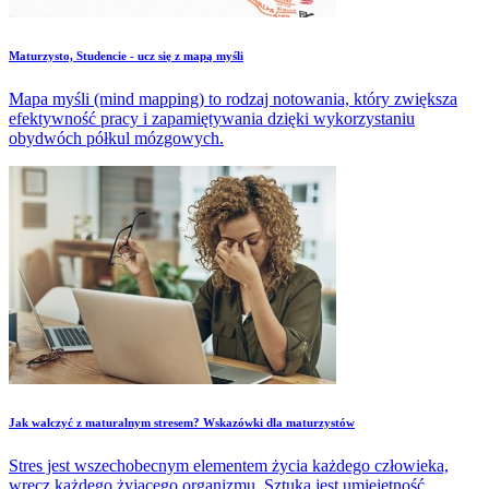
Maturzysto, Studencie - ​ucz się z mapą myśli
Mapa myśli (mind mapping) to rodzaj notowania, który zwiększa
efektywność pracy i zapamiętywania dzięki wykorzystaniu
obydwóch półkul mózgowych.
​Jak walczyć z maturalnym stresem? Wskazówki dla maturzystów
Stres jest wszechobecnym elementem życia każdego człowieka,
wręcz każdego żyjącego organizmu. Sztuką jest umiejętność