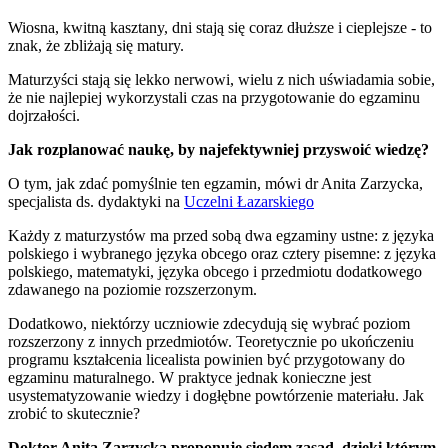
Wiosna, kwitną kasztany, dni stają się coraz dłuższe i cieplejsze - to
znak, że zbliżają się matury.
Maturzyści stają się lekko nerwowi, wielu z nich uświadamia sobie,
że nie najlepiej wykorzystali czas na przygotowanie do egzaminu
dojrzałości.
Jak rozplanować naukę, by najefektywniej przyswoić wiedzę?
O tym, jak zdać pomyślnie ten egzamin, mówi dr Anita Zarzycka,
specjalista ds. dydaktyki na
Uczelni Łazarskiego
Każdy z maturzystów ma przed sobą dwa egzaminy ustne: z języka
polskiego i wybranego języka obcego oraz cztery pisemne: z języka
polskiego, matematyki, języka obcego i przedmiotu dodatkowego
zdawanego na poziomie rozszerzonym.
Dodatkowo, niektórzy uczniowie zdecydują się wybrać poziom
rozszerzony z innych przedmiotów. Teoretycznie po ukończeniu
programu kształcenia licealista powinien być przygotowany do
egzaminu maturalnego. W praktyce jednak konieczne jest
usystematyzowanie wiedzy i dogłębne powtórzenie materiału. Jak
zrobić to skutecznie?
Doktor Anita Zarzycka proponuje siedem zasad, dzięki którym