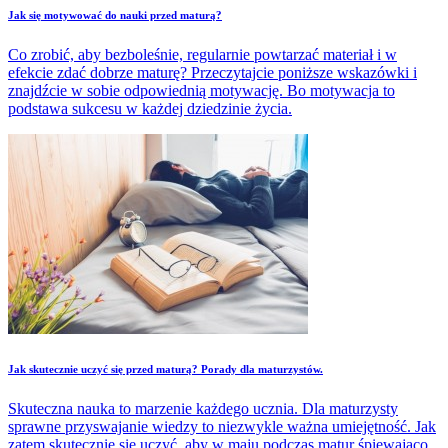
Jak się motywować do nauki przed maturą?
Co zrobić, aby bezboleśnie, regularnie powtarzać materiał i w
efekcie zdać dobrze maturę? Przeczytajcie poniższe wskazówki i
znajdźcie w sobie odpowiednią motywację. Bo motywacja to
podstawa sukcesu w każdej dziedzinie życia.
Jak skutecznie uczyć się przed maturą? Porady dla maturzystów.
Skuteczna nauka to marzenie każdego ucznia. Dla maturzysty
sprawne przyswajanie wiedzy to niezwykle ważna umiejętność. Jak
zatem skutecznie się uczyć, aby w maju podczas matur śpiewająco