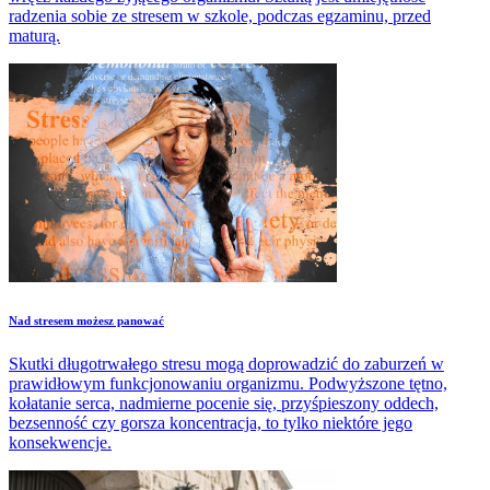
radzenia sobie ze stresem w szkole, podczas egzaminu, przed
maturą.
Nad stresem możesz panować
Skutki długotrwałego stresu mogą doprowadzić do zaburzeń w
prawidłowym funkcjonowaniu organizmu. Podwyższone tętno,
kołatanie serca, nadmierne pocenie się, przyśpieszony oddech,
bezsenność czy gorsza koncentracja, to tylko niektóre jego
konsekwencje.