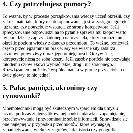
4. Czy potrzebujesz pomocy?
To ważne, by w procesie porządkowania wiedzy uczeń określił, czy
zakres materiału, który ma do opanowania, jest w zasięgu jego ręki
już teraz, czy potrzebuje wsparcia ze strony korepetytora. Jeśli
sprecyzowanie odpowiedzi na to pytanie sprawia mu kłopot warto,
by poradził się zaprzyjaźnionego nauczyciela, który pomoże mu
określić poziom wiedzy z danego przedmiotu. To ważne, ponieważ
często przed egzaminami brak wiary we własne siły zaburza
uczniowi prawdziwy obraz jego umiejętności. Oczywiście,
korepetycje niosą za sobą koszty. Jeśli zasoby portfela nie pozwalają
młodemu człowiekowi wybrać takiej drogi, nic straconego.
Rozwiązaniem może być wspólna nauka w gronie przyjaciół – co
dwie głowy, to nie jedna!
5. Pałac pamięci, akronimy czy
rymowanki?
Mnemotechniki mogą być skutecznym wsparciem dla umysłu
ucznia podczas zintensyfikowanej nauki - ułatwiają zapamiętanie,
przechowywanie i przypominanie sobie informacji. Sprawdzają się
one najlepiej w przypadku przedmiotów, które wymagają
zapamiętywania wielu szczegółów, jak historia czy geografia.