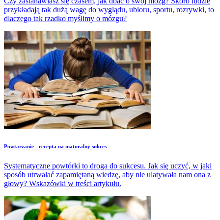
Czy zastanawiasz się czasem, jak dbać o swój mózg? Skoro ludzie
przykładają tak dużą wagę do wyglądu, ubioru, sportu, rozrywki, to
dlaczego tak rzadko myślimy o mózgu?
Powtarzanie - recepta na maturalny sukces
Systematyczne powtórki to droga do sukcesu. Jak się uczyć, w jaki
sposób utrwalać zapamiętaną wiedzę, aby nie ulatywała nam ona z
głowy? Wskazówki w treści artykułu.