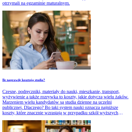
otrzymali na egzaminie maturalnym.
​Ile naprawdę kosztują studia?
Czesne, podręczniki, materiały do nauki, mieszkanie, transport,
wyżywienie a także rozrywka to koszty, jakie dotyczą wielu żaków.
Marzeniem wielu kandydatów są studia dzienne na uczelni
publicznej. Dlaczego? Bo taki system nauki oznacza najniższe
koszty, które znacznie wzrastają w przypadku szkół wyższych
niepublicznych oraz studiów zaocznych. Ile zatem muszą wydać
studenci, aby zyskać dyplom licencjata lub magistra?