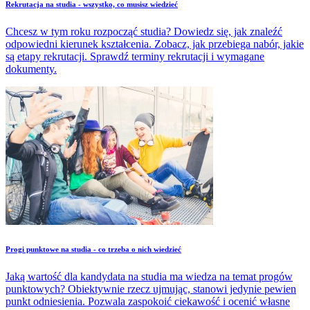
​Rekrutacja na studia - wszystko, co musisz wiedzieć
Chcesz w tym roku rozpocząć studia? Dowiedz się, jak znaleźć
odpowiedni kierunek kształcenia. Zobacz, jak przebiega nabór, jakie
są etapy rekrutacji. Sprawdź terminy rekrutacji i wymagane
dokumenty.
​Progi punktowe na studia - co trzeba o nich wiedzieć
Jaką wartość dla kandydata na studia ma wiedza na temat progów
punktowych? Obiektywnie rzecz ujmując, stanowi jedynie pewien
punkt odniesienia. Pozwala zaspokoić ciekawość i ocenić własne