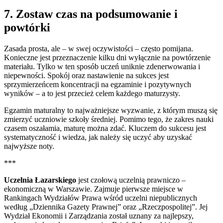
7. Zostaw czas na podsumowanie i
powtórki
Zasada prosta, ale – w swej oczywistości – często pomijana.
Konieczne jest przeznaczenie kilku dni wyłącznie na powtórzenie
materiału. Tylko w ten sposób uczeń uniknie zdenerwowania i
niepewności. Spokój oraz nastawienie na sukces jest
sprzymierzeńcem koncentracji na egzaminie i pozytywnych
wyników – a to jest przecież celem każdego maturzysty.
Egzamin maturalny to najważniejsze wyzwanie, z którym muszą się
zmierzyć uczniowie szkoły średniej. Pomimo tego, że zakres nauki
czasem oszałamia, maturę można zdać. Kluczem do sukcesu jest
systematyczność i wiedza, jak należy się uczyć aby uzyskać
najwyższe noty.
***
Uczelnia Łazarskiego
jest czołową uczelnią prawniczo –
ekonomiczną w Warszawie. Zajmuje pierwsze miejsce w
Rankingach Wydziałów Prawa wśród uczelni niepublicznych
według „Dziennika Gazety Prawnej” oraz „Rzeczpospolitej”. Jej
Wydział Ekonomii i Zarządzania został uznany za najlepszy,