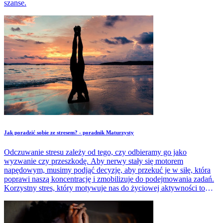
szanse.
Jak poradzić sobie ze stresem? - poradnik Maturzysty
Odczuwanie stresu zależy od tego, czy odbieramy go jako
wyzwanie czy przeszkodę. Aby nerwy stały się motorem
napędowym, musimy podjąć decyzję, aby przekuć je w siłę, która
poprawi naszą koncentrację i zmobilizuje do podejmowania zadań.
Korzystny stres, który motywuje nas do życiowej aktywności to
tzw. eustres.