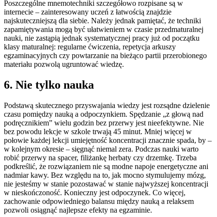
Poszczególne mnemotechniki szczegółowo rozpisane są w
internecie – zainteresowany uczeń z łatwością znajdzie
najskuteczniejszą dla siebie. Należy jednak pamiętać, że techniki
zapamiętywania mogą być ułatwieniem w czasie przedmaturalnej
nauki, nie zastąpią jednak systematycznej pracy już od początku
klasy maturalnej: regularne ćwiczenia, repetycja arkuszy
egzaminacyjnych czy powtarzanie na bieżąco partii przerobionego
materiału pozwolą ugruntować wiedzę.
6. Nie tylko nauka
Podstawą skutecznego przyswajania wiedzy jest rozsądne dzielenie
czasu pomiędzy nauką a odpoczynkiem. Spędzanie „z głową nad
podręcznikiem” wielu godzin bez przerwy jest nieefektywne. Nie
bez powodu lekcje w szkole trwają 45 minut. Mniej więcej w
połowie każdej lekcji umiejętność koncentracji znacznie spada, by –
w kolejnym okresie – sięgnąć niemal zera. Podczas nauki warto
robić przerwy na spacer, filiżankę herbaty czy drzemkę. Trzeba
podkreślić, że rozwiązaniem nie są modne napoje energetyczne ani
nadmiar kawy. Bez względu na to, jak mocno stymulujemy mózg,
nie jesteśmy w stanie pozostawać w stanie najwyższej koncentracji
w nieskończoność. Konieczny jest odpoczynek. Co więcej,
zachowanie odpowiedniego balansu między nauką a relaksem
pozwoli osiągnąć najlepsze efekty na egzaminie.