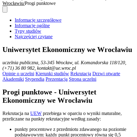
Wrocławiu
Progi punktowe
Informacje szczegółowe
Informacje ogólne
Typy studiów
Najczęściej czytane
Uniwersytet Ekonomiczny we Wrocławiu
uczelnia publiczna
, 53-345 Wrocław, ul. Komandorska 118/120,
(+71) 36 80 982, kontakt@ue.wroc.pl
Opinie o uczelni
Kierunki studiów
Rekrutacja
Drzwi otwarte
Akademiki
Stypendia
Prezentacja
Strona uczelni
Progi punktowe - Uniwersytet
Ekonomiczny we Wrocławiu
Rekrutacja na
UEW
przebiega w oparciu o wyniki maturalne,
przeliczane na punkty rekrutacyjne według zasady:
punkty procentowe z przedmiotu zdawanego na poziomie
podstawowym: każdy punkt procentowy równa się 0,5