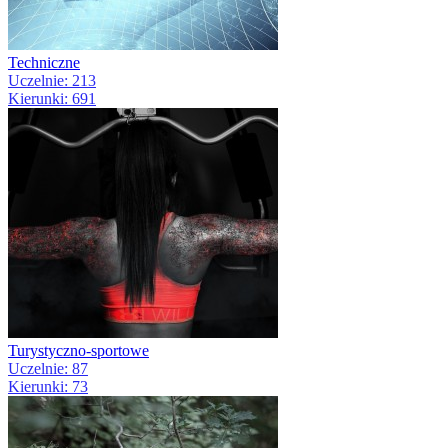
Techniczne
Uczelnie: 213
Kierunki: 691
Turystyczno-sportowe
Uczelnie: 87
Kierunki: 73