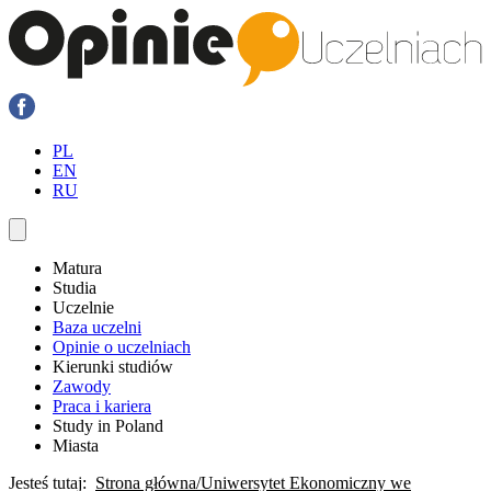
PL
EN
RU
Matura
Studia
Uczelnie
Baza uczelni
Opinie o uczelniach
Kierunki studiów
Zawody
Praca i kariera
Study in Poland
Miasta
Jesteś tutaj:
Strona główna
Uniwersytet Ekonomiczny we