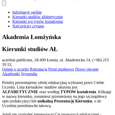
Informacje ogólne
Kierunki studiów alfabetycznie
Kierunki wg typów kształcenia
Najczęściej czytane
Akademia Łomżyńska
Kierunki studiów AŁ
uczelnia publiczna
, 18-400 Łomża, ul. Akademicka 14, (+86) 215
59 53,
Opinie o uczelni
Rekrutacja
Progi punktowe
Drzwi otwarte
Akademiki
Stypendia
Poniżej prezentujemy ofertę edukacyjną wybranej przez Ciebie
Uczelni. Lista kierunków studiów ułożona jest
ALFABETYCZNIE
oraz według
TYPÓW kształcenia
. Klikając
w nazwę kierunku, zostaniesz przeniesiony na jego szczegółowy
opis (redakcyjny) lub
unikalną Prezentację Kierunku
, o ile
Uczelnia przedstawiła takową.
Jeżeli nie znalazłeś interesującej Cię propozycji edukacyjnej -