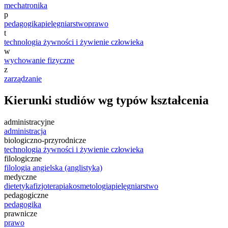
mechatronika
p
pedagogika
pielęgniarstwo
prawo
t
technologia żywności i żywienie człowieka
w
wychowanie fizyczne
z
zarządzanie
Kierunki studiów wg typów kształcenia
administracyjne
administracja
biologiczno-przyrodnicze
technologia żywności i żywienie człowieka
filologiczne
filologia angielska (anglistyka)
medyczne
dietetyka
fizjoterapia
kosmetologia
pielęgniarstwo
pedagogiczne
pedagogika
prawnicze
prawo