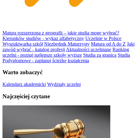
Matura rozszerzona z geografii – jakie studia mogę wybrać?
Kierunków studiów - wykaz alfabetyczny
Uczelnie w Polsce
Wyszukiwarka szkół
Niezbędnik Maturzysty
Matura od A do Z
Jaki
zawód wybrać - katalog profesji
Aktualności uczelniane
Ranking
uczelni - poznaj najlepsze szkoły wyższe
Studia za granicą
Studia
Podyplomowe - zaplanuj ścieżkę kształcenia
Warto zobaczyć
Kalendarz akademicki
Wydziały uczelni
Najczęściej czytane