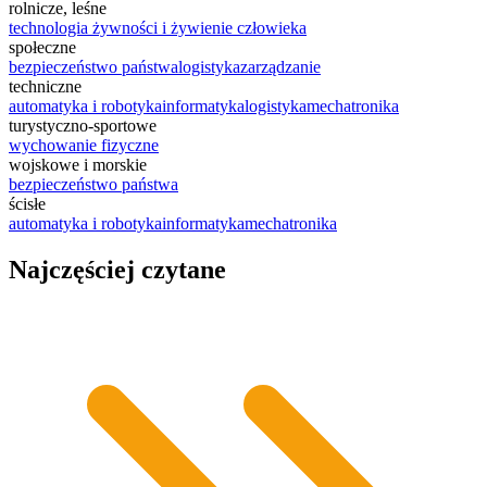
rolnicze, leśne
technologia żywności i żywienie człowieka
społeczne
bezpieczeństwo państwa
logistyka
zarządzanie
techniczne
automatyka i robotyka
informatyka
logistyka
mechatronika
turystyczno-sportowe
wychowanie fizyczne
wojskowe i morskie
bezpieczeństwo państwa
ścisłe
automatyka i robotyka
informatyka
mechatronika
Najczęściej czytane