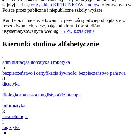
zajrzyj na listę
wszystkich KIERUNKÓW studiów
, oferowanych w
Polsce przez publiczne i niepubliczne szkoły wyższe.
Kandydaci "niezdecydowani" z pewnością łatwiej odnajdą się w
poszukiwaniach, zaczynając od kierunków studiów
usystematyzowanych według
TYPU kształcenia
Kierunki studiów alfabetycznie
a
administracja
automatyka i robotyka
b
bezpieczeństwo i certyfikacja żywności
bezpieczeństwo państwa
d
dietetyka
f
filologia angielska (anglistyka)
fizjoterapia
i
informatyka
k
kosmetologia
l
logistyka
m