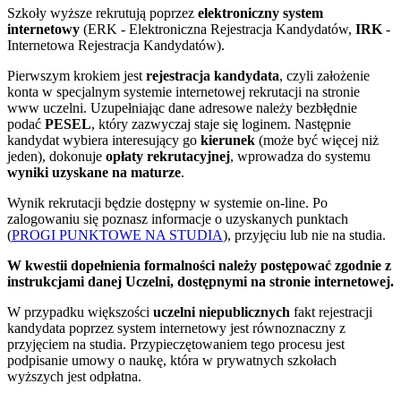
Szkoły wyższe rekrutują poprzez
elektroniczny system
internetowy
(ERK - Elektroniczna Rejestracja Kandydatów,
IRK
-
Internetowa Rejestracja Kandydatów).
Pierwszym krokiem jest
rejestracja kandydata
, czyli założenie
konta w specjalnym systemie internetowej rekrutacji na stronie
www uczelni. Uzupełniając dane adresowe należy bezbłędnie
podać
PESEL
, który zazwyczaj staje się loginem. Następnie
kandydat wybiera interesujący go
kierunek
(może być więcej niż
jeden), dokonuje
opłaty rekrutacyjnej
, wprowadza do systemu
wyniki uzyskane na maturze
.
Wynik rekrutacji będzie dostępny w systemie on-line. Po
zalogowaniu się poznasz informacje o uzyskanych punktach
(
PROGI PUNKTOWE NA STUDIA
), przyjęciu lub nie na studia.
W kwestii dopełnienia formalności należy postępować zgodnie z
instrukcjami danej Uczelni, dostępnymi na stronie internetowej.
W przypadku większości
uczelni niepublicznych
fakt rejestracji
kandydata poprzez system internetowy jest równoznaczny z
przyjęciem na studia. Przypieczętowaniem tego procesu jest
podpisanie umowy o naukę, która w prywatnych szkołach
wyższych jest odpłatna.