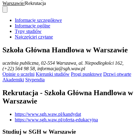
Warszawie
Rekrutacja
Informacje szczegółowe
Informacje ogólne
Typy studiów
Najczęściej czytane
Szkoła Główna Handlowa w Warszawie
uczelnia publiczna
, 02-554 Warszawa, al. Niepodległości 162,
(+22) 564 98 58, informacja@sgh.waw.pl
Opinie o uczelni
Kierunki studiów
Progi punktowe
Drzwi otwarte
Akademiki
Stypendia
Rekrutacja - Szkoła Główna Handlowa w
Warszawie
https://www.sgh.waw.pl/kandydat
https://www.sgh.waw.pl/oferta-edukacyjna
Studiuj w SGH w Warszawie