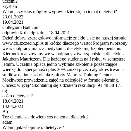
uczelni?
krystian
Witam, czy ktoś mógłby wypowiedzieć się na temat dietetyki?
23.01.2022
19.04.2021
Collegium Balticum
odpowiedź dla dg z dnia 18.04.2021
Dzień dobry, szczegółowe informację znajdują się na naszej stronie:
www.cb.szczecin.pl A tu krótko dlaczego warto: Program tworzony
we współpracy m.in. z medykami, dietetykami, fizjoterapeutami.
Kierunek realizowany we współpracy z twarzą polskiej dietetyki -
Jakubem Mauriczem. Dla każdego studenta na I roku, w semestrze
letnim, Uczelnia opłaca jedno wybrane szkolenie poszerzające
wiedzę dot. specjalności plus 20% zniżki przez cały okres trwania
studiów na inne szkolenia z oferty Mauricz Training Center.
Możliwość prowadzenia zajęć na odległość w formie e-lerning.
Chcesz więcej? Skontaktuj się z działem rekrutacji: 91 48 38 171
dg
coś o dietetyce ?
18.04.2021
14.04.2021
Bb
Tez chetnie sie dowiem cos na temat dietetyki?
adam
Witam, jakieś opinie o dietetyce ?