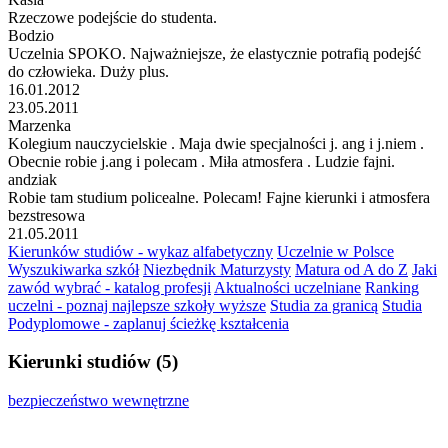
Rzeczowe podejście do studenta.
Bodzio
Uczelnia SPOKO. Najważniejsze, że elastycznie potrafią podejść
do człowieka. Duży plus.
16.01.2012
23.05.2011
Marzenka
Kolegium nauczycielskie . Maja dwie specjalności j. ang i j.niem .
Obecnie robie j.ang i polecam . Miła atmosfera . Ludzie fajni.
andziak
Robie tam studium policealne. Polecam! Fajne kierunki i atmosfera
bezstresowa
21.05.2011
Kierunków studiów - wykaz alfabetyczny
Uczelnie w Polsce
Wyszukiwarka szkół
Niezbędnik Maturzysty
Matura od A do Z
Jaki
zawód wybrać - katalog profesji
Aktualności uczelniane
Ranking
uczelni - poznaj najlepsze szkoły wyższe
Studia za granicą
Studia
Podyplomowe - zaplanuj ścieżkę kształcenia
Kierunki studiów (5)
bezpieczeństwo wewnętrzne