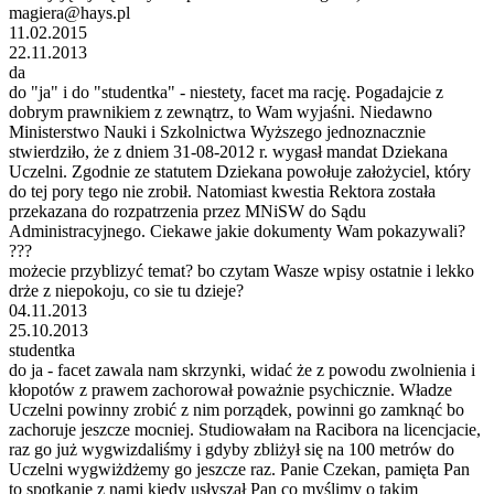
magiera@hays.pl
11.02.2015
22.11.2013
da
do "ja" i do "studentka" - niestety, facet ma rację. Pogadajcie z
dobrym prawnikiem z zewnątrz, to Wam wyjaśni. Niedawno
Ministerstwo Nauki i Szkolnictwa Wyższego jednoznacznie
stwierdziło, że z dniem 31-08-2012 r. wygasł mandat Dziekana
Uczelni. Zgodnie ze statutem Dziekana powołuje założyciel, który
do tej pory tego nie zrobił. Natomiast kwestia Rektora została
przekazana do rozpatrzenia przez MNiSW do Sądu
Administracyjnego. Ciekawe jakie dokumenty Wam pokazywali?
???
możecie przyblizyć temat? bo czytam Wasze wpisy ostatnie i lekko
drże z niepokoju, co sie tu dzieje?
04.11.2013
25.10.2013
studentka
do ja - facet zawala nam skrzynki, widać że z powodu zwolnienia i
kłopotów z prawem zachorował poważnie psychicznie. Władze
Uczelni powinny zrobić z nim porządek, powinni go zamknąć bo
zachoruje jeszcze mocniej. Studiowałam na Racibora na licencjacie,
raz go już wygwizdaliśmy i gdyby zbliżył się na 100 metrów do
Uczelni wygwiżdżemy go jeszcze raz. Panie Czekan, pamięta Pan
to spotkanie z nami kiedy usłyszał Pan co myślimy o takim