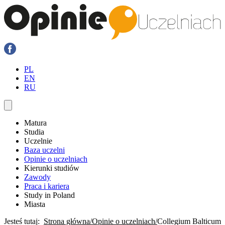
PL
EN
RU
Matura
Studia
Uczelnie
Baza uczelni
Opinie o uczelniach
Kierunki studiów
Zawody
Praca i kariera
Study in Poland
Miasta
Jesteś tutaj:
Strona główna
Opinie o uczelniach
Collegium Balticum