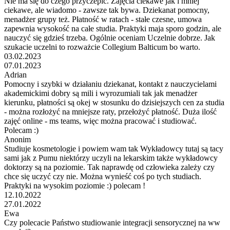
Nie ma się do czego przyczepić. Zajęcia ciekawe jak i mniej
ciekawe, ale wiadomo - zawsze tak bywa. Dziekanat pomocny,
menadżer grupy też. Płatność w ratach - stałe czesne, umowa
zapewnia wysokość na całe studia. Praktyki maja sporo godzin, ale
nauczyć się gdzieś trzeba. Ogólnie oceniam Uczelnie dobrze. Jak
szukacie uczelni to rozważcie Collegium Balticum bo warto.
03.02.2023
07.01.2023
Adrian
Pomocny i szybki w działaniu dziekanat, kontakt z nauczycielami
akademickimi dobry są mili i wyrozumiali tak jak menadżer
kierunku, płatności są okej w stosunku do dzisiejszych cen za studia
- można rozłożyć na mniejsze raty, przełożyć płatność. Duża ilość
zajęć online - ms teams, więc można pracować i studiować.
Polecam :)
Anonim
Studiuje kosmetologie i powiem wam tak Wykładowcy tutaj są tacy
sami jak z Pumu niektórzy uczyli na lekarskim także wykładowcy
doktorzy są na poziomie. Tak naprawdę od człowieka zależy czy
chce się uczyć czy nie. Można wynieść coś po tych studiach.
Praktyki na wysokim poziomie :) polecam !
12.10.2022
27.01.2022
Ewa
Czy polecacie Państwo studiowanie integracji sensorycznej na ww