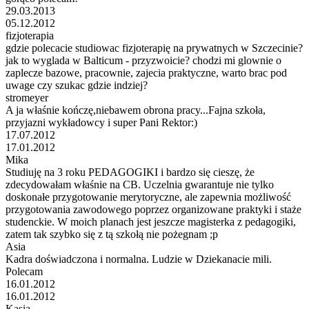
29.03.2013
05.12.2012
fizjoterapia
gdzie polecacie studiowac fizjoterapię na prywatnych w Szczecinie?
jak to wyglada w Balticum - przyzwoicie? chodzi mi glownie o
zaplecze bazowe, pracownie, zajecia praktyczne, warto brac pod
uwage czy szukac gdzie indziej?
stromeyer
A ja właśnie kończę,niebawem obrona pracy...Fajna szkoła,
przyjazni wykładowcy i super Pani Rektor:)
17.07.2012
17.01.2012
Mika
Studiuję na 3 roku PEDAGOGIKI i bardzo się cieszę, że
zdecydowałam właśnie na CB. Uczelnia gwarantuje nie tylko
doskonałe przygotowanie merytoryczne, ale zapewnia możliwość
przygotowania zawodowego poprzez organizowane praktyki i staże
studenckie. W moich planach jest jeszcze magisterka z pedagogiki,
zatem tak szybko się z tą szkołą nie pożegnam ;p
Asia
Kadra doświadczona i normalna. Ludzie w Dziekanacie mili.
Polecam
16.01.2012
16.01.2012
Kasia