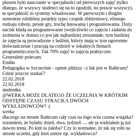
plusem było nauczanie w specjalności od pierwszych zajęć (tylko
dlatego, że wszyscy studenci się na to zgodzili, no prawie wszyscy),
ta specjalność to systemy wbudowane. W pierwszym i drugim
semestrze robiliśmy projekty typu: czujnik zbliżeniowy, różnego
rodzaju roboty, proste gry, trochę lutowania i programowania. Duży
nacisk kładą na programowanie (wejściówki co zajęcia i zadania do
zrobienia w domu) co jest jak najbardziej zrozumiałe, tym bardziej
że zajęcia są prowadzone z ludźmi, którzy mają w tym ogoromne
doświadczenie i pracują na codzień w lokalnych firmach
programistycznych. Tak 70% zajęć to zajęcia praktyczne.
Generalnie polecam.
Emilia
Pedagogika w Szczecinie - opinie pliiizzz :-) Jak jest w Balticum?
Gdzie jeszcze szukać?
22.02.2018
22.02.2018
studentka
@WERKA MOŻE DLATEGO ŻE UCZELNIA W KRÓTKIM
ODSTĘPIE CZASU STRACIŁA DWÓCH
WYKŁADOWCÓW? :(
werka
dlaczego na stronie Balticum cały czas na logo wisi czarna wstążka?
rozumiem, że byłaby dzień, dwa, tydzień .... ale ja widziałam ją już
dawno temu. Po kim ta żałoba? Czy to normalne, że tak się robi na
stronie uczelni, gdy ktoś umrze np. wykładowca?