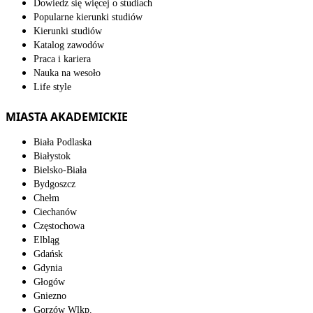
Dowiedz się więcej o studiach
Popularne kierunki studiów
Kierunki studiów
Katalog zawodów
Praca i kariera
Nauka na wesoło
Life style
MIASTA AKADEMICKIE
Biała Podlaska
Białystok
Bielsko-Biała
Bydgoszcz
Chełm
Ciechanów
Częstochowa
Elbląg
Gdańsk
Gdynia
Głogów
Gniezno
Gorzów Wlkp.