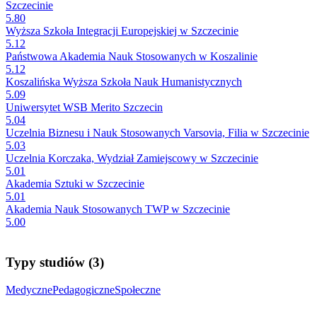
Szczecinie
5.80
Wyższa Szkoła Integracji Europejskiej w Szczecinie
5.12
Państwowa Akademia Nauk Stosowanych w Koszalinie
5.12
Koszalińska Wyższa Szkoła Nauk Humanistycznych
5.09
Uniwersytet WSB Merito Szczecin
5.04
Uczelnia Biznesu i Nauk Stosowanych Varsovia, Filia w Szczecinie
5.03
Uczelnia Korczaka, Wydział Zamiejscowy w Szczecinie
5.01
Akademia Sztuki w Szczecinie
5.01
Akademia Nauk Stosowanych TWP w Szczecinie
5.00
Typy studiów (3)
Medyczne
Pedagogiczne
Społeczne