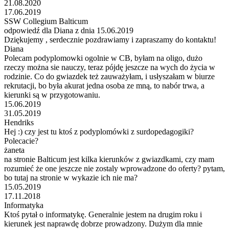
21.08.2020
17.06.2019
SSW Collegium Balticum
odpowiedź dla Diana z dnia 15.06.2019
Dziękujemy , serdecznie pozdrawiamy i zapraszamy do kontaktu!
Diana
Polecam podyplomowki ogolnie w CB, byłam na oligo, dużo
rzeczy można sie nauczy, teraz pójdę jeszcze na wych do życia w
rodzinie. Co do gwiazdek też zauważyłam, i usłyszałam w biurze
rekrutacji, bo była akurat jedna osoba ze mną, to nabór trwa, a
kierunki są w przygotowaniu.
15.06.2019
31.05.2019
Hendriks
Hej :) czy jest tu ktoś z podyplomówki z surdopedagogiki?
Polecacie?
żaneta
na stronie Balticum jest kilka kierunków z gwiazdkami, czy mam
rozumieć że one jeszcze nie zostaly wprowadzone do oferty? pytam,
bo tutaj na stronie w wykazie ich nie ma?
15.05.2019
17.11.2018
Informatyka
Ktoś pytał o informatykę. Generalnie jestem na drugim roku i
kierunek jest naprawdę dobrze prowadzony. Dużym dla mnie