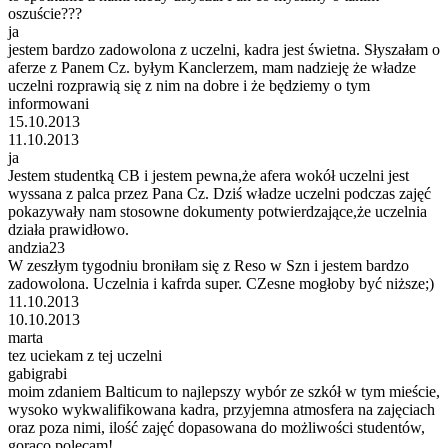
oszuście???
ja
jestem bardzo zadowolona z uczelni, kadra jest świetna. Słyszałam o
aferze z Panem Cz. byłym Kanclerzem, mam nadzieję że władze
uczelni rozprawią się z nim na dobre i że będziemy o tym
informowani
15.10.2013
11.10.2013
ja
Jestem studentką CB i jestem pewna,że afera wokół uczelni jest
wyssana z palca przez Pana Cz. Dziś władze uczelni podczas zajęć
pokazywały nam stosowne dokumenty potwierdzające,że uczelnia
działa prawidłowo.
andzia23
W zeszłym tygodniu broniłam się z Reso w Szn i jestem bardzo
zadowolona. Uczelnia i kafrda super. CZesne mogłoby być niższe;)
11.10.2013
10.10.2013
marta
tez uciekam z tej uczelni
gabigrabi
moim zdaniem Balticum to najlepszy wybór ze szkół w tym mieście,
wysoko wykwalifikowana kadra, przyjemna atmosfera na zajęciach
oraz poza nimi, ilość zajęć dopasowana do możliwości studentów,
gorąco polecam!