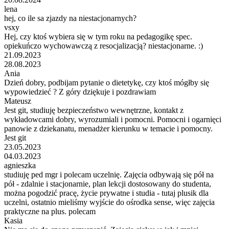
lena
hej, co ile sa zjazdy na niestacjonarnych?
vsxy
Hej, czy ktoś wybiera się w tym roku na pedagogikę spec.
opiekuńczo wychowawczą z resocjalizacją? niestacjonarne. :)
21.09.2023
28.08.2023
Ania
Dzień dobry, podbijam pytanie o dietetykę, czy ktoś mógłby się
wypowiedzieć ? Z góry dziękuje i pozdrawiam
Mateusz
Jest git, studiuję bezpieczeństwo wewnętrzne, kontakt z
wykładowcami dobry, wyrozumiali i pomocni. Pomocni i ogarnięci
panowie z dziekanatu, menadżer kierunku w temacie i pomocny.
Jest git
23.05.2023
04.03.2023
agnieszka
studiuję ped mgr i polecam uczelnię. Zajęcia odbywają się pół na
pół - zdalnie i stacjonarnie, plan lekcji dostosowany do studenta,
można pogodzić pracę, życie prywatne i studia - tutaj plusik dla
uczelni, ostatnio mieliśmy wyjście do ośrodka sense, więc zajęcia
praktyczne na plus. polecam
Kasia