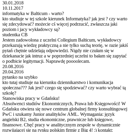
30.01.2018
10.11.2017
informatyka w Balticum - warto?
kto studiuje w tej szkole kierunek Informatyka? jak jest ? czy warto
się zdecydować? możecie cś więcej podrzucić, zwłaszcza jaki
poziom i jacy wykładowcy są?
studentka CB
Jestem zadowolona z uczelni Collegium Balticum, wykładowcy
przekazują wiedzę praktyczną a nie tylko suchą teorię, w razie jakiś
pytań chętnie udzielają odpowiedzi. Nigdy nie czułam się w
dziekanacie jak intruz a w poprzedniej uczelni to bałam się zapytać
o podbicie legitymacji. Naprawdę poooolecam.
20.08.2016
20.04.2016
pytanko na szybko
kto tutaj studiuje na kierunku dziennikarstwo i komunikacja
społeczna??? Jak jest? czego się spodziewać? czy warto wybrać tą
szkołę?
Stanowiska pracy w Gdańsku!
Absolwenci studiów Ekonomicznych, Prawa lub Księgowości! W
Gdańsku otwiera się nowe centrum globalnej firmy konsultingowej
PwC i szukamy Junior analityków AML. Wymagania: język
angielski B2, studia ekonomiczne, prawnicze lub księgowe,
finansowe. Chęć pracy w analitycznym zespole w dynamicznie
rozwijającej się na rynku polskim firmie z Big 4! :) kontakt: