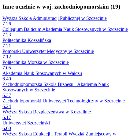
Inne uczelnie w woj. zachodniopomorskim (19)
Wyższa Szkoła Administracji Publicznej w Szczecinie
7.26
Collegium Balticum Akademia Nauk Stosowanych w Szczecinie
7.23
Politechnika Koszalińska
7.21
Pomorski Uniwersytet Medyczny w Szczecinie
7.12
Politechnika Morska w Szczecinie
7.05
Akademia Nauk Stosowanych w Wałczu
6.40
Zachodniopomorska Szkoła Biznesu - Akademia Nauk
Stosowanych w Szczecinie
6.37
Zachodniopomorski Uniwersytet Technologiczny w Szczecinie
6.24
Wyższa Szkoła Bezpieczeństwa w Koszalinie
6.17
Uniwersytet Szczeciński
6.00
Wyższa Szkoła Edukacji i Terapii Wydział Zamiejscowy w