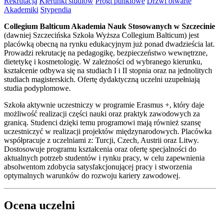
Rekrutacja
Kierunki studiów
Progi punktowe
Drzwi otwarte
Akademiki
Stypendia
Collegium Balticum Akademia Nauk Stosowanych w Szczecinie
(dawniej Szczecińska Szkoła Wyższa Collegium Balticum) jest
placówką obecną na rynku edukacyjnym już ponad dwadzieścia lat.
Prowadzi rekrutację na pedagogikę, bezpieczeństwo wewnętrzne,
dietetykę i kosmetologię. W zależności od wybranego kierunku,
kształcenie odbywa się na studiach I i II stopnia oraz na jednolitych
studiach magisterskich. Ofertę dydaktyczną uczelni uzupełniają
studia podyplomowe.
Szkoła aktywnie uczestniczy w programie Erasmus +, który daje
możliwość realizacji części nauki oraz praktyk zawodowych za
granicą. Studenci dzięki temu programowi mają również szansę
uczestniczyć w realizacji projektów międzynarodowych. Placówka
współpracuje z uczelniami z: Turcji, Czech, Austrii oraz Litwy.
Dostosowuje programu kształcenia oraz ofertę specjalności do
aktualnych potrzeb studentów i rynku pracy, w celu zapewnienia
absolwentom zdobycia satysfakcjonującej pracy i stworzenia
optymalnych warunków do rozwoju kariery zawodowej.
Ocena uczelni