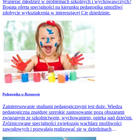
Wspierać młodzież w problemach szkolnych i wychowawczych?
Bogata oferta specjalności na kierunku pedagogika umożliwi
zdobycie wykształcenia w interesującej Cię dziedzinie.
Pedagogika w Rzeszowie
Zainteresowanie studiami pedagogicznymi jest duże. Wiedza
pedagogiczna znajduje szerokie zastosowanie poza obszarami
związanym ze szkolnictwem, wychowaniem, opieką nad dziećmi.
Zróżnicowane specjalności zwiększają wachlarz możliwości
zawodowych i pozwalają realizować się w dziedzinach
zarezerwowanych dla osób dorosłych, związanych z potrzebami