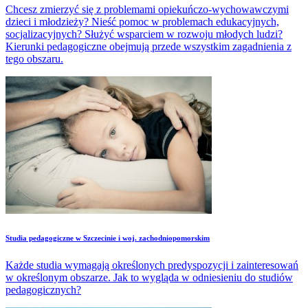
Chcesz zmierzyć się z problemami opiekuńczo-wychowawczymi
dzieci i młodzieży? Nieść pomoc w problemach edukacyjnych,
socjalizacyjnych? Służyć wsparciem w rozwoju młodych ludzi?
Kierunki pedagogiczne obejmują przede wszystkim zagadnienia z
tego obszaru.
Studia pedagogiczne w Szczecinie i woj. zachodniopomorskim
Każde studia wymagają określonych predyspozycji i zainteresowań
w określonym obszarze. Jak to wygląda w odniesieniu do studiów
pedagogicznych?