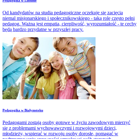
Pedagogika w Lublinie
Od kandydatów na studia pedagogiczne oczekuje się zacięcia
niemal misjonarskiego i społecznikowskiego - taką rolę często pełni
pedagog. Ważna jest empatia, cierpliwość, wyrozumiałość - te cechy
będą bardzo przydatne w przyszłej pracy.
​Pedagogika w Białymstoku
Pedagogami zostają osoby gotowe w życiu zawodowym mierzyć
się z problemami wychowawczymi i rozwojowymi dzieci,
młodzieży, wspierać w rozwoju osoby dorosłe, pomagać w