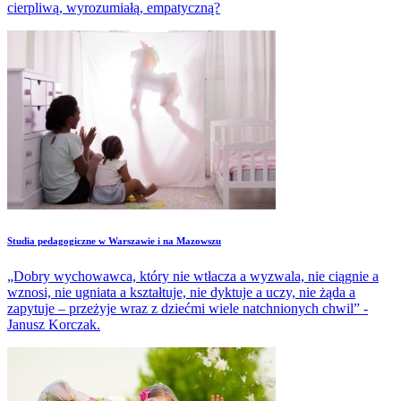
cierpliwą, wyrozumiałą, empatyczną?
Studia pedagogiczne w Warszawie i na Mazowszu
„Dobry wychowawca, który nie wtłacza a wyzwala, nie ciągnie a
wznosi, nie ugniata a kształtuje, nie dyktuje a uczy, nie żąda a
zapytuje – przeżyje wraz z dziećmi wiele natchnionych chwil” -
Janusz Korczak.