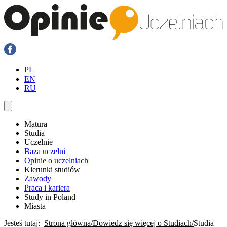
PL
EN
RU
Matura
Studia
Uczelnie
Baza uczelni
Opinie o uczelniach
Kierunki studiów
Zawody
Praca i kariera
Study in Poland
Miasta
Jesteś tutaj:
Strona główna
Dowiedz się więcej o Studiach
Studia