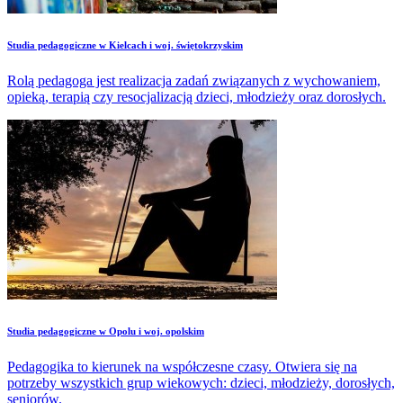
Studia pedagogiczne w Kielcach i woj. świętokrzyskim
Rolą pedagoga jest realizacja zadań związanych z wychowaniem,
opieką, terapią czy resocjalizacją dzieci, młodzieży oraz dorosłych.
Studia pedagogiczne w Opolu i woj. opolskim
Pedagogika to kierunek na współczesne czasy. Otwiera się na
potrzeby wszystkich grup wiekowych: dzieci, młodzieży, dorosłych,
seniorów.