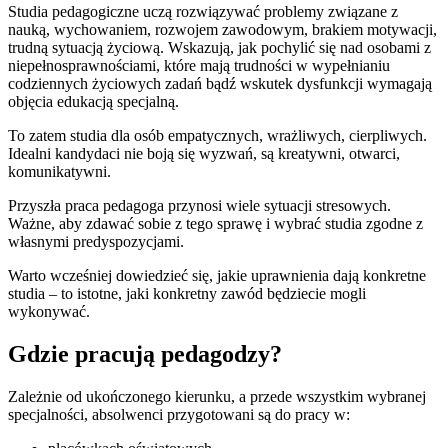
Studia pedagogiczne uczą rozwiązywać problemy związane z
nauką, wychowaniem, rozwojem zawodowym, brakiem motywacji,
trudną sytuacją życiową. Wskazują, jak pochylić się nad osobami z
niepełnosprawnościami, które mają trudności w wypełnianiu
codziennych życiowych zadań bądź wskutek dysfunkcji wymagają
objęcia edukacją specjalną.
To zatem studia dla osób empatycznych, wrażliwych, cierpliwych.
Idealni kandydaci nie boją się wyzwań, są kreatywni, otwarci,
komunikatywni.
Przyszła praca pedagoga przynosi wiele sytuacji stresowych.
Ważne, aby zdawać sobie z tego sprawę i wybrać studia zgodne z
własnymi predyspozycjami.
Warto wcześniej dowiedzieć się, jakie uprawnienia dają konkretne
studia – to istotne, jaki konkretny zawód będziecie mogli
wykonywać.
Gdzie pracują pedagodzy?
Zależnie od ukończonego kierunku, a przede wszystkim wybranej
specjalności, absolwenci przygotowani są do pracy w: