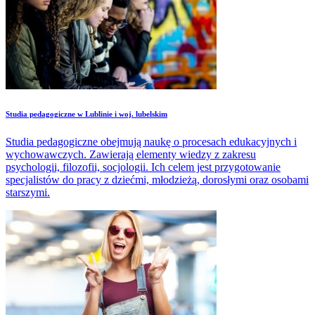
Studia pedagogiczne w Lublinie i woj. lubelskim
Studia pedagogiczne obejmują naukę o procesach edukacyjnych i
wychowawczych. Zawierają elementy wiedzy z zakresu
psychologii, filozofii, socjologii. Ich celem jest przygotowanie
specjalistów do pracy z dziećmi, młodzieżą, dorosłymi oraz osobami
starszymi.