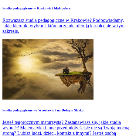
Studia pedagogiczne w Krakowie i Małopolsce
Rozważasz studia pedagogiczne w Krakowie? Podpowiadamy,
jakie kierunki wybrać i które uczelnie oferują kształcenie w tym
zakresie.
Studia pedagogiczne we Wrocławiu i na Dolnym Śląsku
Jesteś tegorocznym maturzystą? Zastanawiasz się, jakie studia
wybrać? Matematyka i inne przedmioty ścisłe nie są Twoją mocną
stroną? Lubisz ludzi, dzieci, kontakt z innymi? Jesteś osobą