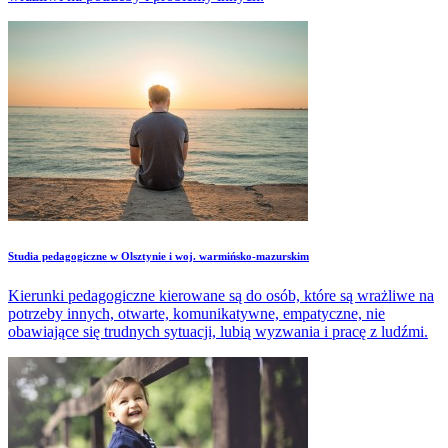
Studia pedagogiczne w Olsztynie i woj. warmińsko-mazurskim
Kierunki pedagogiczne kierowane są do osób, które są wrażliwe na
potrzeby innych, otwarte, komunikatywne, empatyczne, nie
obawiające się trudnych sytuacji, lubią wyzwania i pracę z ludźmi.