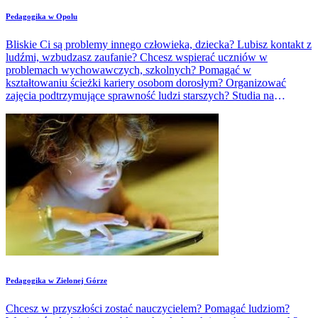
Pedagogika w Opolu
Bliskie Ci są problemy innego człowieka, dziecka? Lubisz kontakt z
ludźmi, wzbudzasz zaufanie? Chcesz wspierać uczniów w
problemach wychowawczych, szkolnych? Pomagać w
kształtowaniu ścieżki kariery osobom dorosłym? Organizować
zajęcia podtrzymujące sprawność ludzi starszych? Studia na
pedagogice przygotują do pracy w tych obszarach.
Pedagogika w Zielonej Górze
Chcesz w przyszłości zostać nauczycielem? Pomagać ludziom?