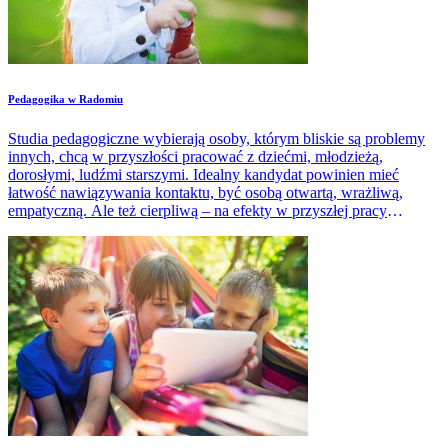
Pedagogika w Radomiu
Studia pedagogiczne wybierają osoby, którym bliskie są problemy
innych, chcą w przyszłości pracować z dziećmi, młodzieżą,
dorosłymi, ludźmi starszymi. Idealny kandydat powinien mieć
łatwość nawiązywania kontaktu, być osobą otwartą, wrażliwą,
empatyczną. Ale też cierpliwą – na efekty w przyszłej pracy
zawodowej niekiedy trzeba będzie dłużej poczekać.