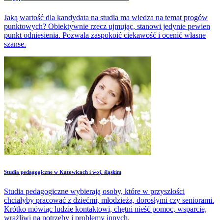
Jaką wartość dla kandydata na studia ma wiedza na temat progów
punktowych? Obiektywnie rzecz ujmując, stanowi jedynie pewien
punkt odniesienia. Pozwala zaspokoić ciekawość i ocenić własne
szanse.
Studia pedagogiczne w Katowicach i woj. śląskim
Studia pedagogiczne wybierają osoby, które w przyszłości
chciałyby pracować z dziećmi, młodzieżą, dorosłymi czy seniorami.
Krótko mówiąc ludzie kontaktowi, chętni nieść pomoc, wsparcie,
wrażliwi na potrzeby i problemy innych.