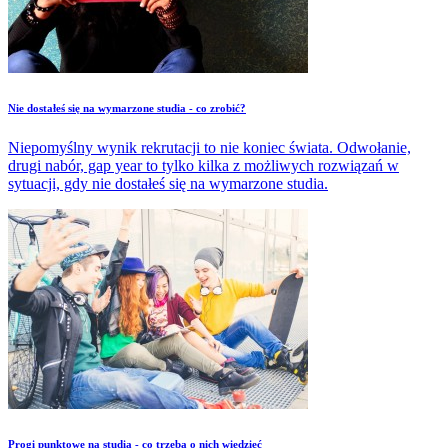
Nie dostałeś się na wymarzone studia - co zrobić?
Niepomyślny wynik rekrutacji to nie koniec świata. Odwołanie,
drugi nabór, gap year to tylko kilka z możliwych rozwiązań w
sytuacji, gdy nie dostałeś się na wymarzone studia.
​Progi punktowe na studia - co trzeba o nich wiedzieć