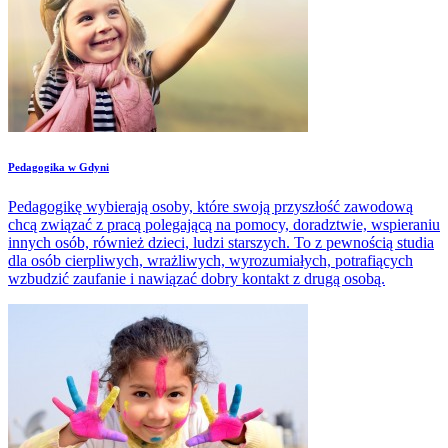
​Pedagogika w Gdyni
Pedagogikę wybierają osoby, które swoją przyszłość zawodową
chcą związać z pracą polegającą na pomocy, doradztwie, wspieraniu
innych osób, również dzieci, ludzi starszych. To z pewnością studia
dla osób cierpliwych, wrażliwych, wyrozumiałych, potrafiących
wzbudzić zaufanie i nawiązać dobry kontakt z drugą osobą.