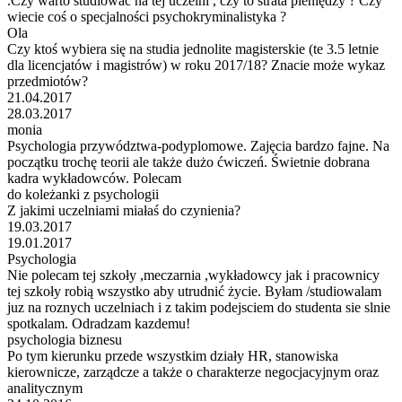
.Czy warto studiować na tej uczelni , czy to strata pieniędzy ? Czy
wiecie coś o specjalności psychokryminalistyka ?
Ola
Czy ktoś wybiera się na studia jednolite magisterskie (te 3.5 letnie
dla licencjatów i magistrów) w roku 2017/18? Znacie może wykaz
przedmiotów?
21.04.2017
28.03.2017
monia
Psychologia przywództwa-podyplomowe. Zajęcia bardzo fajne. Na
początku trochę teorii ale także dużo ćwiczeń. Świetnie dobrana
kadra wykładowców. Polecam
do koleżanki z psychologii
Z jakimi uczelniami miałaś do czynienia?
19.03.2017
19.01.2017
Psychologia
Nie polecam tej szkoły ,meczarnia ,wykładowcy jak i pracownicy
tej szkoły robią wszystko aby utrudnić życie. Byłam /studiowalam
juz na roznych uczelniach i z takim podejsciem do studenta sie slnie
spotkalam. Odradzam kazdemu!
psychologia biznesu
Po tym kierunku przede wszystkim działy HR, stanowiska
kierownicze, zarządcze a także o charakterze negocjacyjnym oraz
analitycznym