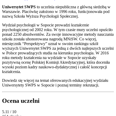
Uniwersytet SWPS
to uczelnia niepubliczna z główną siedzibą w
Warszawie. Placówkę założono w 1996 roku, funkcjonowała pod
nazwą Szkoła Wyższa Psychologii Społecznej.
Wydział psychologii w Sopocie prowadzi kształcenie
psychologicznej od 2002 roku. W tym czasie mury uczelni opuściło
ponad 2250 absolwentów. Za swoje innowacyjne metody nauczania
szkoła została uhonorowana nagrodą MNiSW. Co więcej,
miesięcznik “Perspektywy” uznał w swoim rankingu szkół
wyższych Uniwersytet SWPS za jedną z dwóch najlepszych uczelni
w Polsce prowadzących studia na kierunku psychologia. W 2016
roku metody kształcenia na wydziale w Sopocie uzyskały
pozytywną ocenę Polskiej Komisji Akredytacyjnej, która doceniła
wysoki poziom kadry naukowo-dydaktycznej i całość koncepcji
kształcenia.
Dowiedz się więcej na temat oferowanych edukacyjnej wydziału
Uniwersytety SWPS w Sopocie i poznaj terminy rekrutacji.
Ocena uczelni
5.11
/ 10