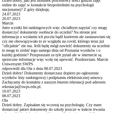
Dzień dobry, jaki jest stosunek procentowy ilości godzin zajęć
online do zajęć w kontakcie bezpośrednim na psychologii
stacjonarnej? Z góry dziękuję.
24.07.2023
20.07.2023
Marcin
Jutro wyniki list rankingowych więc chciałbym zapytać czy mogę
dostarczyć dokumenty osobiscie do uczelni? Na stronie jest
informacja o wysłaniu ich poczta bądź kurierem ale zastanawiam się
czy nie obowiązywało to ze względu na covid, którego teraz już
"oficjalnie" nie ma. Jeśli będę mógł zawieźć dokumenty na uczelnie
to mogę to zrobić tego samego dnia od Poznania wyników i o
każdej godzinie? Przepraszam za tyle pytań ale w internecie są
sprzeczne informacje więc wolę się upewnić. Pozdrawiam. Marcin
Uniwersytet SWPS
odpowiedź dla Ola z dnia 08.07.2023
Dzień dobry! Dokumenty dostarczasz dopiero po ogłoszeniu
wyników listy rankingowej i podpisaniu elektronicznej umowy.
Zachęcamy do kontaktu z naszym biurem rekrutacji pod adresem
rekrutacja@swps.edu.pl.
10.07.2023
08.07.2023
Ola
Dzień dobry. Zapisałam się wczoraj na psychologię. Czy mam
dostarczać jakieś dokumenty do szkoły jeszcze w trakcie trwania