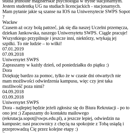
studia jednolite magisterskie psychologia w trybie stacjonarnym.
Jestem studentką UG na studiach licencjackich - stacjonarnych.
Mam pytanie jakie są szanse na IOS na Uniwersytecie SWPS Sopot
?
Wacław
Czasem aż oczy bolą patrzeć, jak się dla naszej Uczelni przemęcza,
dziekan Jankowska, naszego Uniwersytetu SWPS. Ciągle pracuje!
Wszystkiego przypilnuje i jeszcze inni, niektórzy, wtykają jej
szpilki. To nie ludzie – to wilki!
07.01.2019
07.09.2018
Uniwersytet SWPS
Zapraszamy w każdy dzień, od poniedziałku do piątku :)
Dora
Dziękuję bardzo za pomoc, tylko że w czasie dni otwartych nie
mam możliwości odwiedzenia kampusu, więc czy jest taka
możliwość poza nimi?
04.09.2018
03.09.2018
Uniwersytet SWPS
Dora - najlepiej będzie jeżeli zgłosisz się do Biura Rekrutacji - po to
ono jest ;) Zapaszamy do kontaktu mailowego
(rekrutacja.sopot@swps.edu.pl), a jeszcze lepiej, odwiedzin na
kampusie; nasi pracownicy z chęcią na spokojnie z Tobą usiądą i
przeprowadzą Cię przez kolejne etapy :)