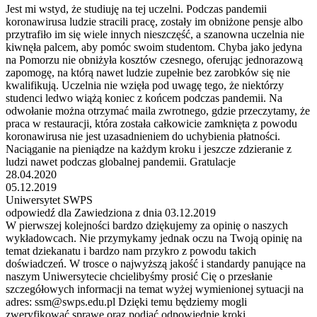
Jest mi wstyd, że studiuję na tej uczelni. Podczas pandemii
koronawirusa ludzie stracili pracę, zostały im obniżone pensje albo
przytrafiło im się wiele innych nieszczęść, a szanowna uczelnia nie
kiwnęła palcem, aby pomóc swoim studentom. Chyba jako jedyna
na Pomorzu nie obniżyła kosztów czesnego, oferując jednorazową
zapomogę, na którą nawet ludzie zupełnie bez zarobków się nie
kwalifikują. Uczelnia nie wzięła pod uwagę tego, że niektórzy
studenci ledwo wiążą koniec z końcem podczas pandemii. Na
odwołanie można otrzymać maila zwrotnego, gdzie przeczytamy, że
praca w restauracji, która została całkowicie zamknięta z powodu
koronawirusa nie jest uzasadnieniem do uchybienia płatności.
Naciąganie na pieniądze na każdym kroku i jeszcze zdzieranie z
ludzi nawet podczas globalnej pandemii. Gratulacje
28.04.2020
05.12.2019
Uniwersytet SWPS
odpowiedź dla Zawiedziona z dnia 03.12.2019
W pierwszej kolejności bardzo dziękujemy za opinię o naszych
wykładowcach. Nie przymykamy jednak oczu na Twoją opinię na
temat dziekanatu i bardzo nam przykro z powodu takich
doświadczeń. W trosce o najwyższą jakość i standardy panujące na
naszym Uniwersytecie chcielibyśmy prosić Cię o przesłanie
szczegółowych informacji na temat wyżej wymienionej sytuacji na
adres: ssm@swps.edu.pl Dzięki temu będziemy mogli
zweryfikować sprawę oraz podjąć odpowiednie kroki.