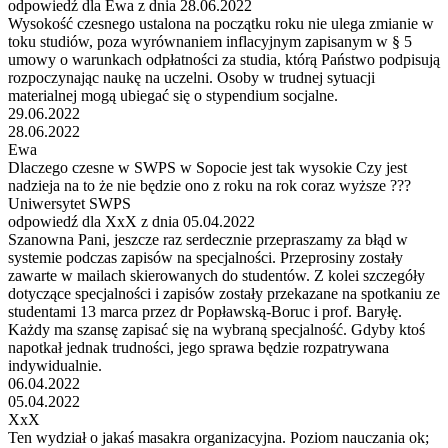
odpowiedź dla Ewa z dnia 28.06.2022
Wysokość czesnego ustalona na początku roku nie ulega zmianie w
toku studiów, poza wyrównaniem inflacyjnym zapisanym w § 5
umowy o warunkach odpłatności za studia, którą Państwo podpisują
rozpoczynając naukę na uczelni. Osoby w trudnej sytuacji
materialnej mogą ubiegać się o stypendium socjalne.
29.06.2022
28.06.2022
Ewa
Dlaczego czesne w SWPS w Sopocie jest tak wysokie Czy jest
nadzieja na to że nie będzie ono z roku na rok coraz wyższe ???
Uniwersytet SWPS
odpowiedź dla XxX z dnia 05.04.2022
Szanowna Pani, jeszcze raz serdecznie przepraszamy za błąd w
systemie podczas zapisów na specjalności. Przeprosiny zostały
zawarte w mailach skierowanych do studentów. Z kolei szczegóły
dotyczące specjalności i zapisów zostały przekazane na spotkaniu ze
studentami 13 marca przez dr Popławską-Boruc i prof. Baryłę.
Każdy ma szansę zapisać się na wybraną specjalność. Gdyby ktoś
napotkał jednak trudności, jego sprawa będzie rozpatrywana
indywidualnie.
06.04.2022
05.04.2022
XxX
Ten wydział o jakaś masakra organizacyjna. Poziom nauczania ok;