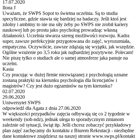
17.07.2020
Ilona J
Uważam, że SWPS Sopot to świetna uczelnia. Są to studia
specyficzne, gdzie stawia się bardziej na badaczy. Jeśli ktoś jest
zdolny i ambitny to nie ma siły żeby po SWPS nie zrobił kariery
naukowej lub po prostu jako psycholog prowadząc własną
działaności. Uczelnia stwarza szereg możliwości rozwoju. Kadra
super, zawsze perfekcyjnie przygotowana do zajęć, wyrozumiała,
empatyczna. Oczywiście, zawsze zdążają się wyjątki, jak wszędzie.
Ogólne wrażenie po 3,5 roku jak najbardziej pozytywne. Polecam!
Nie piszę tylko o studiach ale o samej atmosferze jaka panuje na
uczelni.
Kasia
Czy pracując w dużej firmie niezwiązanej z psychologią uznane
zostaną praktyki na kierunku psychologia dla licencjatów i
magistrów? Czy jest dużo egzaminów na tym kierunku?
02.07.2020
29.06.2020
Uniwersytet SWPS
odpowiedź dla Agata z dnia 27.06.2020
W większości przypadków zajęcia odbywają się co 2 tygodnie w
weekendy (sob-ndz), jednak ulega to sporadycznym zmianom
zależnie od sytuacji, świąt itp. Jeśli chcesz zobaczyć przykładowy
plan zajęć zachęcamy do kontaktu z Biurem Rekrutacji - niezbędne
dane kontaktowe znajdziesz na naszej stronie www.swps.pl/kontakt