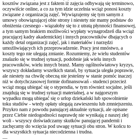
kosztów związana jest z faktem iż zajęcia odbywają się terminowo,
oczywiście online, a co za tym idzie uczelnia wciąż ponosi koszty
związane z organizacją zajęć. Wywiązujemy się tym samym z
umowy obowiązującej obie strony i niestety nie mamy podstaw do
obniżenia czesnego - wiązałoby się to z utratą płynności finansowej,
a tym samym brakiem możliwości wypłaty wynagrodzeń dla wciąż
pracującej kadry akademickiej i innych pracowników dbających o
każdy detal organizacji zajęć, jak i materiałów i narzędzi
umożliwiających ich przeprowadzenie. Pracy jest mnóstwo, a
koszty tego nie ulegają zmianie. Rozumiemy, że wielu studentów
znalazło się w trudnej sytuacji, podobnie jak wielu innych
pracowników, wielu innych branż. Mamy ogólnoświatowy kryzys,
wszyscy dokładamy wszelkich starań, by sytuacja uległa poprawie,
ale niestety na chwilę obecną nie jesteśmy w stanie pomóc inaczej
niż w dotychczasowej formie dofinansowań - studenci przecież
wciąż mogą ubiegać się o stypendia, w tym również socjalne, jeśli
znajdują się w trudnej sytuacji materialnej, a w najgorszym
wypadku mogą ubiegać się o urlop dziekański lub spowolnienie
toku studiów - wtedy opłaty ulegają zawieszeniu lub zmniejszeniu.
Przykro nam z powodu panującej aktualnie sytuacji, ale opisane
przez Ciebie niedogodności naprawdę nie wynikają z naszej złej
woli - wszyscy doświadczamy skutków panującej pandemii i
zachęcamy do wzięcia pod uwagę sytuacji obu stron. W końcu to
dla wszystkich sytuacja niecodzienna i trudna.
....