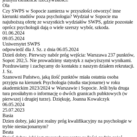
Ola
Czy SWPS w Sopocie zamierza w przyszłości otworzyć inne
kierunki studiów poza psychologia? Wydział w Sopocie ma
najuboższą ofertę ze wszystkich wydziałów SWPS, gdzie pozostałe
oprócz psychologii dają o wiele szerszy wybór, szkoda.
01.06.2024
09.05.2024
Uniwersytet SWPS
odpowiedź dla J. Sz. z dnia 06.05.2024
Dzień dobry. Pierwszy nabór próg wejścia: Warszawa 237 punktów,
Sopot: 202,5. Nie prowadzimy statystyk z najwyższymi wynikami.
Pozdrawiamy i zachęcamy do kontaktu z naszym działem rekrutacji.
J. Sz.
Szanowni Państwo, jaką ilość punktów miała ostatnia osoba
przyjęta na kierunek Psychologia (studia stacjonarne) w roku
akademickim 2023/2024 w Warszawie i Sopocie. Jeśli była druga
tura prosiłabym o informację o dwóch granicach pubktowych (w
pierwszej i drugiej turze). Dziękuję, Joanna Kowalczyk
06.05.2024
25.07.2023
Basia
Dzien dobry, jaki jest realny próg kwalifikacyjny na psychologie w
trybie niestacjonarnym?
Beata