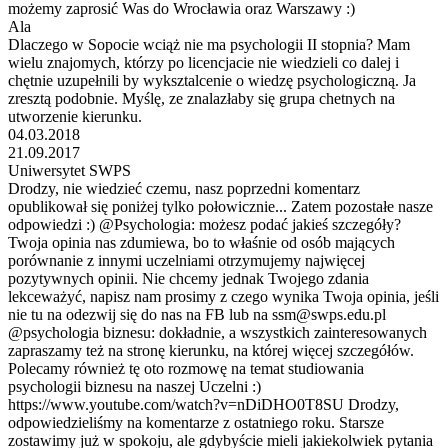
możemy zaprosić Was do Wrocławia oraz Warszawy :)
Ala
Dlaczego w Sopocie wciąż nie ma psychologii II stopnia? Mam
wielu znajomych, którzy po licencjacie nie wiedzieli co dalej i
chętnie uzupełnili by wyksztalcenie o wiedzę psychologiczną. Ja
zresztą podobnie. Myślę, ze znalazłaby się grupa chetnych na
utworzenie kierunku.
04.03.2018
21.09.2017
Uniwersytet SWPS
Drodzy, nie wiedzieć czemu, nasz poprzedni komentarz
opublikował się poniżej tylko połowicznie... Zatem pozostałe nasze
odpowiedzi :) @Psychologia: możesz podać jakieś szczegóły?
Twoja opinia nas zdumiewa, bo to właśnie od osób mających
porównanie z innymi uczelniami otrzymujemy najwięcej
pozytywnych opinii. Nie chcemy jednak Twojego zdania
lekceważyć, napisz nam prosimy z czego wynika Twoja opinia, jeśli
nie tu na odezwij się do nas na FB lub na ssm@swps.edu.pl
@psychologia biznesu: dokładnie, a wszystkich zainteresowanych
zapraszamy też na stronę kierunku, na której więcej szczegółów.
Polecamy również tę oto rozmowę na temat studiowania
psychologii biznesu na naszej Uczelni :)
https://www.youtube.com/watch?v=nDiDHO0T8SU Drodzy,
odpowiedzieliśmy na komentarze z ostatniego roku. Starsze
zostawimy już w spokoju, ale gdybyście mieli jakiekolwiek pytania