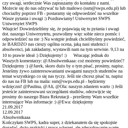
czy uwagi, serdecznie Was zapraszamy do kontaktu z nami.
Możecie się do nas odzywać tu lub mailowo (ssm@swps.edu.pl) lub
chociażby poprzez FB - postaramy się odpwoedzieć na wszelkie
Wasze pytania i uwagi :) Pozdrawiamy! Uniwersytet SWPS
Uniwersytet SWPS
Witajcie! Dowiedzieliśmy się, że pojawiają się tu pytania i uwagi
dot. naszego Uniwersytetu, pozwolimy więc sobie nieco pomóc i
odpowiedzieć na nie :) Na wstępie jednak chcielibyśmy powiedzieć,
że BARDZO nas cieszy ogólna ocena, jaką nasi studenci i
absolwenci, jak zakładamy, wystawili nam na tym serwisie. 9,13 na
10 to prawie ideał :) Dziękujemy! :) Wracając jednak do
Waszych komentarzy: @Absolwentkaaa: coż możemy powiedzieć?
Dziękujemy :) @Jarek, skoro dużo by o tym pisać, prosimy, napisz.
Jesteśmy żywo zainteresowaniami uwagami naszych studentów na
temat wszystkiego co się nas tyczy. Jeśli nie chcesz pisać tu, napisz
do nas na FB lub na maila: ssm@swps.edu.pl - będziemy
wdzięczni! @Paulina, @Ali, @Ola: naszym zdaniem warto :) Jeśli
jesteście zainteresowani szczegółami studiów, odezwijcie się
prosimy do naszego Biura Rekrutacji - prześlemy Wam wszelkie
interesujące Was informacje :) @Ewa: dziękujemy
21.09.2017
12.09.2017
Absolwentkaaa
Kończyłam SWPS, kadra super, z dziekanatem da się spokojnie
dogadać, dużo praktyki i pracy własnej, ale zdecydowanie warte