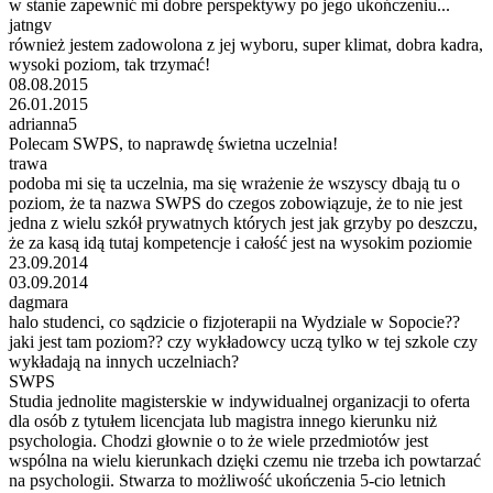
w stanie zapewnić mi dobre perspektywy po jego ukończeniu...
jatngv
również jestem zadowolona z jej wyboru, super klimat, dobra kadra,
wysoki poziom, tak trzymać!
08.08.2015
26.01.2015
adrianna5
Polecam SWPS, to naprawdę świetna uczelnia!
trawa
podoba mi się ta uczelnia, ma się wrażenie że wszyscy dbają tu o
poziom, że ta nazwa SWPS do czegos zobowiązuje, że to nie jest
jedna z wielu szkół prywatnych których jest jak grzyby po deszczu,
że za kasą idą tutaj kompetencje i całość jest na wysokim poziomie
23.09.2014
03.09.2014
dagmara
halo studenci, co sądzicie o fizjoterapii na Wydziale w Sopocie??
jaki jest tam poziom?? czy wykładowcy uczą tylko w tej szkole czy
wykładają na innych uczelniach?
SWPS
Studia jednolite magisterskie w indywidualnej organizacji to oferta
dla osób z tytułem licencjata lub magistra innego kierunku niż
psychologia. Chodzi głownie o to że wiele przedmiotów jest
wspólna na wielu kierunkach dzięki czemu nie trzeba ich powtarzać
na psychologii. Stwarza to możliwość ukończenia 5-cio letnich