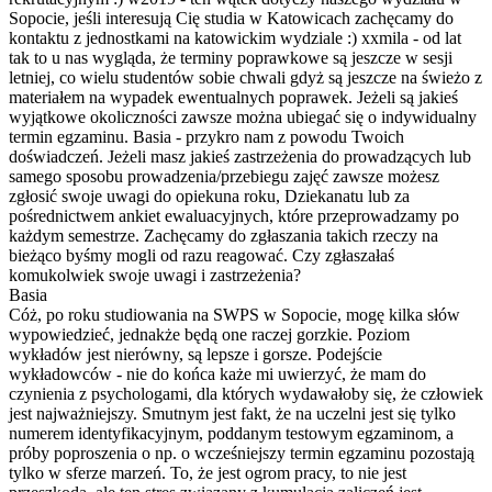
Sopocie, jeśli interesują Cię studia w Katowicach zachęcamy do
kontaktu z jednostkami na katowickim wydziale :) xxmila - od lat
tak to u nas wygląda, że terminy poprawkowe są jeszcze w sesji
letniej, co wielu studentów sobie chwali gdyż są jeszcze na świeżo z
materiałem na wypadek ewentualnych poprawek. Jeżeli są jakieś
wyjątkowe okoliczności zawsze można ubiegać się o indywidualny
termin egzaminu. Basia - przykro nam z powodu Twoich
doświadczeń. Jeżeli masz jakieś zastrzeżenia do prowadzących lub
samego sposobu prowadzenia/przebiegu zajęć zawsze możesz
zgłosić swoje uwagi do opiekuna roku, Dziekanatu lub za
pośrednictwem ankiet ewaluacyjnych, które przeprowadzamy po
każdym semestrze. Zachęcamy do zgłaszania takich rzeczy na
bieżąco byśmy mogli od razu reagować. Czy zgłaszałaś
komukolwiek swoje uwagi i zastrzeżenia?
Basia
Cóż, po roku studiowania na SWPS w Sopocie, mogę kilka słów
wypowiedzieć, jednakże będą one raczej gorzkie. Poziom
wykładów jest nierówny, są lepsze i gorsze. Podejście
wykładowców - nie do końca każe mi uwierzyć, że mam do
czynienia z psychologami, dla których wydawałoby się, że człowiek
jest najważniejszy. Smutnym jest fakt, że na uczelni jest się tylko
numerem identyfikacyjnym, poddanym testowym egzaminom, a
próby poproszenia o np. o wcześniejszy termin egzaminu pozostają
tylko w sferze marzeń. To, że jest ogrom pracy, to nie jest