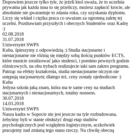
Dopowiem jeszcze tylko tyle, że jeżeli ktoś uważa, że to uczelnia
prywatna jak każda inna to się przeliczy, możesz zapłacić krocie, ale
absolutnie nie gwarantuje to zdania roku, czy uzyskania dyplomu.
Liczy się wkład i ciężka praca co uważam za ogromną zaletę tej
uczelni. Pozdrawiam przyszłych i obecnych Studentów oraz Kadrę
:)
02.08.2018
31.07.2018
Uniwersytet SWPS
Kuba, śpieszymy z odpowiedzią :) Studia stacjonarne i
niestacjonarne nie różnią się między sobą ilością punktów ECTS,
które musicie zrealizować jako studenci, i pomimo pewnych godzin
różnicowych, na obu trybach realizujecie taki sam zakres programu.
Patrząc na efekty kształcenia, studia niestacjonarne niczym nie
ustępują stacjonarnym; dlatego też, ceny zostały ujednolicone :)
Kuba
Jedyna szkoła jaką znam, która ma te same ceny na studiach
stacjonarnych i niestacjonarnych, totalny nonsens.
30.07.2018
14.03.2018
Uniwersytet SWPS
Nasza kadra w Sopocie nie jest jeszcze na tyle rozbudowana,
żebyśmy byli w stanie obsłużyć drugi etap studiów
psychologicznych pod względem logistycznym, aczkolwiek
pracujemy nad zmianą tego stanu rzeczy. Na chwilę obecną