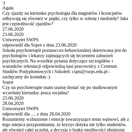
:)
Agata
Czy zjazdy na kierunku psychologia dla magistrów i licencjatów
odbywają się również w piątki, czy tylko w sobotę i niedzielę? Jaka
jest częstotliwość zjazdów?
27.06.2020
23.06.2020
Uniwersytet SWPS
odpowiedź dla Sopot z dnia 23.06.2020
Szkoła psychoterapii poznawczo-behawioralnej skierowana jest do
psychologów i lekarzy zajmujących się leczeniem zaburzeń
psychicznych. Na wszelkie pytania dotyczące szczegółów i
warunków rekrutacji odpowiedzą nasi pracownicy z Centrum
Studiów Podyplomowych i Szkoleń: cspis@swps.edu.pl -
zachęcamy do kontaktu :)
Sopot
Czy na psychoterapie mam szansę dostać się po studiowanym
wcześniej kierunku: praca socjalna?
23.06.2020
28.04.2020
Uniwersytet SWPS
odpowiedź dla .... z dnia 28.04.2020
Rozumiemy wzburzenie i emocje towarzyszące temu wpisowi, ale z
tego miejsca przypominamy, że kryzys dotyka nie tylko studentów,
ale również całej uczelni, a decyzja o braku możliwości obniżenia