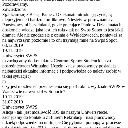
Pozdrawiamy.
Zawiedziona
Zgadzam się z Basią. Panie z Dziekanatu utrudniają zycie, są
nieprzyjemne i bardzo konfliktowe. Niestety w porównaniu z
Państwowymi Uczelniami, gdzie pracujące Panie w Dziakanatach,
doskonale wiedzą jaka jest ich rola - tak na Swps Sopot to jest jakiś
dramat. Ale nie zgodzę się z opinią o Wykładowcach, ponieważ są
na najwyższym poziomie i to oni trzymają mnie na Swps Sopot.
03.12.2019
19.11.2019
Uniwersytet SWPS
m zachęcamy do kontaktu z Centrum Spraw Studenckich za
pośrednictwem Wirtualnej Uczelni - nasi pracownicy posiadają
najbardziej aktualne informacje i podpowiedzą co należy zrobić w
takiej sytuacji :)
m
Czy jest możliwość przeniesienia się po 3 roku z wydziału SWPS w
Warszawie na wydział w Sopocie?
19.11.2019
31.07.2019
Uniwersytet SWPS
Alicja - tak, jest możliwość IOS na naszym Uniwersytecie,
zachęcamy do kontaktu z Biurem Rekrutacji - nasi pracownicy
udzielą odpowiedzi na nurtujące Cię pytania i pomogą w procesie
rekrutacyjnym :) w2019 - ten wątek dotyczy naszego wydziału w