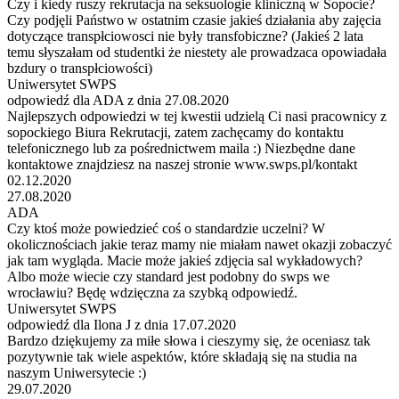
Czy i kiedy ruszy rekrutacja na seksuologie kliniczną w Sopocie?
Czy podjęli Państwo w ostatnim czasie jakieś działania aby zajęcia
dotyczące transpłciowosci nie były transfobiczne? (Jakieś 2 lata
temu słyszałam od studentki że niestety ale prowadzaca opowiadała
bzdury o transpłciowości)
Uniwersytet SWPS
odpowiedź dla ADA z dnia 27.08.2020
Najlepszych odpowiedzi w tej kwestii udzielą Ci nasi pracownicy z
sopockiego Biura Rekrutacji, zatem zachęcamy do kontaktu
telefonicznego lub za pośrednictwem maila :) Niezbędne dane
kontaktowe znajdziesz na naszej stronie www.swps.pl/kontakt
02.12.2020
27.08.2020
ADA
Czy ktoś może powiedzieć coś o standardzie uczelni? W
okolicznościach jakie teraz mamy nie miałam nawet okazji zobaczyć
jak tam wygląda. Macie może jakieś zdjęcia sal wykładowych?
Albo może wiecie czy standard jest podobny do swps we
wrocławiu? Będę wdzięczna za szybką odpowiedź.
Uniwersytet SWPS
odpowiedź dla Ilona J z dnia 17.07.2020
Bardzo dziękujemy za miłe słowa i cieszymy się, że oceniasz tak
pozytywnie tak wiele aspektów, które składają się na studia na
naszym Uniwersytecie :)
29.07.2020