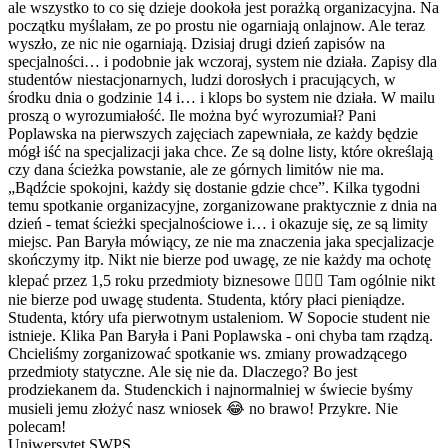
ale wszystko to co się dzieje dookoła jest porażką organizacyjna. Na
początku myślałam, ze po prostu nie ogarniają onlajnow. Ale teraz
wyszło, ze nic nie ogarniają. Dzisiaj drugi dzień zapisów na
specjalności… i podobnie jak wczoraj, system nie działa. Zapisy dla
studentów niestacjonarnych, ludzi dorosłych i pracujących, w
środku dnia o godzinie 14 i… i klops bo system nie działa. W mailu
proszą o wyrozumiałość. Ile można być wyrozumiał? Pani
Poplawska na pierwszych zajęciach zapewniała, ze każdy będzie
mógł iść na specjalizacji jaka chce. Ze są dolne listy, które określają
czy dana ścieżka powstanie, ale ze górnych limitów nie ma.
„Bądźcie spokojni, każdy się dostanie gdzie chce”. Kilka tygodni
temu spotkanie organizacyjne, zorganizowane praktycznie z dnia na
dzień - temat ścieżki specjalnościowe i… i okazuje się, ze są limity
miejsc. Pan Baryła mówiący, ze nie ma znaczenia jaka specjalizacje
skończymy itp. Nikt nie bierze pod uwagę, ze nie każdy ma ochotę
klepać przez 1,5 roku przedmioty biznesowe 🤦🏻‍♀️ Tam ogólnie nikt
nie bierze pod uwagę studenta. Studenta, który płaci pieniądze.
Studenta, który ufa pierwotnym ustaleniom. W Sopocie student nie
istnieje. Klika Pan Baryła i Pani Poplawska - oni chyba tam rządzą.
Chcieliśmy zorganizować spotkanie ws. zmiany prowadzącego
przedmioty statyczne. Ale się nie da. Dlaczego? Bo jest
prodziekanem da. Studenckich i najnormalniej w świecie byśmy
musieli jemu złożyć nasz wniosek 😂 no brawo! Przykre. Nie
polecam!
Uniwersytet SWPS