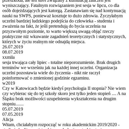
przeszkoda, ale ten stres związany z kumulacją zaliczeń jest
wyniszczający. Fatalnym rozwiązaniem jest sesja w lipcu, co dla
osób dojeżdzających jest katorgą. Zastanawiam się nad kontynuacją
nauki na SWPS, ponieważ kosztuje to dużo zdrowia. Życzyłabym
uczelni bardziej ludzkiego podejścia do człowieka - studenta i
zważenia na fakt, że jeśli pretendują do bycia uczelnia na
przyzwoitym poziomie, to warto większą uwagą objąć rzeczy
praktyczne niż wkuwanie zagadnień teoretycznych i statystycznych,
których w życiu realnym nie odnajdą miejsca.
26.07.2019
08.07.2019
xxmila
sesja trwająca cały lipiec - totalne nieporozumienie. Brak drugich
terminów we wrześniu jak na każdej innej uczelni. Organizacja
uczelni pozostawia wiele do życzenia - nikt nie raczył
poinformować o zmienionej godzinie egzaminu.
w2019
Czy w Katowicach będzie kiedyś psychologia II stopnia? Nie wiem
czy wybierac się do tej szkoły skoro jest tylko jeden stopień .... A na
Śląsku brak możliwości uzupelnienia wykształcenia na drugim
stopniu.......
05.07.2019
07.05.2019
Alicja
Witam, chciałabym rozpocząć w roku akademickim 2019/2020 -