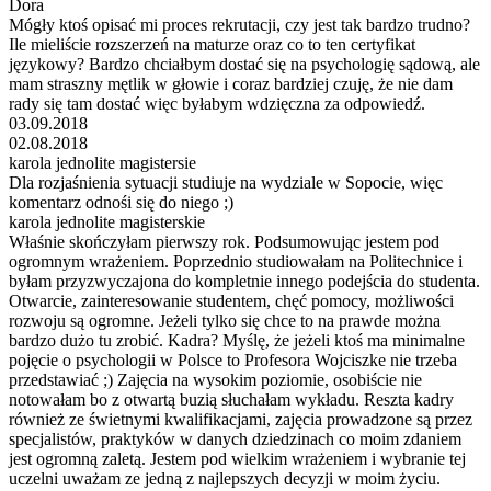
Dora
Mógły ktoś opisać mi proces rekrutacji, czy jest tak bardzo trudno?
Ile mieliście rozszerzeń na maturze oraz co to ten certyfikat
językowy? Bardzo chciałbym dostać się na psychologię sądową, ale
mam straszny mętlik w głowie i coraz bardziej czuję, że nie dam
rady się tam dostać więc byłabym wdzięczna za odpowiedź.
03.09.2018
02.08.2018
karola jednolite magistersie
Dla rozjaśnienia sytuacji studiuje na wydziale w Sopocie, więc
komentarz odnośi się do niego ;)
karola jednolite magisterskie
Właśnie skończyłam pierwszy rok. Podsumowując jestem pod
ogromnym wrażeniem. Poprzednio studiowałam na Politechnice i
byłam przyzwyczajona do kompletnie innego podejścia do studenta.
Otwarcie, zainteresowanie studentem, chęć pomocy, możliwości
rozwoju są ogromne. Jeżeli tylko się chce to na prawde można
bardzo dużo tu zrobić. Kadra? Myślę, że jeżeli ktoś ma minimalne
pojęcie o psychologii w Polsce to Profesora Wojciszke nie trzeba
przedstawiać ;) Zajęcia na wysokim poziomie, osobiście nie
notowałam bo z otwartą buzią słuchałam wykładu. Reszta kadry
również ze świetnymi kwalifikacjami, zajęcia prowadzone są przez
specjalistów, praktyków w danych dziedzinach co moim zdaniem
jest ogromną zaletą. Jestem pod wielkim wrażeniem i wybranie tej
uczelni uważam ze jedną z najlepszych decyzji w moim życiu.