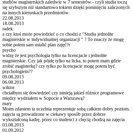
studiów magisterskich zaledwie w 7 semestrów - czyli studia toczą
się szybszym niż standartowo tokiem dzięki pominięciu zaliczonych
na innych kierunkach przedmiotów.
22.08.2013
18.08.2013
radek
a czy ktoś może powiedzieć o co chodzi z "Studia jednolite
magisterskie w indywidualnej organizacji " ? To znaczy że mogę
sobie potem sam ustalić plan zajęć?r
psycho
widzę że jest psychologia tylko na licencjacie i jednolite
magisterskie. Czy jak pójdę tylko na licka, to potem mam gdzie
zrobić magisterkę? czy tylko po licencjacie mogę potem być
psychologiem??
09.08.2013
06.08.2013
wiktor
chciałbym się dowiedzieć czy istnieją jakieś różnice programowe
między wydziałem w Sopocie a Warszawą?
mary
Moim zdaniem ta uczelnia reprezentuje sobą całkiem dobry poziom,
zajęcia są prowadzone w ciekawy sposób przez dobrze
wykształconą kadrę, przez co studenci z chęcią chodzą na zajęcia
03.08.2013
01.09.2012