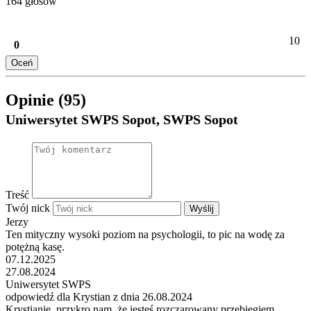
164 głosów
10
0
Oceń
Opinie (95)
Uniwersytet SWPS Sopot, SWPS Sopot
Treść
Twój nick
Wyślij
Jerzy
Ten mityczny wysoki poziom na psychologii, to pic na wodę za
potężną kasę.
07.12.2025
27.08.2024
Uniwersytet SWPS
odpowiedź dla Krystian z dnia 26.08.2024
Krystianie, przykro nam, że jesteś rozczarowany przebiegiem