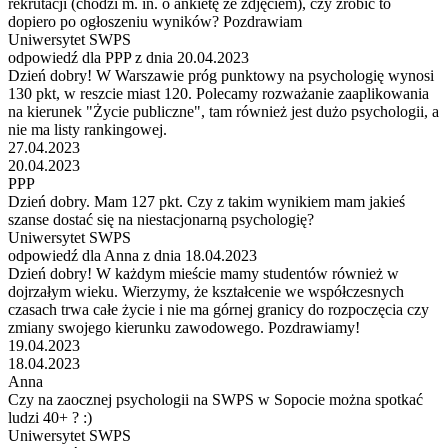
rekrutacji (chodzi m. in. o ankietę ze zdjęciem), czy zrobić to
dopiero po ogłoszeniu wyników? Pozdrawiam
Uniwersytet SWPS
odpowiedź dla PPP z dnia 20.04.2023
Dzień dobry! W Warszawie próg punktowy na psychologię wynosi
130 pkt, w reszcie miast 120. Polecamy rozważanie zaaplikowania
na kierunek "Życie publiczne", tam również jest dużo psychologii, a
nie ma listy rankingowej.
27.04.2023
20.04.2023
PPP
Dzień dobry. Mam 127 pkt. Czy z takim wynikiem mam jakieś
szanse dostać się na niestacjonarną psychologię?
Uniwersytet SWPS
odpowiedź dla Anna z dnia 18.04.2023
Dzień dobry! W każdym mieście mamy studentów również w
dojrzałym wieku. Wierzymy, że kształcenie we współczesnych
czasach trwa całe życie i nie ma górnej granicy do rozpoczęcia czy
zmiany swojego kierunku zawodowego. Pozdrawiamy!
19.04.2023
18.04.2023
Anna
Czy na zaocznej psychologii na SWPS w Sopocie można spotkać
ludzi 40+ ? :)
Uniwersytet SWPS