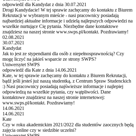
odpowiedź dla Kandydat z dnia 30.07.2021
Drogi Kandydacie! W tej sprawie zachęcamy do kontaktu z Biurem
Rekrutacji w wybranym mieście - nasi pracownicy posiadają
najbardziej aktualne informacje i udzielą najlepszych odpowiedzi na
wszelkie nurtujące Cię pytania. Niezbędne dane kontaktowe
znajdziesz na naszej stronie www.swps.pl/kontakt. Pozdrawiamy!
02.08.2021
30.07.2021
Kandydat
Jak to jest ze stypendiami dla osób z niepełnosprawnością? Czy
mogę liczyć na jakieś wsparcie ze strony SWPS?
Uniwersytet SWPS
odpowiedź dla Kate z dnia 14.06.2021
Kate, w tej sprawie zachęcamy do kontaktu z Biurem Rekrutacji,
bądź jeśli jesteś już naszą studentką, z Centrum Spraw Studenckich
:) Nasi pracownicy posiadają najświeższe informacje i najlepiej
odpowiedzą na wszelkie pytania, czy wątpliwości. Dane
kontaktowe znajdziesz na naszej stronie internetowej:
www.swps.pl/kontakt. Pozdrawiamy!
14.06.2021
14.06.2021
Kate
Czy w roku akademickim 2021/2022 dla studentów zaocznych będą
zajęcia online czy w siedzibie uczelni?
Uniwersytet SWPS