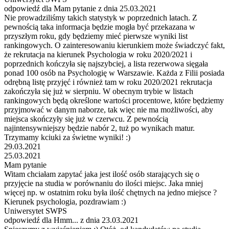
odpowiedź dla Mam pytanie z dnia 25.03.2021
Nie prowadziliśmy takich statystyk w poprzednich latach. Z
pewnością taka informacja będzie mogła być przekazana w
przyszłym roku, gdy będziemy mieć pierwsze wyniki list
rankingowych. O zainteresowaniu kierunkiem może świadczyć fakt,
że rekrutacja na kierunek Psychologia w roku 2020/2021 i
poprzednich kończyła się najszybciej, a lista rezerwowa sięgała
ponad 100 osób na Psychologię w Warszawie. Każda z Filii posiada
odrębną listę przyjęć i również tam w roku 2020/2021 rekrutacja
zakończyła się już w sierpniu. W obecnym trybie w listach
rankingowych będą określone wartości procentowe, które będziemy
przyjmować w danym naborze, tak więc nie ma możliwości, aby
miejsca skończyły się już w czerwcu. Z pewnością
najintensywniejszy będzie nabór 2, tuż po wynikach matur.
Trzymamy kciuki za świetne wyniki! :)
29.03.2021
25.03.2021
Mam pytanie
Witam chciałam zapytać jaka jest ilość osób starających się o
przyjęcie na studia w porównaniu do ilości miejsc. Jaka mniej
więcej np. w ostatnim roku była ilość chętnych na jedno miejsce ?
Kierunek psychologia, pozdrawiam :)
Uniwersytet SWPS
odpowiedź dla Hmm... z dnia 23.03.2021