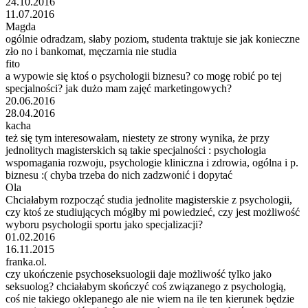
24.10.2016
11.07.2016
Magda
ogólnie odradzam, słaby poziom, studenta traktuje sie jak konieczne
zło no i bankomat, męczarnia nie studia
fito
a wypowie się ktoś o psychologii biznesu? co mogę robić po tej
specjalności? jak dużo mam zajęć marketingowych?
20.06.2016
28.04.2016
kacha
też się tym interesowałam, niestety ze strony wynika, że przy
jednolitych magisterskich są takie specjalności : psychologia
wspomagania rozwoju, psychologie kliniczna i zdrowia, ogólna i p.
biznesu :( chyba trzeba do nich zadzwonić i dopytać
Ola
Chciałabym rozpocząć studia jednolite magisterskie z psychologii,
czy ktoś ze studiujących mógłby mi powiedzieć, czy jest możliwość
wyboru psychologii sportu jako specjalizacji?
01.02.2016
16.11.2015
franka.ol.
czy ukończenie psychoseksuologii daje możliwość tylko jako
seksuolog? chciałabym skończyć coś związanego z psychologią,
coś nie takiego oklepanego ale nie wiem na ile ten kierunek będzie