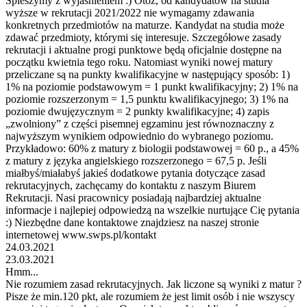
Spieszymy z wyjaśnieniem :) Otóż, od kandydatów na studia
wyższe w rekrutacji 2021/2022 nie wymagamy zdawania
konkretnych przedmiotów na maturze. Kandydat na studia może
zdawać przedmioty, którymi się interesuje. Szczegółowe zasady
rekrutacji i aktualne progi punktowe będą oficjalnie dostępne na
początku kwietnia tego roku. Natomiast wyniki nowej matury
przeliczane są na punkty kwalifikacyjne w następujący sposób: 1)
1% na poziomie podstawowym = 1 punkt kwalifikacyjny; 2) 1% na
poziomie rozszerzonym = 1,5 punktu kwalifikacyjnego; 3) 1% na
poziomie dwujęzycznym = 2 punkty kwalifikacyjne; 4) zapis
„zwolniony” z części pisemnej egzaminu jest równoznaczny z
najwyższym wynikiem odpowiednio do wybranego poziomu.
Przykładowo: 60% z matury z biologii podstawowej = 60 p., a 45%
z matury z języka angielskiego rozszerzonego = 67,5 p. Jeśli
miałbyś/miałabyś jakieś dodatkowe pytania dotyczące zasad
rekrutacyjnych, zachęcamy do kontaktu z naszym Biurem
Rekrutacji. Nasi pracownicy posiadają najbardziej aktualne
informacje i najlepiej odpowiedzą na wszelkie nurtujące Cię pytania
:) Niezbędne dane kontaktowe znajdziesz na naszej stronie
internetowej www.swps.pl/kontakt
24.03.2021
23.03.2021
Hmm...
Nie rozumiem zasad rekrutacyjnych. Jak liczone są wyniki z matur ?
Pisze że min.120 pkt, ale rozumiem że jest limit osób i nie wszyscy