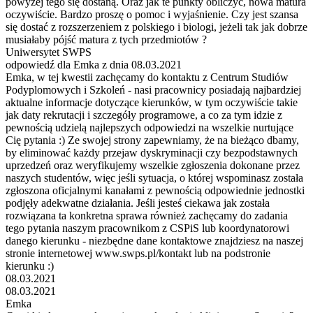
powyżej tego się dostaną. Oraz jak te punkty obliczyć, nowa matura
oczywiście. Bardzo proszę o pomoc i wyjaśnienie. Czy jest szansa
się dostać z rozszerzeniem z polskiego i biologi, jeżeli tak jak dobrze
musiałaby pójść matura z tych przedmiotów ?
Uniwersytet SWPS
odpowiedź dla Emka z dnia 08.03.2021
Emka, w tej kwestii zachęcamy do kontaktu z Centrum Studiów
Podyplomowych i Szkoleń - nasi pracownicy posiadają najbardziej
aktualne informacje dotyczące kierunków, w tym oczywiście takie
jak daty rekrutacji i szczegóły programowe, a co za tym idzie z
pewnością udzielą najlepszych odpowiedzi na wszelkie nurtujące
Cię pytania :) Ze swojej strony zapewniamy, że na bieżąco dbamy,
by eliminować każdy przejaw dyskryminacji czy bezpodstawnych
uprzedzeń oraz weryfikujemy wszelkie zgłoszenia dokonane przez
naszych studentów, więc jeśli sytuacja, o której wspominasz została
zgłoszona oficjalnymi kanałami z pewnością odpowiednie jednostki
podjęły adekwatne działania. Jeśli jesteś ciekawa jak została
rozwiązana ta konkretna sprawa również zachęcamy do zadania
tego pytania naszym pracownikom z CSPiS lub koordynatorowi
danego kierunku - niezbędne dane kontaktowe znajdziesz na naszej
stronie internetowej www.swps.pl/kontakt lub na podstronie
kierunku :)
08.03.2021
08.03.2021
Emka