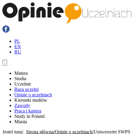
PL
EN
RU
Matura
Studia
Uczelnie
Baza uczelni
Opinie o uczelniach
Kierunki studiów
Zawody
Praca i kariera
Study in Poland
Miasta
Jesteś tutaj:
Strona główna
Opinie o uczelniach
Uniwersytet SWPS