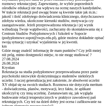
rozmowy rekrutacyjnej. Zapewniamy, że wybór poprzednich
ośrodków edukacji nie ma wpływu na ocenę naszych kandydatów.
W trakcie rekrutacji pod uwagę brane są kwestie takie jak m.in.:
jakość i ilość zdobytego doświadczenia klinicznego, dotychczasowo
zdobyta wiedza, ukończone kierunki studiów, motywacja czy
zaangażowanie. Jeżeli przeprowadzona rekrutacja i jej wynik
wzbudzają Twoje wątpliwości, zachęcamy do skontaktowania się z
Centrum Studiów Podyplomowych i Szkoleń w Sopocie
(podyplomowe.sopot@swps.edu.pl), gdzie możesz dokładnie opisać
swoją sytuację i uzyskać wyjaśnienia w jej kwestii.
km
Gdzie mogę znaleźć informację ile mam punktów? Czy jeśli mniej
niż próg, mimo dostępności miejsc, to nie mogę studiować ?
27.08.2024
26.08.2024
Krystian
Rekrutacja na studia podyplomowe przeprowadzana przez panie
psycholożki niezwykle dyskryminująca studentów niektórych
uczelni. I raczej generalizacją jest założenie, że absolwent uczelni
XY obijał się na swoich studiach. Rozmowa nie dotyczyła meritum
- doświadczenia, planów, motywacji, lecz faktu, że aplikant
ukończył tę czy inną uczelnię. Zastanawiam się, jak wygląda
budowanie relacji terapeutycznych w praktyce zawodowej pań
rekrutujących. Czy też na dzień dobry jest ocena i zafiksowanie na
jednym elemencie rzeczywistości?