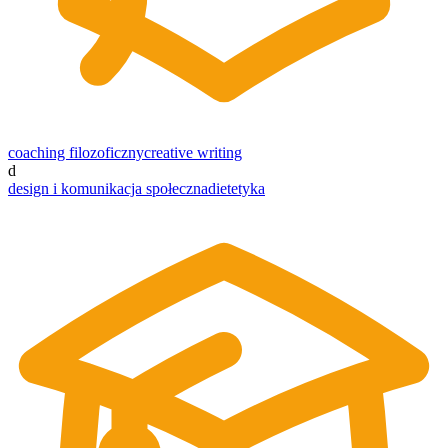
coaching filozoficzny
creative writing
d
design i komunikacja społeczna
dietetyka