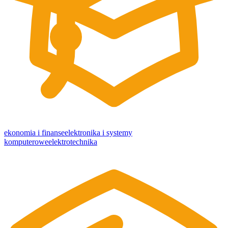
ekonomia i finanse
elektronika i systemy
komputerowe
elektrotechnika