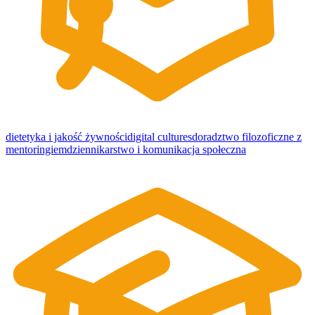
dietetyka i jakość żywności
digital cultures
doradztwo filozoficzne z
mentoringiem
dziennikarstwo i komunikacja społeczna