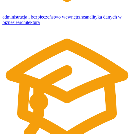
administracja i bezpieczeństwo wewnętrzne
analityka danych w
biznesie
architektura