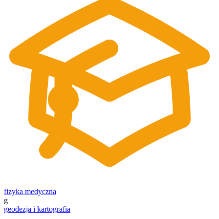
fizyka medyczna
g
geodezja i kartografia