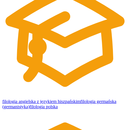
filologia angielska z językiem hiszpańskim
filologia germańska
(germanistyka)
filologia polska