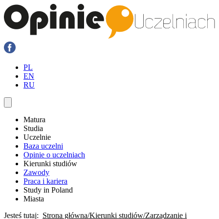
PL
EN
RU
Matura
Studia
Uczelnie
Baza uczelni
Opinie o uczelniach
Kierunki studiów
Zawody
Praca i kariera
Study in Poland
Miasta
Jesteś tutaj:
Strona główna
Kierunki studiów
Zarządzanie i