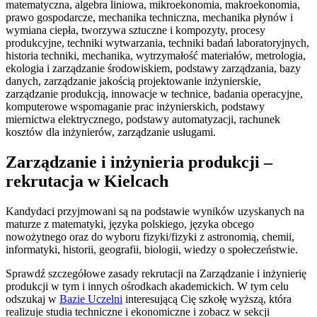
matematyczna, algebra liniowa, mikroekonomia, makroekonomia,
prawo gospodarcze, mechanika techniczna, mechanika płynów i
wymiana ciepła, tworzywa sztuczne i kompozyty, procesy
produkcyjne, techniki wytwarzania, techniki badań laboratoryjnych,
historia techniki, mechanika, wytrzymałość materiałów, metrologia,
ekologia i zarządzanie środowiskiem, podstawy zarządzania, bazy
danych, zarządzanie jakością projektowanie inżynierskie,
zarządzanie produkcją, innowacje w technice, badania operacyjne,
komputerowe wspomaganie prac inżynierskich, podstawy
miernictwa elektrycznego, podstawy automatyzacji, rachunek
kosztów dla inżynierów, zarządzanie usługami.
Zarządzanie i inżynieria produkcji –
rekrutacja w Kielcach
Kandydaci przyjmowani są na podstawie wyników uzyskanych na
maturze z matematyki, języka polskiego, języka obcego
nowożytnego oraz do wyboru fizyki/fizyki z astronomią, chemii,
informatyki, historii, geografii, biologii, wiedzy o społeczeństwie.
Sprawdź szczegółowe zasady rekrutacji na Zarządzanie i inżynierię
produkcji w tym i innych ośrodkach akademickich. W tym celu
odszukaj w
Bazie Uczelni
interesującą Cię szkołę wyższą, która
realizuje studia techniczne i ekonomiczne i zobacz w sekcji