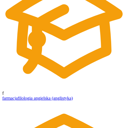
f
farmacja
filologia angielska (anglistyka)