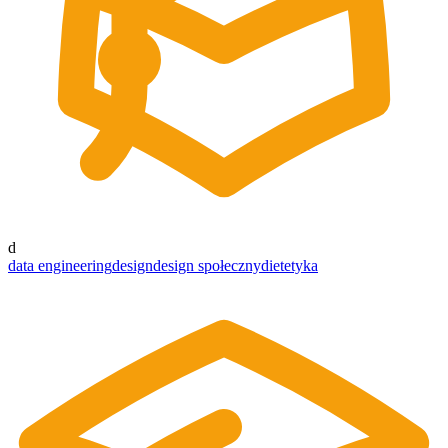
d
data engineering
design
design społeczny
dietetyka