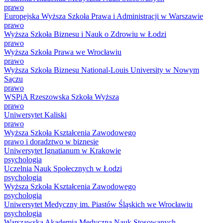
prawo
Europejska Wyższa Szkoła Prawa i Administracji w Warszawie
prawo
Wyższa Szkoła Biznesu i Nauk o Zdrowiu w Łodzi
prawo
Wyższa Szkoła Prawa we Wrocławiu
prawo
Wyższa Szkoła Biznesu National-Louis University w Nowym
Sączu
prawo
WSPiA Rzeszowska Szkoła Wyższa
prawo
Uniwersytet Kaliski
prawo
Wyższa Szkoła Kształcenia Zawodowego
prawo i doradztwo w biznesie
Uniwersytet Ignatianum w Krakowie
psychologia
Uczelnia Nauk Społecznych w Łodzi
psychologia
Wyższa Szkoła Kształcenia Zawodowego
psychologia
Uniwersytet Medyczny im. Piastów Śląskich we Wrocławiu
psychologia
Warszawska Akademia Medyczna Nauk Stosowanych