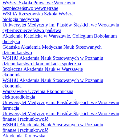
Wyższa Szkoła Prawa we Wrocławiu
bezpieczeństwo wewnętrzne
WSPiA Rzeszowska Szkoła Wyższa
biologia medyczna
Uniwersytet Medyczny im. Piastów Śląskich we Wrocławiu
cyberbezpieczeństwo państwa
Akademia Katolicka w Warszawie, Collegium Bobolanum
dietetyka
Gdańska Akademia Medyczna Nauk Stosowanych
dziennikarstwo
WSHiU Akademia Nauk Stosowanych w Poznaniu
dziennikarstwo i komunikacja społeczna
Społeczna Akademia Nauk w Warszawie
ekonomia
WSHiU Akademia Nauk Stosowanych w Poznaniu
ekonomia
Warszawska Uczelnia Ekonomiczna
elektroradiologia
Uniwersytet Medyczny im. Piastów Śląskich we Wrocławiu
farmacja
Uniwersytet Medyczny im. Piastów Śląskich we Wrocławiu
finanse i rachunkowość
WSHiU Akademia Nauk Stosowanych w Poznaniu
finanse i rachunkowość
Akademia Tarnowska