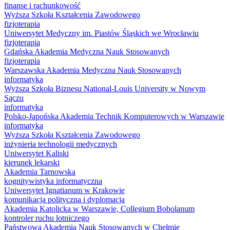
finanse i rachunkowość
Wyższa Szkoła Kształcenia Zawodowego
fizjoterapia
Uniwersytet Medyczny im. Piastów Śląskich we Wrocławiu
fizjoterapia
Gdańska Akademia Medyczna Nauk Stosowanych
fizjoterapia
Warszawska Akademia Medyczna Nauk Stosowanych
informatyka
Wyższa Szkoła Biznesu National-Louis University w Nowym
Sączu
informatyka
Polsko-Japońska Akademia Technik Komputerowych w Warszawie
informatyka
Wyższa Szkoła Kształcenia Zawodowego
inżynieria technologii medycznych
Uniwersytet Kaliski
kierunek lekarski
Akademia Tarnowska
kognitywistyka informatyczna
Uniwersytet Ignatianum w Krakowie
komunikacja polityczna i dyplomacja
Akademia Katolicka w Warszawie, Collegium Bobolanum
kontroler ruchu lotniczego
Państwowa Akademia Nauk Stosowanych w Chełmie