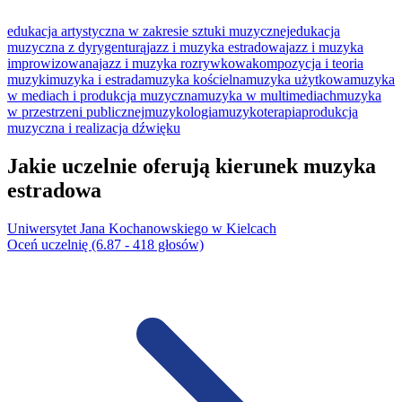
edukacja artystyczna w zakresie sztuki muzycznej
edukacja
muzyczna z dyrygenturą
jazz i muzyka estradowa
jazz i muzyka
improwizowana
jazz i muzyka rozrywkowa
kompozycja i teoria
muzyki
muzyka i estrada
muzyka kościelna
muzyka użytkowa
muzyka
w mediach i produkcja muzyczna
muzyka w multimediach
muzyka
w przestrzeni publicznej
muzykologia
muzykoterapia
produkcja
muzyczna i realizacja dźwięku
Jakie uczelnie oferują kierunek muzyka
estradowa
Uniwersytet Jana Kochanowskiego w Kielcach
Oceń uczelnię (6.87 - 418 głosów)