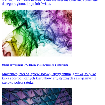
danego regionu, kraju lub świata.
​Studia artystyczne w Gdańsku i województwie pomorskim
Malarstwo, rzeźba, śpiew solowy, dyrygentura, grafika, to tylko
kilka spośród licznych kierunków artystycznych i związanych z
szeroko pojętą sztuką.