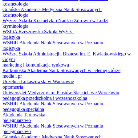
kosmetologia
Gdańska Akademia Medyczna Nauk Stosowanych
kosmetologia
Wyższa Szkoła Kosmetyki i Nauk o Zdrowiu w Łodzi
kryminologia
WSPiA Rzeszowska Szkoła Wyższa
logistyka
WSHiU Akademia Nauk Stosowanych w Poznaniu
logistyka
Wyższa Szkoła Administracji i Biznesu im. E. Kwiatkowskiego w
Gdyni
marketing i komunikacja rynkowa
Karkonoska Akademia Nauk Stosowanych w Jeleniej Górze
media i pr
Uczelnia Łukaszewski w Warszawie
optometria
Uniwersytet Medyczny im. Piastów Śląskich we Wrocławiu
pedagogika przedszkolna i wczesnoszkolna
WSHiU Akademia Nauk Stosowanych w Poznaniu
pedagogika specjalna
Akademia Tarnowska
pielęgniarstwo
WSHiU Akademia Nauk Stosowanych w Poznaniu
pielęgniarstwo
Gdańska Akademia Medyczna Nauk Stosowanych