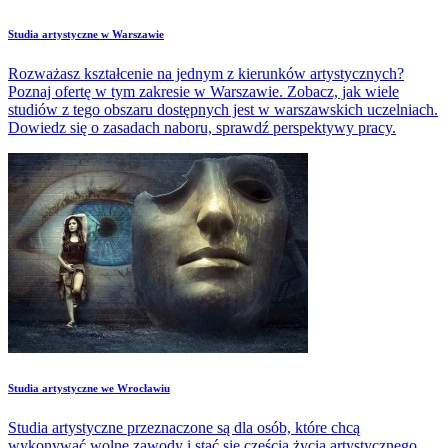
Studia artystyczne w Warszawie
Rozważasz kształcenie na jednym z kierunków artystycznych?
Poznaj ofertę w tym zakresie w Warszawie. Zobacz, jak wiele
studiów z tego obszaru dostępnych jest w warszawskich uczelniach.
Dowiedz się o zasadach naboru, sprawdź perspektywy pracy.
Studia artystyczne we Wrocławiu
Studia artystyczne przeznaczone są dla osób, które chcą
wykonywać wolne zawody i stać się częścią życia artystycznego