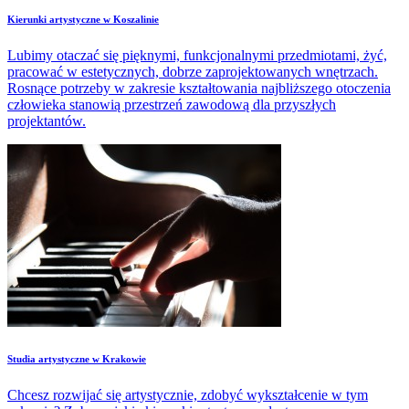
Kierunki artystyczne w Koszalinie
Lubimy otaczać się pięknymi, funkcjonalnymi przedmiotami, żyć,
pracować w estetycznych, dobrze zaprojektowanych wnętrzach.
Rosnące potrzeby w zakresie kształtowania najbliższego otoczenia
człowieka stanowią przestrzeń zawodową dla przyszłych
projektantów.
Studia artystyczne w Krakowie
Chcesz rozwijać się artystycznie, zdobyć wykształcenie w tym