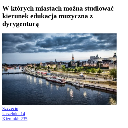
W których miastach można studiować
kierunek edukacja muzyczna z
dyrygenturą
Szczecin
Uczelnie: 14
Kierunki: 235