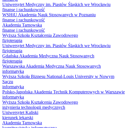
Uniwersytet Medyczny im. Piastów Śląskich we Wrocławiu
finanse i rachunkowość
WSHiU Akademia Nauk Stosowanych w Poznaniu
finanse i rachunkowość
Akademia Tarnowska
finanse i rachunkowość
Wyższa Szkoła Kształcenia Zawodowego
fizjoterapia
Uniwersytet Medyczny im. Piastów Śląskich we Wrocławiu
fizjoterapia
Gdańska Akademia Medyczna Nauk Stosowanych
fizjoterapia
Warszawska Akademia Medyczna Nauk Stosowanych
informatyka
Wyższa Szkoła Biznesu National-Louis University w Nowym
Sączu
informatyka
Polsko-Japońska Akademia Technik Komputerowych w Warszawie
informatyka
Wyższa Szkoła Kształcenia Zawodowego
inżynieria technologii medycznych
Uniwersytet Kaliski
kierunek lekarski
Akademia Tarnowska
kognitywistyka informatyczna