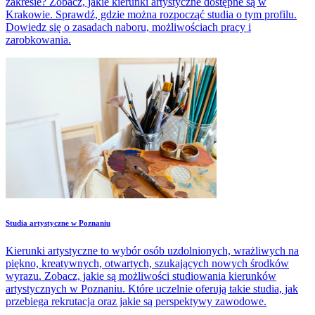
zakresie? Zobacz, jakie kierunki artystyczne dostępne są w
Krakowie. Sprawdź, gdzie można rozpocząć studia o tym profilu.
Dowiedz się o zasadach naboru, możliwościach pracy i
zarobkowania.
Studia artystyczne w Poznaniu
Kierunki artystyczne to wybór osób uzdolnionych, wrażliwych na
piękno, kreatywnych, otwartych, szukających nowych środków
wyrazu. Zobacz, jakie są możliwości studiowania kierunków
artystycznych w Poznaniu. Które uczelnie oferują takie studia, jak
przebiega rekrutacja oraz jakie są perspektywy zawodowe.