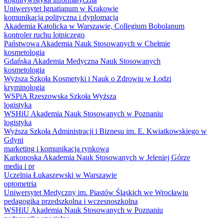
Uniwersytet Ignatianum w Krakowie
komunikacja polityczna i dyplomacja
Akademia Katolicka w Warszawie, Collegium Bobolanum
kontroler ruchu lotniczego
Państwowa Akademia Nauk Stosowanych w Chełmie
kosmetologia
Gdańska Akademia Medyczna Nauk Stosowanych
kosmetologia
Wyższa Szkoła Kosmetyki i Nauk o Zdrowiu w Łodzi
kryminologia
WSPiA Rzeszowska Szkoła Wyższa
logistyka
WSHiU Akademia Nauk Stosowanych w Poznaniu
logistyka
Wyższa Szkoła Administracji i Biznesu im. E. Kwiatkowskiego w
Gdyni
marketing i komunikacja rynkowa
Karkonoska Akademia Nauk Stosowanych w Jeleniej Górze
media i pr
Uczelnia Łukaszewski w Warszawie
optometria
Uniwersytet Medyczny im. Piastów Śląskich we Wrocławiu
pedagogika przedszkolna i wczesnoszkolna
WSHiU Akademia Nauk Stosowanych w Poznaniu