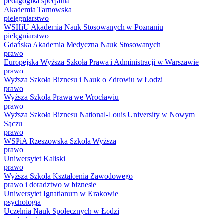
pedagogika specjalna
Akademia Tarnowska
pielęgniarstwo
WSHiU Akademia Nauk Stosowanych w Poznaniu
pielęgniarstwo
Gdańska Akademia Medyczna Nauk Stosowanych
prawo
Europejska Wyższa Szkoła Prawa i Administracji w Warszawie
prawo
Wyższa Szkoła Biznesu i Nauk o Zdrowiu w Łodzi
prawo
Wyższa Szkoła Prawa we Wrocławiu
prawo
Wyższa Szkoła Biznesu National-Louis University w Nowym
Sączu
prawo
WSPiA Rzeszowska Szkoła Wyższa
prawo
Uniwersytet Kaliski
prawo
Wyższa Szkoła Kształcenia Zawodowego
prawo i doradztwo w biznesie
Uniwersytet Ignatianum w Krakowie
psychologia
Uczelnia Nauk Społecznych w Łodzi