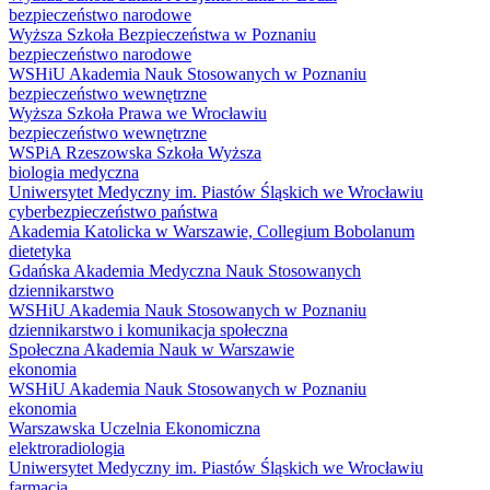
bezpieczeństwo narodowe
Wyższa Szkoła Bezpieczeństwa w Poznaniu
bezpieczeństwo narodowe
WSHiU Akademia Nauk Stosowanych w Poznaniu
bezpieczeństwo wewnętrzne
Wyższa Szkoła Prawa we Wrocławiu
bezpieczeństwo wewnętrzne
WSPiA Rzeszowska Szkoła Wyższa
biologia medyczna
Uniwersytet Medyczny im. Piastów Śląskich we Wrocławiu
cyberbezpieczeństwo państwa
Akademia Katolicka w Warszawie, Collegium Bobolanum
dietetyka
Gdańska Akademia Medyczna Nauk Stosowanych
dziennikarstwo
WSHiU Akademia Nauk Stosowanych w Poznaniu
dziennikarstwo i komunikacja społeczna
Społeczna Akademia Nauk w Warszawie
ekonomia
WSHiU Akademia Nauk Stosowanych w Poznaniu
ekonomia
Warszawska Uczelnia Ekonomiczna
elektroradiologia
Uniwersytet Medyczny im. Piastów Śląskich we Wrocławiu
farmacja