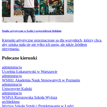
​Studia artystyczne w Łodzi i województwie łódzkim
Kierunki artystyczne przeznaczone są dla wszystkich, którzy chcą,
aby sztuka stała się nie tylko ich pasją, ale także źródłem
utrzymania.
Polecane kierunki
administracja
Uczelnia Łukaszewski w Warszawie
administracja
WSHiU Akademia Nauk Stosowanych w Poznaniu
administracja
Uniwersytet Kaliski
administracja
WSPiA Rzeszowska Szkoła Wyższa
architektura
Wyższa Szkoła Sztuki i Projektowania w Łodzi