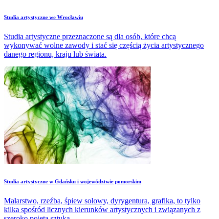
Studia artystyczne we Wrocławiu
Studia artystyczne przeznaczone są dla osób, które chcą
wykonywać wolne zawody i stać się częścią życia artystycznego
danego regionu, kraju lub świata.
​Studia artystyczne w Gdańsku i województwie pomorskim
Malarstwo, rzeźba, śpiew solowy, dyrygentura, grafika, to tylko
kilka spośród licznych kierunków artystycznych i związanych z
szeroko pojętą sztuką.