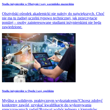
Studia inżynierskie w Olsztynie i woj. warmińsko-mazurskim
Olsztyński ośrodek akademicki nie należy do największych. Choć
nie ma tu żadnej uczelni typowo technicznej, jak przeczytacie
poniżej – osoby zainteresowane studiami inżynierskimi nie będą
zawiedzione.
Studia inżynierskie w Opolu i woj. opolskim
Myślisz o solidnym, praktycznym wykształceniu?Chcesz zdobyć
konkretny zawód, uzyskać kwalifikacje do wykonywania
sprecyzowanych zadań?Rozważ wybór jednego z kierunków