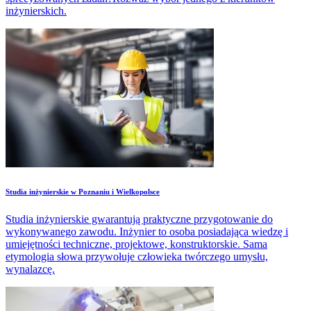
inżynierskich.
Studia inżynierskie w Poznaniu i Wielkopolsce
Studia inżynierskie gwarantują praktyczne przygotowanie do
wykonywanego zawodu. Inżynier to osoba posiadająca wiedzę i
umiejętności techniczne, projektowe, konstruktorskie. Sama
etymologia słowa przywołuje człowieka twórczego umysłu,
wynalazcę.