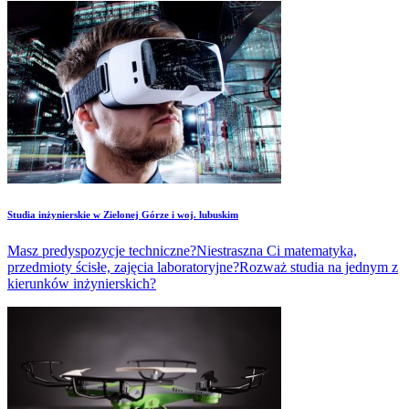
Studia inżynierskie w Zielonej Górze i woj. lubuskim
Masz predyspozycje techniczne?Niestraszna Ci matematyka,
przedmioty ścisłe, zajęcia laboratoryjne?Rozważ studia na jednym z
kierunków inżynierskich?