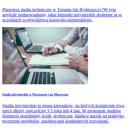
Planujesz studia techniczne w Toruniu lub Bydgoszczy?W tym
artykule podpowiadamy, jakie kierunki inżynierskie dostępne są w
uczelniach województwa kujawsko-pomorskiego.
Studia inżynierskie w Warszawie i na Mazowszu
Studia inżynierskie to grupa kierunków, na których kształcenie trwa
nieco dłużej, najczęściej 3,5 roku lub 4 lata. W programie studiów
dominują przedmioty ścisłe, techniczne, kładące nacisk na praktykę,
tworzenie projektów, znajdowanie konkretnych rozwiązań.