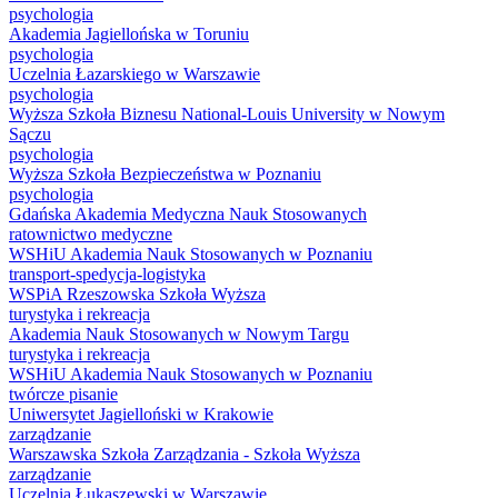
psychologia
Akademia Jagiellońska w Toruniu
psychologia
Uczelnia Łazarskiego w Warszawie
psychologia
Wyższa Szkoła Biznesu National-Louis University w Nowym
Sączu
psychologia
Wyższa Szkoła Bezpieczeństwa w Poznaniu
psychologia
Gdańska Akademia Medyczna Nauk Stosowanych
ratownictwo medyczne
WSHiU Akademia Nauk Stosowanych w Poznaniu
transport-spedycja-logistyka
WSPiA Rzeszowska Szkoła Wyższa
turystyka i rekreacja
Akademia Nauk Stosowanych w Nowym Targu
turystyka i rekreacja
WSHiU Akademia Nauk Stosowanych w Poznaniu
twórcze pisanie
Uniwersytet Jagielloński w Krakowie
zarządzanie
Warszawska Szkoła Zarządzania - Szkoła Wyższa
zarządzanie
Uczelnia Łukaszewski w Warszawie