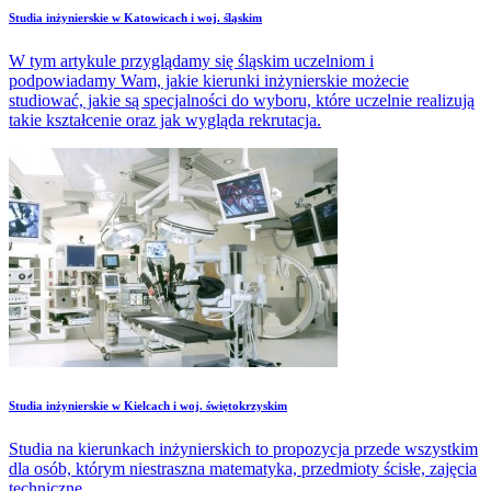
Studia inżynierskie w Katowicach i woj. śląskim
W tym artykule przyglądamy się śląskim uczelniom i
podpowiadamy Wam, jakie kierunki inżynierskie możecie
studiować, jakie są specjalności do wyboru, które uczelnie realizują
takie kształcenie oraz jak wygląda rekrutacja.
Studia inżynierskie w Kielcach i woj. świętokrzyskim
Studia na kierunkach inżynierskich to propozycja przede wszystkim
dla osób, którym niestraszna matematyka, przedmioty ścisłe, zajęcia
techniczne.