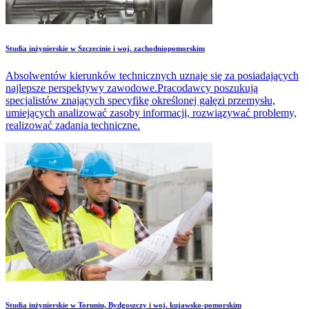
Studia inżynierskie w Szczecinie i woj. zachodniopomorskim
Absolwentów kierunków technicznych uznaje się za posiadających
najlepsze perspektywy zawodowe.Pracodawcy poszukują
specjalistów znających specyfikę określonej gałęzi przemysłu,
umiejących analizować zasoby informacji, rozwiązywać problemy,
realizować zadania techniczne.
Studia inżynierskie w Toruniu, Bydgoszczy i woj. kujawsko-pomorskim