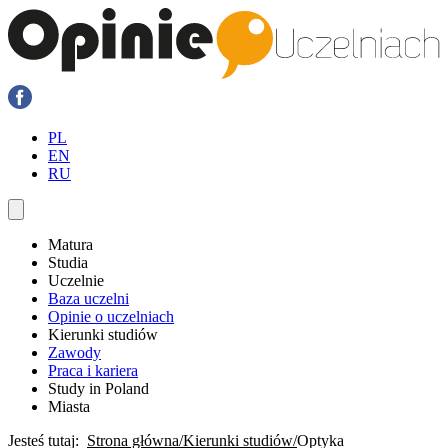
PL
EN
RU
Matura
Studia
Uczelnie
Baza uczelni
Opinie o uczelniach
Kierunki studiów
Zawody
Praca i kariera
Study in Poland
Miasta
Jesteś tutaj:
Strona główna
Kierunki studiów
Optyka