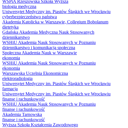
WSPiA Rzeszowska Szkoła Wyższa
biologia medyczna
Uniwersytet Medyczny im. Piastów Śląskich we Wrocławiu
cyberbezpieczeństwo państwa
Akademia Katolicka w Warszawie, Collegium Bobolanum
dietetyka
Gdańska Akademia Medyczna Nauk Stosowanych
dziennikarstwo
WSHiU Akademia Nauk Stosowanych w Poznaniu
dziennikarstwo i komunikacja społeczna
Społeczna Akademia Nauk w Warszawie
ekonomia
WSHiU Akademia Nauk Stosowanych w Poznaniu
ekonomia
Warszawska Uczelnia Ekonomiczna
elektroradiologia
Uniwersytet Medyczny im. Piastów Śląskich we Wrocławiu
farmacja
Uniwersytet Medyczny im. Piastów Śląskich we Wrocławiu
finanse i rachunkowość
WSHiU Akademia Nauk Stosowanych w Poznaniu
finanse i rachunkowość
Akademia Tarnowska
finanse i rachunkowość
Wyższa Szkoła Kształcenia Zawodowego