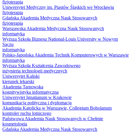
fizjoterapia
Uniwersytet Medyczny im. Piastów Śląskich we Wrocławiu
fizjoterapia
Gdańska Akademia Medyczna Nauk Stosowanych
fizjoterapia
Warszawska Akademia Medyczna Nauk Stosowanych
informatyka
Wyższa Szkoła Biznesu National-Louis University w Nowym
Sączu
informatyka
Polsko-Japońska Akademia Technik Komputerowych w Warszawie
informatyka
Wyższa Szkoła Kształcenia Zawodowego
inżynieria technologii medycznych
Uniwersytet Kaliski
kierunek lekarski
Akademia Tarnowska
kognitywistyka informatyczna
Uniwersytet Ignatianum w Krakowie
komunikacja polityczna i dyplomacja
Akademia Katolicka w Warszawie, Collegium Bobolanum
kontroler ruchu lotniczego
Państwowa Akademia Nauk Stosowanych w Chełmie
kosmetologia
Gdańska Akademia Medyczna Nauk Stosowanych