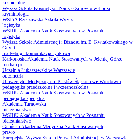
kosmetologia
Wyższa Szkoła Kosmetyki i Nauk o Zdrowiu w Łodzi
kryminologia
WSPiA Rzeszowska Szkoła Wyższa
logistyka
WSHiU Akademia Nauk Stosowanych w Poznaniu
logistyka
Wyższa Szkoła Administracji i Biznesu im. E. Kwiatkowskiego w
Gdyni
marketing i komunikacja rynkowa
Karkonoska Akademia Nauk Stosowanych w Jeleniej Górze
media i pr
Uczelnia Łukaszewski w Warszawie
optometria
Uniwersytet Medyczny im. Piastów Śląskich we Wrocławiu
pedagogika przedszkolna i wczesnoszkolna
WSHiU Akademia Nauk Stosowanych w Poznaniu
pedagogika specjalna
Akademia Tarnowska
pielęgniarstwo
WSHiU Akademia Nauk Stosowanych w Poznaniu
pielęgniarstwo
Gdańska Akademia Medyczna Nauk Stosowanych
prawo
Europejska Wyższa Szkoła Prawa i Administracji w Warszawie