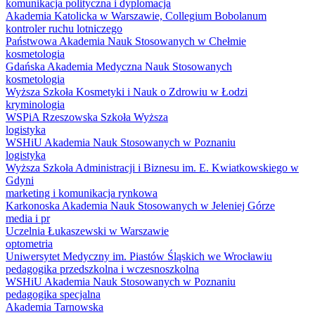
komunikacja polityczna i dyplomacja
Akademia Katolicka w Warszawie, Collegium Bobolanum
kontroler ruchu lotniczego
Państwowa Akademia Nauk Stosowanych w Chełmie
kosmetologia
Gdańska Akademia Medyczna Nauk Stosowanych
kosmetologia
Wyższa Szkoła Kosmetyki i Nauk o Zdrowiu w Łodzi
kryminologia
WSPiA Rzeszowska Szkoła Wyższa
logistyka
WSHiU Akademia Nauk Stosowanych w Poznaniu
logistyka
Wyższa Szkoła Administracji i Biznesu im. E. Kwiatkowskiego w
Gdyni
marketing i komunikacja rynkowa
Karkonoska Akademia Nauk Stosowanych w Jeleniej Górze
media i pr
Uczelnia Łukaszewski w Warszawie
optometria
Uniwersytet Medyczny im. Piastów Śląskich we Wrocławiu
pedagogika przedszkolna i wczesnoszkolna
WSHiU Akademia Nauk Stosowanych w Poznaniu
pedagogika specjalna
Akademia Tarnowska