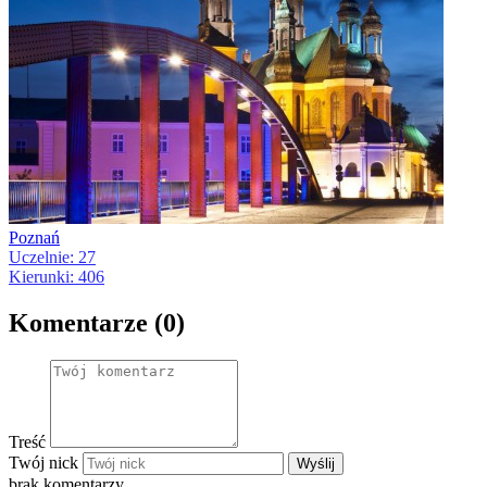
Poznań
Uczelnie: 27
Kierunki: 406
Komentarze (0)
Treść
Twój nick
Wyślij
brak komentarzy…