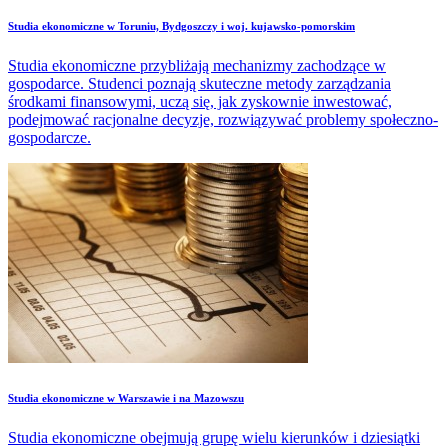
Studia ekonomiczne w Toruniu, Bydgoszczy i woj. kujawsko-pomorskim
Studia ekonomiczne przybliżają mechanizmy zachodzące w
gospodarce. Studenci poznają skuteczne metody zarządzania
środkami finansowymi, uczą się, jak zyskownie inwestować,
podejmować racjonalne decyzje, rozwiązywać problemy społeczno-
gospodarcze.
Studia ekonomiczne w Warszawie i na Mazowszu
Studia ekonomiczne obejmują grupę wielu kierunków i dziesiątki