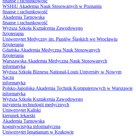
finanse i rachunkowość
WSHiU Akademia Nauk Stosowanych w Poznaniu
finanse i rachunkowość
Akademia Tarnowska
finanse i rachunkowość
Wyższa Szkoła Kształcenia Zawodowego
fizjoterapia
Uniwersytet Medyczny im. Piastów Śląskich we Wrocławiu
fizjoterapia
Gdańska Akademia Medyczna Nauk Stosowanych
fizjoterapia
Warszawska Akademia Medyczna Nauk Stosowanych
informatyka
Wyższa Szkoła Biznesu National-Louis University w Nowym
Sączu
informatyka
Polsko-Japońska Akademia Technik Komputerowych w Warszawie
informatyka
Wyższa Szkoła Kształcenia Zawodowego
inżynieria technologii medycznych
Uniwersytet Kaliski
kierunek lekarski
Akademia Tarnowska
kognitywistyka informatyczna
Uniwersytet Ignatianum w Krakowie