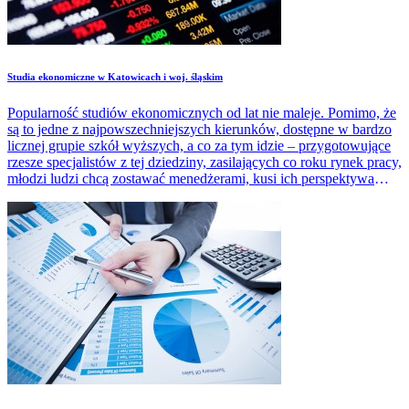
Studia ekonomiczne w Katowicach i woj. śląskim
Popularność studiów ekonomicznych od lat nie maleje. Pomimo, że
są to jedne z najpowszechniejszych kierunków, dostępne w bardzo
licznej grupie szkół wyższych, a co za tym idzie – przygotowujące
rzesze specjalistów z tej dziedziny, zasilających co roku rynek pracy,
młodzi ludzi chcą zostawać menedżerami, kusi ich perspektywa
atrakcyjnych zarobków, kariera biznesowa.