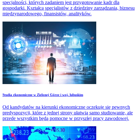
specjalności, których zadaniem jest przygotowanie kadr dla
gospodarki. Kształcą specjalistów z dziedziny zarządzania, biznesu
międzynarodowego, finansistów, analityków.
Studia ekonomiczne w Zielonej Górze i woj. lubuskim
Od kandydatów na kierunki ekonomiczne oczekuje się pewnych
predyspozycji, które z jednej strony ułatwią samo studiowanie, ale
przede wszystkim będą pomocne w przyszłej pracy zawodowej.