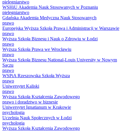
pielęgniarstwo
WSHiU Akademia Nauk Stosowanych w Poznaniu
pielęgniarstwo
Gdańska Akademia Medyczna Nauk Stosowanych
prawo
Europejska Wyższa Szkoła Prawa i Administracji w Warszawie
prawo
Wyższa Szkoła Biznesu i Nauk o Zdrowiu w Łodzi
prawo
Wyższa Szkoła Prawa we Wrocławiu
prawo
Wyższa Szkoła Biznesu National-Louis University w Nowym
Sączu
prawo
WSPiA Rzeszowska Szkoła Wyższa
prawo
Uniwersytet Kaliski
prawo
Wyższa Szkoła Kształcenia Zawodowego
prawo i doradztwo w biznesie
Uniwersytet Ignatianum w Krakowie
psychologia
Uczelnia Nauk Społecznych w Łodzi
psychologia
Wyższa Szkoła Kształcenia Zawodowego