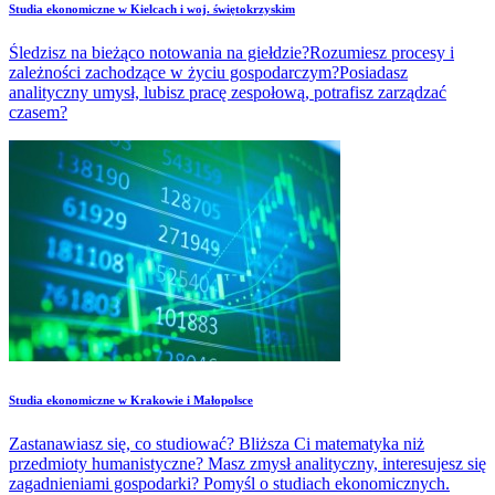
Studia ekonomiczne w Kielcach i woj. świętokrzyskim
Śledzisz na bieżąco notowania na giełdzie?Rozumiesz procesy i
zależności zachodzące w życiu gospodarczym?Posiadasz
analityczny umysł, lubisz pracę zespołową, potrafisz zarządzać
czasem?
Studia ekonomiczne w Krakowie i Małopolsce
Zastanawiasz się, co studiować? Bliższa Ci matematyka niż
przedmioty humanistyczne? Masz zmysł analityczny, interesujesz się
zagadnieniami gospodarki? Pomyśl o studiach ekonomicznych.