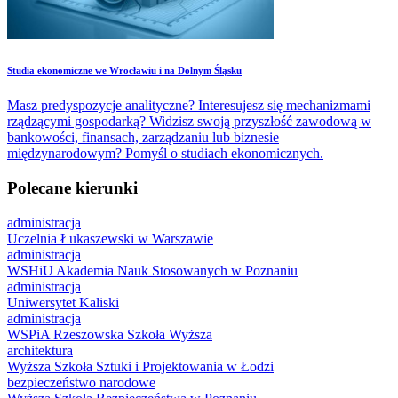
Studia ekonomiczne we Wrocławiu i na Dolnym Śląsku
Masz predyspozycje analityczne? Interesujesz się mechanizmami
rządzącymi gospodarką? Widzisz swoją przyszłość zawodową w
bankowości, finansach, zarządzaniu lub biznesie
międzynarodowym? Pomyśl o studiach ekonomicznych.
Polecane kierunki
administracja
Uczelnia Łukaszewski w Warszawie
administracja
WSHiU Akademia Nauk Stosowanych w Poznaniu
administracja
Uniwersytet Kaliski
administracja
WSPiA Rzeszowska Szkoła Wyższa
architektura
Wyższa Szkoła Sztuki i Projektowania w Łodzi
bezpieczeństwo narodowe