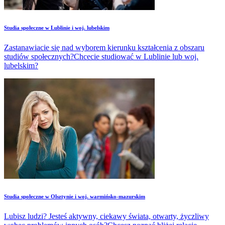
Studia społeczne w Lublinie i woj. lubelskim
Zastanawiacie się nad wyborem kierunku kształcenia z obszaru
studiów społecznych?Chcecie studiować w Lublinie lub woj.
lubelskim?
Studia społeczne w Olsztynie i woj. warmińsko-mazurskim
Lubisz ludzi? Jesteś aktywny, ciekawy świata, otwarty, życzliwy