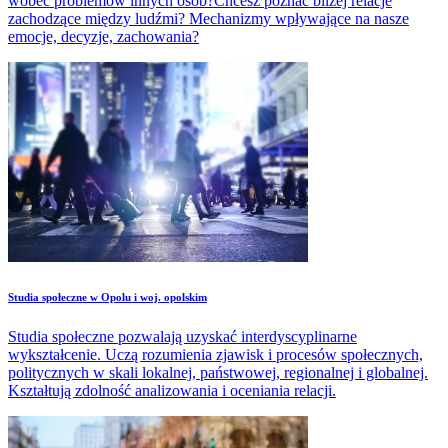
wobec problemów innych osób?Chcesz poznać bliżej relacje
zachodzące między ludźmi? Mechanizmy wpływające na nasze
emocje, decyzje, zachowania?
Studia społeczne w Opolu i woj. opolskim
Studia społeczne pozwalają uzyskać interdyscyplinarne
wykształcenie. Uczą rozumienia zjawisk i procesów społecznych,
politycznych w skali lokalnej, państwowej, regionalnej i globalnej.
Kształtują zdolność analizowania i oceniania relacji.