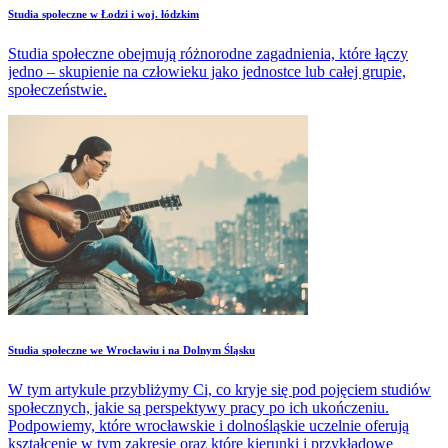
Studia społeczne w Łodzi i woj. łódzkim
Studia społeczne obejmują różnorodne zagadnienia, które łączy
jedno – skupienie na człowieku jako jednostce lub całej grupie,
społeczeństwie.
Studia społeczne we Wrocławiu i na Dolnym Śląsku
W tym artykule przybliżymy Ci, co kryje się pod pojęciem studiów
społecznych, jakie są perspektywy pracy po ich ukończeniu.
Podpowiemy, które wrocławskie i dolnośląskie uczelnie oferują
kształcenie w tym zakresie oraz które kierunki i przykładowe