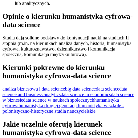
lub analitycznych.
Opinie o kierunku humanistyka cyfrowa-
data science
Studia dają solidne podstawy do kontynuacji nauki na studiach II
stopnia (m.in. na kierunkach analiza danych, historia, humanistyka
cyfrowa, kulturoznawstwo, dziennikarstwo i komunikacja
społeczna, komunikacja międzykulturowa).
Kierunki pokrewne do kierunku
humanistyka cyfrowa-data science
analiza biznesowa i data science
big data science
data science
data
science and business analytics
data science in economics
data science
w biznesie
data science w naukach społecznych
humanistyka
cyfrowa
humanistyka drugiej generacji
humanistyka w szkole -
polonistyczno-historyczne studia nauczycielskie
Jakie uczelnie oferują kierunek
humanistyka cyfrowa-data science