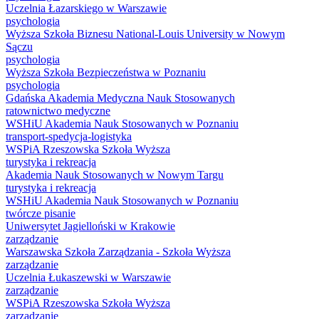
Uczelnia Łazarskiego w Warszawie
psychologia
Wyższa Szkoła Biznesu National-Louis University w Nowym
Sączu
psychologia
Wyższa Szkoła Bezpieczeństwa w Poznaniu
psychologia
Gdańska Akademia Medyczna Nauk Stosowanych
ratownictwo medyczne
WSHiU Akademia Nauk Stosowanych w Poznaniu
transport-spedycja-logistyka
WSPiA Rzeszowska Szkoła Wyższa
turystyka i rekreacja
Akademia Nauk Stosowanych w Nowym Targu
turystyka i rekreacja
WSHiU Akademia Nauk Stosowanych w Poznaniu
twórcze pisanie
Uniwersytet Jagielloński w Krakowie
zarządzanie
Warszawska Szkoła Zarządzania - Szkoła Wyższa
zarządzanie
Uczelnia Łukaszewski w Warszawie
zarządzanie
WSPiA Rzeszowska Szkoła Wyższa
zarządzanie