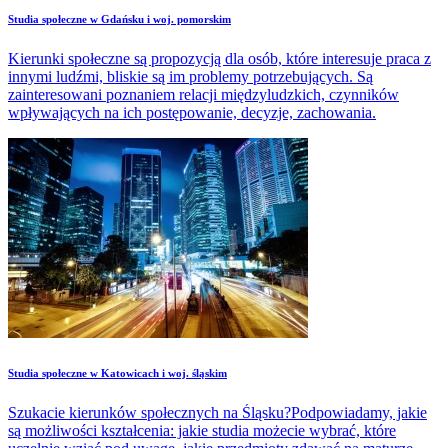
Studia społeczne w Gdańsku i woj. pomorskim
Kierunki społeczne są propozycją dla osób, które interesuje praca z
innymi ludźmi, bliskie są im problemy potrzebujących. Są
zainteresowani poznaniem relacji międzyludzkich, czynników
wpływających na ich postępowanie, decyzje, zachowania.
Studia społeczne w Katowicach i woj. śląskim
Szukacie kierunków społecznych na Śląsku?Podpowiadamy, jakie
są możliwości kształcenia: jakie studia możecie wybrać, które