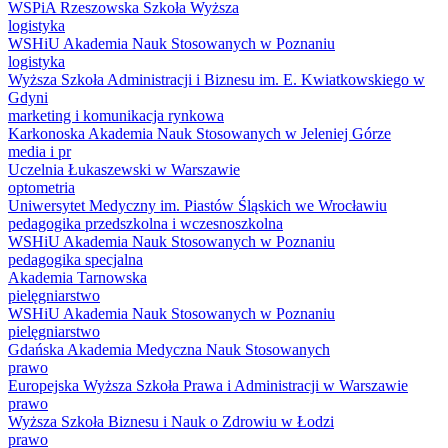
WSPiA Rzeszowska Szkoła Wyższa
logistyka
WSHiU Akademia Nauk Stosowanych w Poznaniu
logistyka
Wyższa Szkoła Administracji i Biznesu im. E. Kwiatkowskiego w
Gdyni
marketing i komunikacja rynkowa
Karkonoska Akademia Nauk Stosowanych w Jeleniej Górze
media i pr
Uczelnia Łukaszewski w Warszawie
optometria
Uniwersytet Medyczny im. Piastów Śląskich we Wrocławiu
pedagogika przedszkolna i wczesnoszkolna
WSHiU Akademia Nauk Stosowanych w Poznaniu
pedagogika specjalna
Akademia Tarnowska
pielęgniarstwo
WSHiU Akademia Nauk Stosowanych w Poznaniu
pielęgniarstwo
Gdańska Akademia Medyczna Nauk Stosowanych
prawo
Europejska Wyższa Szkoła Prawa i Administracji w Warszawie
prawo
Wyższa Szkoła Biznesu i Nauk o Zdrowiu w Łodzi
prawo