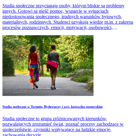
Studia społeczne przyciągają osoby, którym bliskie są problemy
innych. Gotowi są nieść pomoc, wsparcie w sytuacjach
niedostosowania społecznego, trudnych warunków bytowych,
materialnych, rodzinnych. Studenci uzyskują wiedzę m.in. z zakresu
procesów poznawczych, emocji, motywacji, osobowości,
psychologii społecznej, psychologii rozwoju człowieka.
Studia społeczne w Toruniu, Bydgoszczy i woj. kujawsko-pomorskim
Studia społeczne to grupa zróżnicowanych kierunków,
pozwalających zrozumieć świat, poznać procesy zachodzące w
społeczeństwie, czynniki wpływające na ludzkie emocje,
zachowania decyzje.