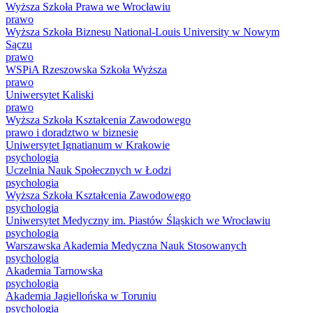
Wyższa Szkoła Prawa we Wrocławiu
prawo
Wyższa Szkoła Biznesu National-Louis University w Nowym
Sączu
prawo
WSPiA Rzeszowska Szkoła Wyższa
prawo
Uniwersytet Kaliski
prawo
Wyższa Szkoła Kształcenia Zawodowego
prawo i doradztwo w biznesie
Uniwersytet Ignatianum w Krakowie
psychologia
Uczelnia Nauk Społecznych w Łodzi
psychologia
Wyższa Szkoła Kształcenia Zawodowego
psychologia
Uniwersytet Medyczny im. Piastów Śląskich we Wrocławiu
psychologia
Warszawska Akademia Medyczna Nauk Stosowanych
psychologia
Akademia Tarnowska
psychologia
Akademia Jagiellońska w Toruniu
psychologia