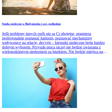
Studia społeczne w Białymstoku i woj. podlaskim
Jeśli problemy innych osób nie są Ci obojętne, pragniesz
profesjonalnie pomagać ludziom, poznawać mechanizmy
wpływające na relacje, decyzje – kierunki społeczne będą bardzo
dobrym wyborem. Przyszła praca raczej nie będzie związana z
wielogodzinnym siedzeniem za biurkiem. Nie będzie miejsca na
rutynę, nudę.