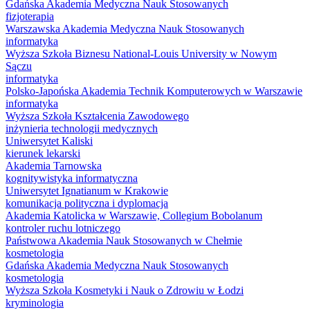
Gdańska Akademia Medyczna Nauk Stosowanych
fizjoterapia
Warszawska Akademia Medyczna Nauk Stosowanych
informatyka
Wyższa Szkoła Biznesu National-Louis University w Nowym
Sączu
informatyka
Polsko-Japońska Akademia Technik Komputerowych w Warszawie
informatyka
Wyższa Szkoła Kształcenia Zawodowego
inżynieria technologii medycznych
Uniwersytet Kaliski
kierunek lekarski
Akademia Tarnowska
kognitywistyka informatyczna
Uniwersytet Ignatianum w Krakowie
komunikacja polityczna i dyplomacja
Akademia Katolicka w Warszawie, Collegium Bobolanum
kontroler ruchu lotniczego
Państwowa Akademia Nauk Stosowanych w Chełmie
kosmetologia
Gdańska Akademia Medyczna Nauk Stosowanych
kosmetologia
Wyższa Szkoła Kosmetyki i Nauk o Zdrowiu w Łodzi
kryminologia