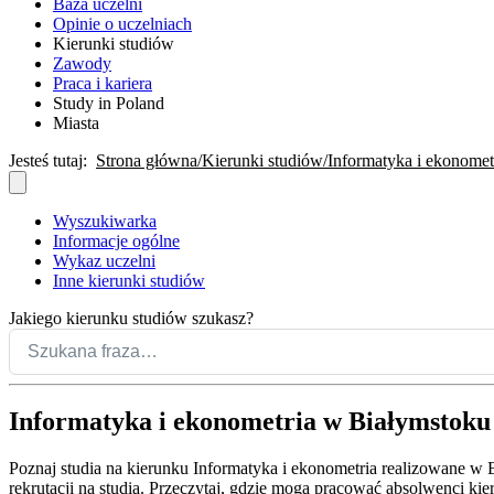
Baza uczelni
Opinie o uczelniach
Kierunki studiów
Zawody
Praca i kariera
Study in Poland
Miasta
Jesteś tutaj:
Strona główna
Kierunki studiów
Informatyka i ekonomet
Wyszukiwarka
Informacje ogólne
Wykaz uczelni
Inne kierunki studiów
Jakiego kierunku studiów szukasz?
Informatyka i ekonometria w Białymstoku
Poznaj studia na kierunku Informatyka i ekonometria realizowane w 
rekrutacji na studia. Przeczytaj, gdzie mogą pracować absolwenci ki