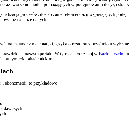
h oraz tworzenie modeli pomagających w podejmowaniu decyzji strategic
malizacja procesów, dostarczanie rekomendacji wspierających podejmo
owanie i analizę danych.
ch na maturze z matematyki, języka obcego oraz przedmiotu wybraneg
 sprawdzić na naszym portalu. W tym celu odszukaj w
Bazie Uczelni
in
tudia w tym roku akademickim.
diach
 i ekonometrii, to przykładowo:
go
o-badawczych
nych