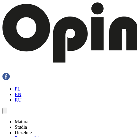
PL
EN
RU
Matura
Studia
Uczelnie