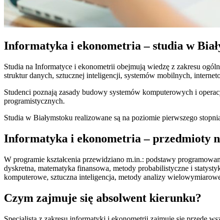
Informatyka i ekonometria – studia w Bia
Studia na Informatyce i ekonometrii obejmują wiedzę z zakresu ogó
struktur danych, sztucznej inteligencji, systemów mobilnych, intern
Studenci poznają zasady budowy systemów komputerowych i operacy
programistycznych.
Studia w Białymstoku realizowane są na poziomie pierwszego stopnia,
Informatyka i ekonometria – przedmioty n
W programie kształcenia przewidziano m.in.: podstawy programowa
dyskretna, matematyka finansowa, metody probabilistyczne i statysty
komputerowe, sztuczna inteligencja, metody analizy wielowymiarow
Czym zajmuje się absolwent kierunku?
Specjalista z zakresu informatyki i ekonometrii zajmuje się przede