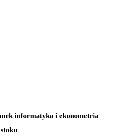
runek informatyka i ekonometria
mstoku