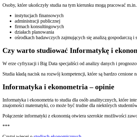
Osoby, które ukończyły studia na tym kierunku mogą pracować m.in.
instytucjach finansowych
administracji publicznej
firmach konsultingowych
działach planowania
ośrodkach badawczych zajmujących się analizą gospodarczą i 
Czy warto studiować Informatykę i ekono
W erze cyfryzacji i Big Data specjaliści od analizy danych i prognozo
Studia kładą nacisk na rozwój kompetencji, które są bardzo cenione n
Informatyka i ekonometria – opinie
Informatyka i ekonometria to studia dla osób analitycznych, które 
znajomości matematyki, co może być trudne dla niektórych studentów
Połączenie informatyki z ekonomią otwiera szerokie możliwości za
***
Czytaj więcej o
studiach ekonomicznych
.