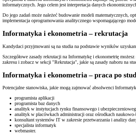
informatycznych. Jego celem jest interpretacja danych ekonomicznyc
Do jego zadań może należeć budowanie modeli matematycznych, opty
implementacja oprogramowania analitycznego wspomagającego model
Informatyka i ekonometria – rekrutacja
Kandydaci przyjmowani są na studia na podstawie wyników uzyskany
Szczegółowe zasady rekrutacji na Informatykę i ekonometrię możesz
zakresu i zobacz w sekcji "Rekrutacja", jakie są zasady naboru na s
Informatyka i ekonometria – praca po stu
Potencjalne stanowiska, jakie mogą zajmować absolwenci Informatyki
programista aplikacji
programista baz danych
analityk w instytucjach rynku finansowego i ubezpieczeniowe
analityk w placówkach administracji oraz ośrodkach naukow
konsultant systemów IT w zakresie przetwarzania i analizy da
specjalista informatyk
webmaster.