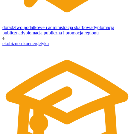
doradztwo podatkowe i administracja skarbowa
dyplomacja
publiczna
dyplomacja publiczna i promocja regionu
e
ekobiznes
ekoenergetyka