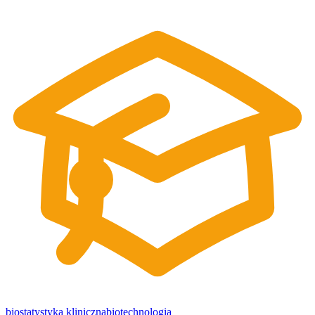
biostatystyka kliniczna
biotechnologia