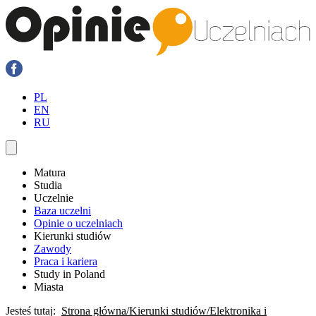
PL
EN
RU
Matura
Studia
Uczelnie
Baza uczelni
Opinie o uczelniach
Kierunki studiów
Zawody
Praca i kariera
Study in Poland
Miasta
Jesteś tutaj:
Strona główna
Kierunki studiów
Elektronika i