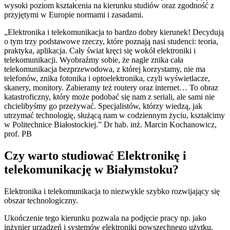
wysoki poziom kształcenia na kierunku studiów oraz zgodność z
przyjętymi w Europie normami i zasadami.
„Elektronika i telekomunikacja to bardzo dobry kierunek! Decydują
o tym trzy podstawowe rzeczy, które poznają nasi studenci: teoria,
praktyka, aplikacja. Cały świat kręci się wokół elektroniki i
telekomunikacji. Wyobraźmy sobie, że nagle znika cała
telekomunikacja bezprzewodowa, z której korzystamy, nie ma
telefonów, znika fotonika i optoelektronika, czyli wyświetlacze,
skanery, monitory. Zabieramy też routery oraz internet… To obraz
katastroficzny, który może podobać się nam z seriali, ale sami nie
chcielibyśmy go przeżywać. Specjalistów, którzy wiedzą, jak
utrzymać technologię, służącą nam w codziennym życiu, kształcimy
w Politechnice Białostockiej.” Dr hab. inż. Marcin Kochanowicz,
prof. PB
Czy warto studiować Elektronikę i
telekomunikację w Białymstoku?
Elektronika i telekomunikacja to niezwykle szybko rozwijający się
obszar technologiczny.
Ukończenie tego kierunku pozwala na podjęcie pracy np. jako
inżynier urządzeń i systemów elektroniki powszechnego użytku,