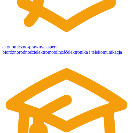
ekonomiczno-prawny
ekspert
bioróżnorodności
elektromobilność
elektronika i telekomunikacja