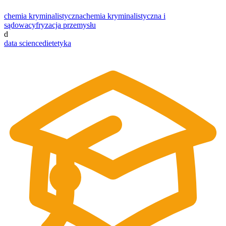
chemia kryminalistyczna
chemia kryminalistyczna i
sądowa
cyfryzacja przemysłu
d
data science
dietetyka