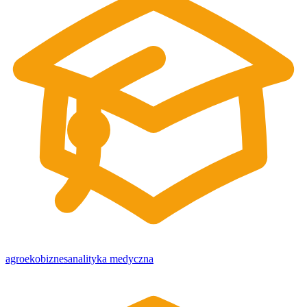
agroekobiznes
analityka medyczna