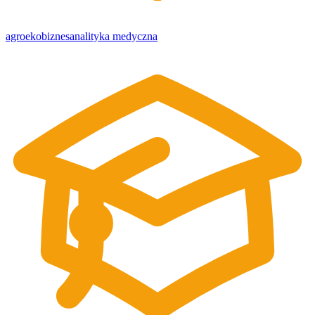
agroekobiznes
analityka medyczna