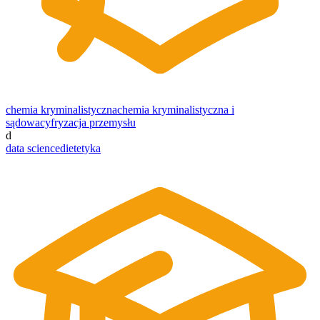
chemia kryminalistyczna
chemia kryminalistyczna i
sądowa
cyfryzacja przemysłu
d
data science
dietetyka