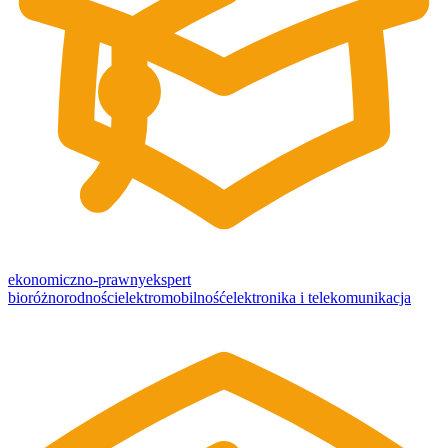
ekonomiczno-prawny
ekspert
bioróżnorodności
elektromobilność
elektronika i telekomunikacja