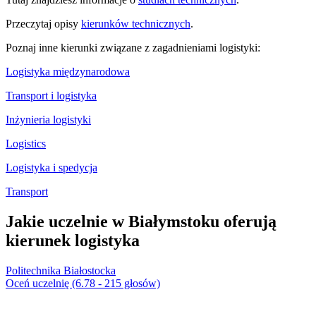
Przeczytaj opisy
kierunków technicznych
.
Poznaj inne kierunki związane z zagadnieniami logistyki:
Logistyka międzynarodowa
Transport i logistyka
Inżynieria logistyki
Logistics
Logistyka i spedycja
Transport
Jakie uczelnie w Białymstoku oferują
kierunek logistyka
Politechnika Białostocka
Oceń uczelnię (6.78 - 215 głosów)