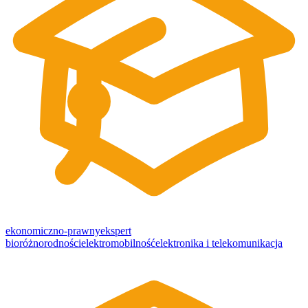
ekonomiczno-prawny
ekspert
bioróżnorodności
elektromobilność
elektronika i telekomunikacja