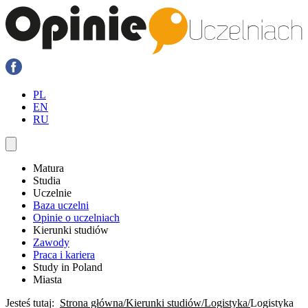
PL
EN
RU
Matura
Studia
Uczelnie
Baza uczelni
Opinie o uczelniach
Kierunki studiów
Zawody
Praca i kariera
Study in Poland
Miasta
Jesteś tutaj:
Strona główna
Kierunki studiów
Logistyka
Logistyka