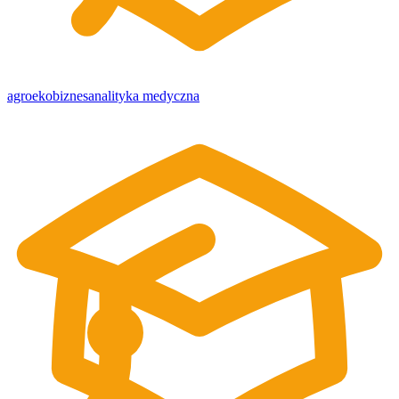
agroekobiznes
analityka medyczna