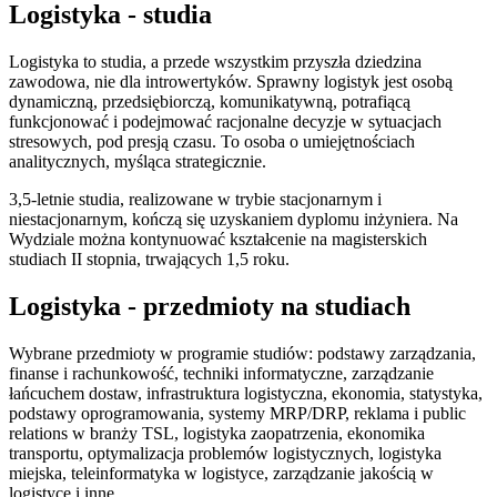
Logistyka - studia
Logistyka to studia, a przede wszystkim przyszła dziedzina
zawodowa, nie dla introwertyków. Sprawny logistyk jest osobą
dynamiczną, przedsiębiorczą, komunikatywną, potrafiącą
funkcjonować i podejmować racjonalne decyzje w sytuacjach
stresowych, pod presją czasu. To osoba o umiejętnościach
analitycznych, myśląca strategicznie.
3,5-letnie studia, realizowane w trybie stacjonarnym i
niestacjonarnym, kończą się uzyskaniem dyplomu inżyniera. Na
Wydziale można kontynuować kształcenie na magisterskich
studiach II stopnia, trwających 1,5 roku.
Logistyka - przedmioty na studiach
Wybrane przedmioty w programie studiów: podstawy zarządzania,
finanse i rachunkowość, techniki informatyczne, zarządzanie
łańcuchem dostaw, infrastruktura logistyczna, ekonomia, statystyka,
podstawy oprogramowania, systemy MRP/DRP, reklama i public
relations w branży TSL, logistyka zaopatrzenia, ekonomika
transportu, optymalizacja problemów logistycznych, logistyka
miejska, teleinformatyka w logistyce, zarządzanie jakością w
logistyce i inne.