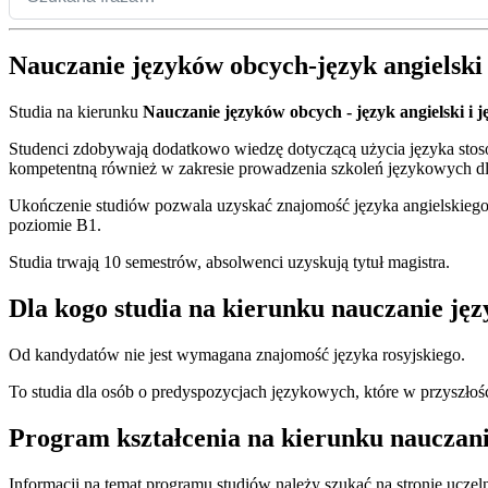
Nauczanie języków obcych-język angielski 
Studia na kierunku
Nauczanie języków obcych - język angielski i j
Studenci zdobywają dodatkowo wiedzę dotyczącą użycia języka stoso
kompetentną również w zakresie prowadzenia szkoleń językowych dla
Ukończenie studiów pozwala uzyskać znajomość języka angielskiego 
poziomie B1.
Studia trwają 10 semestrów, absolwenci uzyskują tytuł magistra.
Dla kogo studia na kierunku nauczanie języ
Od kandydatów nie jest wymagana znajomość języka rosyjskiego.
To studia dla osób o predyspozycjach językowych, które w przyszł
Program kształcenia na kierunku nauczanie
Informacji na temat programu studiów należy szukać na stronie uczeln