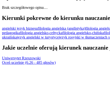
Brak szczegółowego opisu…
Kierunki pokrewne do kierunku nauczanie j
angielski język biznesu
filologia angielska (anglistyka)
filologia angie
pedagogiką
filologia angielsko-celtycka
filologia angielsko-chińska
fil
ukraińska
język angielski w turystyce
język rosyjski w tłumaczeniach s
Jakie uczelnie oferują kierunek nauczanie 
Uniwersytet Rzeszowski
Oceń uczelnię (6.26 - 485 głosów)