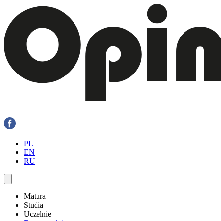
PL
EN
RU
Matura
Studia
Uczelnie