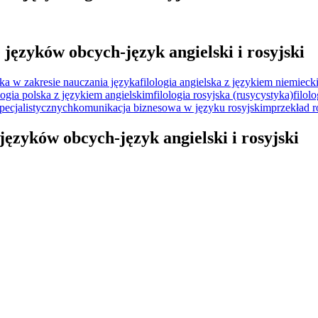
ęzyków obcych-język angielski i rosyjski
lska w zakresie nauczania języka
filologia angielska z językiem niemiec
ologia polska z językiem angielskim
filologia rosyjska (rusycystyka)
filol
pecjalistycznych
komunikacja biznesowa w języku rosyjskim
przekład r
języków obcych-język angielski i rosyjski