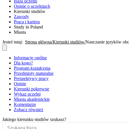
Baza uczelni
Opinie o uczelniach
Kierunki studiów
Zawody
Praca i kariera
Study in Poland
Miasta
Jesteś tutaj:
Strona główna
Kierunki studiów
Nauczanie języków obcy
Informacje ogólne
Dla kogo?
Program kształcenia
Przedmioty maturalne
Perspektywy pracy
Opinie
Kierunki pokrewne
Wykaz uczelni
Miasta akademickie
Komentarze
Zobacz również
Jakiego kierunku studiów szukasz?