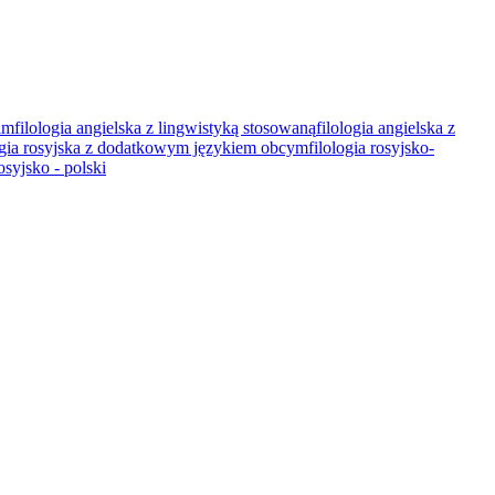
kim
filologia angielska z lingwistyką stosowaną
filologia angielska z
ogia rosyjska z dodatkowym językiem obcym
filologia rosyjsko-
osyjsko - polski