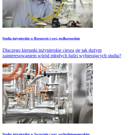
Studia inżynierskie w Rzeszowie i woj. podkarpackim
Dlaczego kierunki inżynierskie cieszą się tak dużym
zainteresowaniem wśród młodych ludzi wybierających studia?
Studia inżynierskie w Szczecinie i woj. zachodniopomorskim