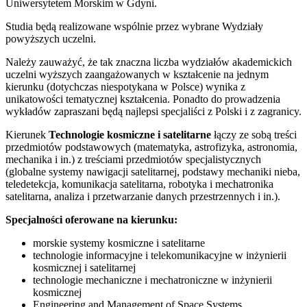
Uniwersytetem Morskim w Gdyni.
Studia będą realizowane wspólnie przez wybrane Wydziały
powyższych uczelni.
Należy zauważyć, że tak znaczna liczba wydziałów akademickich
uczelni wyższych zaangażowanych w kształcenie na jednym
kierunku (dotychczas niespotykana w Polsce) wynika z
unikatowości tematycznej kształcenia. Ponadto do prowadzenia
wykładów zapraszani będą najlepsi specjaliści z Polski i z zagranicy.
Kierunek
Technologie kosmiczne i satelitarne
łączy ze sobą treści
przedmiotów podstawowych (matematyka, astrofizyka, astronomia,
mechanika i in.) z treściami przedmiotów specjalistycznych
(globalne systemy nawigacji satelitarnej, podstawy mechaniki nieba,
teledetekcja, komunikacja satelitarna, robotyka i mechatronika
satelitarna, analiza i przetwarzanie danych przestrzennych i in.).
Specjalności oferowane na kierunku:
morskie systemy kosmiczne i satelitarne
technologie informacyjne i telekomunikacyjne w inżynierii
kosmicznej i satelitarnej
technologie mechaniczne i mechatroniczne w inżynierii
kosmicznej
Engineering and Management of Space Systems