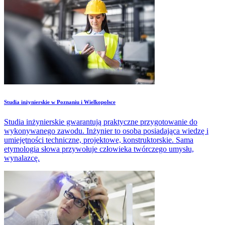
Studia inżynierskie w Poznaniu i Wielkopolsce
Studia inżynierskie gwarantują praktyczne przygotowanie do
wykonywanego zawodu. Inżynier to osoba posiadająca wiedzę i
umiejętności techniczne, projektowe, konstruktorskie. Sama
etymologia słowa przywołuje człowieka twórczego umysłu,
wynalazcę.