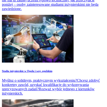
nie ma tu żadnej uczelni typowo technicznej, jak przeczytacie
poniżej – osoby zainteresowane studiami inżynierskimi nie będą
zawiedzione.
Studia inżynierskie w Opolu i woj. opolskim
Myślisz o solidnym, praktycznym wykształceniu?Chcesz zdobyć
konkretny zawód, uzyskać kwalifikacje do wykonywania
sprecyzowanych zadań?Rozważ wybór jednego z kierunków
inżynierskich.