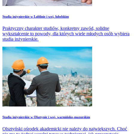
Studia inżynierskie w Lublinie i woj. lubelskim
Praktyczny charakter studiów, konkretny zawód, solidne
wykształcenie to powody, dla których wiele młodych osób wybiera
studia inżynierskie.
Studia inżynierskie w Olsztynie i woj. warmińsko-mazurskim
Olsztyński ośrodek akademicki nie należy do największych. Choć