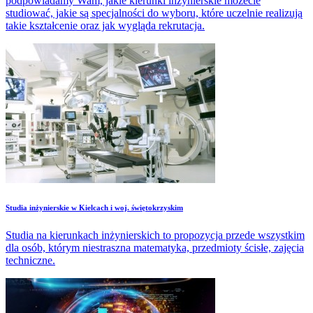
podpowiadamy Wam, jakie kierunki inżynierskie możecie
studiować, jakie są specjalności do wyboru, które uczelnie realizują
takie kształcenie oraz jak wygląda rekrutacja.
Studia inżynierskie w Kielcach i woj. świętokrzyskim
Studia na kierunkach inżynierskich to propozycja przede wszystkim
dla osób, którym niestraszna matematyka, przedmioty ścisłe, zajęcia
techniczne.