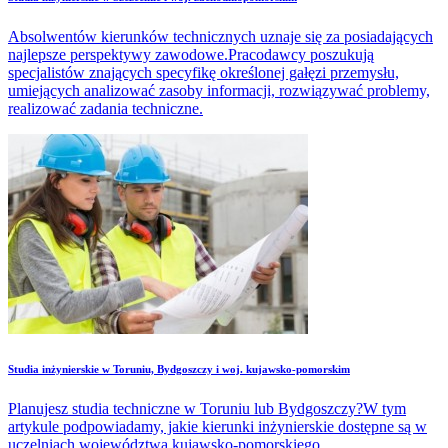
Absolwentów kierunków technicznych uznaje się za posiadających
najlepsze perspektywy zawodowe.Pracodawcy poszukują
specjalistów znających specyfikę określonej gałęzi przemysłu,
umiejących analizować zasoby informacji, rozwiązywać problemy,
realizować zadania techniczne.
Studia inżynierskie w Toruniu, Bydgoszczy i woj. kujawsko-pomorskim
Planujesz studia techniczne w Toruniu lub Bydgoszczy?W tym
artykule podpowiadamy, jakie kierunki inżynierskie dostępne są w
uczelniach województwa kujawsko-pomorskiego.