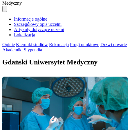
Medyczny
Informacje ogólne
Szczegółowy opis uczelni
Artykuły dotyczące uczelni
Lokalizacja
Opinie
Kierunki studiów
Rekrutacja
Progi punktowe
Drzwi otwarte
Akademiki
Stypendia
Gdański Uniwersytet Medyczny