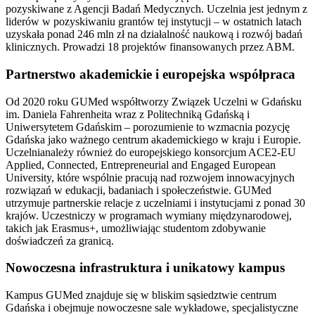
pozyskiwane z Agencji Badań Medycznych. Uczelnia jest jednym z
liderów w pozyskiwaniu grantów tej instytucji – w ostatnich latach
uzyskała ponad 246 mln zł na działalność naukową i rozwój badań
klinicznych. Prowadzi 18 projektów finansowanych przez ABM.
Partnerstwo akademickie i europejska współpraca
Od 2020 roku GUMed współtworzy Związek Uczelni w Gdańsku
im. Daniela Fahrenheita wraz z Politechniką Gdańską i
Uniwersytetem Gdańskim – porozumienie to wzmacnia pozycję
Gdańska jako ważnego centrum akademickiego w kraju i Europie.
Uczelnianależy również do europejskiego konsorcjum ACE2-EU
Applied, Connected, Entrepreneurial and Engaged European
University, które wspólnie pracują nad rozwojem innowacyjnych
rozwiązań w edukacji, badaniach i społeczeństwie. GUMed
utrzymuje partnerskie relacje z uczelniami i instytucjami z ponad 30
krajów. Uczestniczy w programach wymiany międzynarodowej,
takich jak Erasmus+, umożliwiając studentom zdobywanie
doświadczeń za granicą.
Nowoczesna infrastruktura i unikatowy kampus
Kampus GUMed znajduje się w bliskim sąsiedztwie centrum
Gdańska i obejmuje nowoczesne sale wykładowe, specjalistyczne