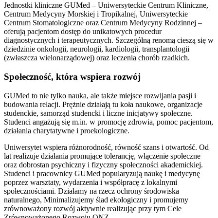
Jednostki kliniczne GUMed – Uniwersyteckie Centrum Kliniczne,
Centrum Medycyny Morskiej i Tropikalnej, Uniwersyteckie
Centrum Stomatologiczne oraz Centrum Medycyny Rodzinnej –
oferują pacjentom dostęp do unikatowych procedur
diagnostycznych i terapeutycznych. Szczególną renomą cieszą się w
dziedzinie onkologii, neurologii, kardiologii, transplantologii
(zwłaszcza wielonarządowej) oraz leczenia chorób rzadkich.
Społeczność, która wspiera rozwój
GUMed to nie tylko nauka, ale także miejsce rozwijania pasji i
budowania relacji. Prężnie działają tu koła naukowe, organizacje
studenckie, samorząd studencki i liczne inicjatywy społeczne.
Studenci angażują się m.in. w promocję zdrowia, pomoc pacjentom,
działania charytatywne i proekologiczne.
Uniwersytet wspiera różnorodność, równość szans i otwartość. Od
lat realizuje działania promujące tolerancję, włączenie społeczne
oraz dobrostan psychiczny i fizyczny społeczności akademickiej.
Studenci i pracownicy GUMed popularyzują naukę i medycynę
poprzez warsztaty, wydarzenia i współpracę z lokalnymi
społecznościami. Działamy na rzecz ochrony środowiska
naturalnego, Minimalizujemy ślad ekologiczny i promujemy
zrównoważony rozwój aktywnie realizując przy tym Cele
Zrównoważonego Rozwoju ONZ.