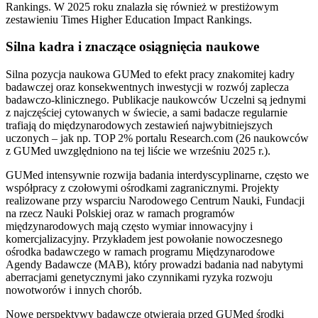
Rankings. W 2025 roku znalazła się również w prestiżowym
zestawieniu Times Higher Education Impact Rankings.
Silna kadra i znaczące osiągnięcia naukowe
Silna pozycja naukowa GUMed to efekt pracy znakomitej kadry
badawczej oraz konsekwentnych inwestycji w rozwój zaplecza
badawczo-klinicznego. Publikacje naukowców Uczelni są jednymi
z najczęściej cytowanych w świecie, a sami badacze regularnie
trafiają do międzynarodowych zestawień najwybitniejszych
uczonych – jak np. TOP 2% portalu Research.com (26 naukowców
z GUMed uwzględniono na tej liście we wrześniu 2025 r.).
GUMed intensywnie rozwija badania interdyscyplinarne, często we
współpracy z czołowymi ośrodkami zagranicznymi. Projekty
realizowane przy wsparciu Narodowego Centrum Nauki, Fundacji
na rzecz Nauki Polskiej oraz w ramach programów
międzynarodowych mają często wymiar innowacyjny i
komercjalizacyjny. Przykładem jest powołanie nowoczesnego
ośrodka badawczego w ramach programu Międzynarodowe
Agendy Badawcze (MAB), który prowadzi badania nad nabytymi
aberracjami genetycznymi jako czynnikami ryzyka rozwoju
nowotworów i innych chorób.
Nowe perspektywy badawcze otwierają przed GUMed środki