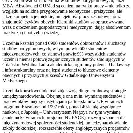
GUMed prowadzi 12 kierunków studiów podyplomowych, także
MBA. Absolwenci GUMed są cenieni na rynku pracy – nie tylko ze
względu na solidne przygotowanie teoretyczne i praktyczne, ale
także kompetencje miękkie, umiejętność pracy zespołowej oraz
znajomość języków obcych. Kierunki studiów są opracowywane
wraz z otoczeniem gospodarczym i medycznym, dając absolwentom
praktyczną i potrzebną wiedzę.
Uczelnia kształci ponad 6900 studentów, doktorantów i słuchaczy
studiów podyplomowych, w tym prawie 600 studentów
międzynarodowych, co stanowi prawie 9% wszystkich studentów
uczelni i niemal połowę zagranicznych studentów studiujących w
Gdańsku. Wybitna kadra akademicka, ogromny potencjał badawczy
i infrastrukturalny oraz najlepsi studenci to kluczowe elementy
obecnych i przyszłych sukcesów Gdańskiego Uniwersytetu
Medycznego.
Uczelnia konsekwentnie realizuje swoją długoterminową strategię
umiędzynarodowienia. Obejmuje ona m.in. wymianę studentów i
pracowników między instytucjami partnerskimi w UE w ramach
programu Erasmus+ od 1997 roku, ponad 40-letnią współpracę
naukową z Japonią – Uniwersytetem Nagoya (w tym wymianę
akademicką w ramach programu NUPACE), rozwój wsparcia dla
międzynarodowej społeczności studenckiej, umiędzynarodowienie
szkoły doktorskiej, rozszerzenie oferty anglojęzycznych programów