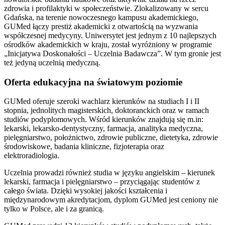
zdrowia i profilaktyki w społeczeństwie. Zlokalizowany w sercu
Gdańska, na terenie nowoczesnego kampusu akademickiego,
GUMed łączy prestiż akademicki z otwartością na wyzwania
współczesnej medycyny. Uniwersytet jest jednym z 10 najlepszych
ośrodków akademickich w kraju, został wyróżniony w programie
„Inicjatywa Doskonałości – Uczelnia Badawcza”. W tym gronie jest
też jedyną uczelnią medyczną.
Oferta edukacyjna na światowym poziomie
GUMed oferuje szeroki wachlarz kierunków na studiach I i II
stopnia, jednolitych magisterskich, doktoranckich oraz w ramach
studiów podyplomowych. Wśród kierunków znajdują się m.in:
lekarski, lekarsko-dentystyczny, farmacja, analityka medyczna,
pielęgniarstwo, położnictwo, zdrowie publiczne, dietetyka, zdrowie
środowiskowe, badania kliniczne, fizjoterapia oraz
elektroradiologia.
Uczelnia prowadzi również studia w języku angielskim – kierunek
lekarski, farmacja i pielęgniarstwo – przyciągając studentów z
całego świata. Dzięki wysokiej jakości kształcenia i
międzynarodowym akredytacjom, dyplom GUMed jest ceniony nie
tylko w Polsce, ale i za granicą.