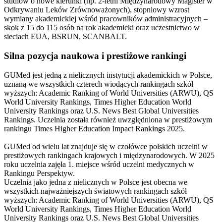
studiów o nowe kierunki (np. 2-letni Międzynarodowy Magister w
Odkrywaniu Leków Zrównoważonych), stopniowy wzrost
wymiany akademickiej wśród pracowników administracyjnych –
skok z 15 do 115 osób na rok akademicki oraz uczestnictwo w
sieciach EUA, BSRUN, SCANBALT.
Silna pozycja naukowa i prestiżowe rankingi
GUMed jest jedną z nielicznych instytucji akademickich w Polsce,
uznaną we wszystkich czterech wiodących rankingach szkół
wyższych: Academic Ranking of World Universities (ARWU), QS
World University Rankings, Times Higher Education World
University Rankings oraz U.S. News Best Global Universities
Rankings. Uczelnia została również uwzględniona w prestiżowym
rankingu Times Higher Education Impact Rankings 2025.
GUMed od wielu lat znajduje się w czołówce polskich uczelni w
prestiżowych rankingach krajowych i międzynarodowych. W 2025
roku uczelnia zajęła 1. miejsce wśród uczelni medycznych w
Rankingu Perspektyw.
Uczelnia jako jedna z nielicznych w Polsce jest obecna we
wszystkich najważniejszych światowych rankingach szkół
wyższych: Academic Ranking of World Universities (ARWU), QS
World University Rankings, Times Higher Education World
University Rankings oraz U.S. News Best Global Universities