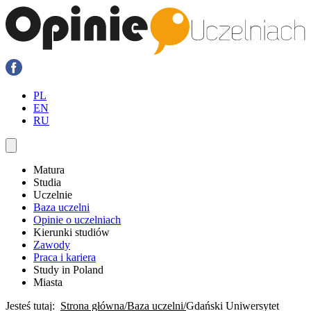
PL
EN
RU
Matura
Studia
Uczelnie
Baza uczelni
Opinie o uczelniach
Kierunki studiów
Zawody
Praca i kariera
Study in Poland
Miasta
Jesteś tutaj:
Strona główna
Baza uczelni
Gdański Uniwersytet