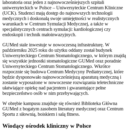
laboratoria oraz jeden z najnowocześniejszych szpitali
uniwersyteckich w Polsce – Uniwersyteckie Centrum Kliniczne
(UCK). Studenci mają dostęp do najnowszych technologii
medycznych i doskonalą swoje umiejętności w realistycznych
warunkach w Centrum Symulacji Medycznej, a także w
specjalistycznych centrach symulacji: kardiologicznej czy
endoskopii i technik małoinwazyjnych.
GUMed stale inwestuje w nowoczesną infrastrukturę. W
październiku 2025 roku do użytku oddany został budynek
Uniwersyteckiego Centrum Stomatologicznego, w którym znajdą
się wszystkie jednostki stomatologiczne GUMed oraz poradnie
Uniwersyteckiego Centrum Stomatologicznego. Wkrótce
rozpocznie się budowa Centrum Medycyny Pediatrycznej, które
będzie dysponowało najnowocześniejszą aparaturą medyczną i
zostanie wyposażone w nowoczesne rozwiązania teletechniczne
ułatwiające opiekę nad pacjentem i gwarantujące pełne
bezpieczeństwo osób w nim przebywających.
W obrębie kampusu znajduje się również Biblioteka Główna
GUMed z bogatym zasobem literatury medycznej oraz Centrum
Sportu z siłownią, boiskiem i salą fitness.
Wiodący ośrodek kliniczny w Polsce