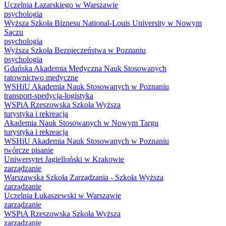
Uczelnia Łazarskiego w Warszawie
psychologia
Wyższa Szkoła Biznesu National-Louis University w Nowym
Sączu
psychologia
Wyższa Szkoła Bezpieczeństwa w Poznaniu
psychologia
Gdańska Akademia Medyczna Nauk Stosowanych
ratownictwo medyczne
WSHiU Akademia Nauk Stosowanych w Poznaniu
transport-spedycja-logistyka
WSPiA Rzeszowska Szkoła Wyższa
turystyka i rekreacja
Akademia Nauk Stosowanych w Nowym Targu
turystyka i rekreacja
WSHiU Akademia Nauk Stosowanych w Poznaniu
twórcze pisanie
Uniwersytet Jagielloński w Krakowie
zarządzanie
Warszawska Szkoła Zarządzania - Szkoła Wyższa
zarządzanie
Uczelnia Łukaszewski w Warszawie
zarządzanie
WSPiA Rzeszowska Szkoła Wyższa
zarządzanie