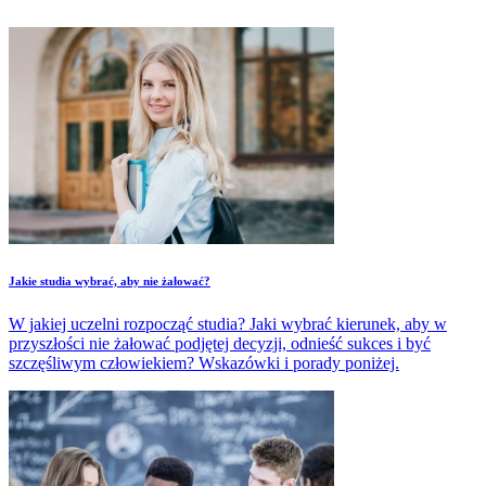
Jakie studia wybrać, aby nie żałować?
W jakiej uczelni rozpocząć studia? Jaki wybrać kierunek, aby w
przyszłości nie żałować podjętej decyzji, odnieść sukces i być
szczęśliwym człowiekiem? Wskazówki i porady poniżej.