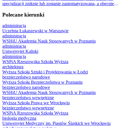
specjalizacji zniknie lub zostanie zautomatyzowana, a obecnie
wysoko płatne zawody zostaną zastąpione przez inne.
Polecane kierunki
administracja
Uczelnia Łukaszewski w Warszawie
administracja
WSHiU Akademia Nauk Stosowanych w Poznaniu
administracja
Uniwersytet Kaliski
administracja
WSPiA Rzeszowska Szkoła Wyższa
architektura
Wyższa Szkoła Sztuki i Projektowania w Łodzi
bezpieczeństwo narodowe
Wyższa Szkoła Bezpieczeństwa w Poznaniu
bezpieczeństwo narodowe
WSHiU Akademia Nauk Stosowanych w Poznaniu
bezpieczeństwo wewnętrzne
Wyższa Szkoła Prawa we Wrocławiu
bezpieczeństwo wewnętrzne
WSPiA Rzeszowska Szkoła Wyższa
biologia medyczna
Uniwersytet Medyczny im. Piastów Śląskich we Wrocławiu