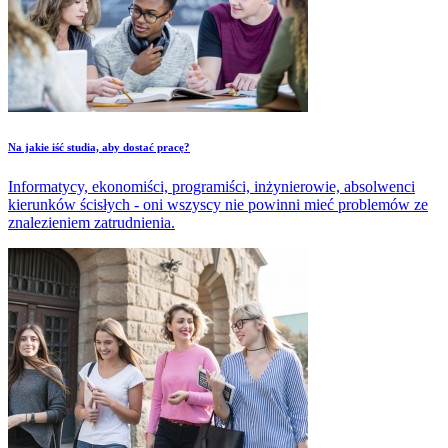
Na jakie iść studia, aby dostać pracę?
Informatycy, ekonomiści, programiści, inżynierowie, absolwenci
kierunków ścisłych - oni wszyscy nie powinni mieć problemów ze
znalezieniem zatrudnienia.