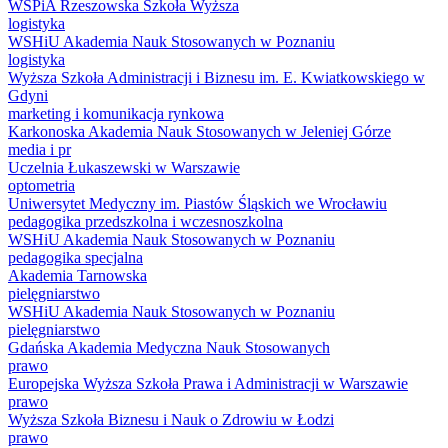
WSPiA Rzeszowska Szkoła Wyższa
logistyka
WSHiU Akademia Nauk Stosowanych w Poznaniu
logistyka
Wyższa Szkoła Administracji i Biznesu im. E. Kwiatkowskiego w
Gdyni
marketing i komunikacja rynkowa
Karkonoska Akademia Nauk Stosowanych w Jeleniej Górze
media i pr
Uczelnia Łukaszewski w Warszawie
optometria
Uniwersytet Medyczny im. Piastów Śląskich we Wrocławiu
pedagogika przedszkolna i wczesnoszkolna
WSHiU Akademia Nauk Stosowanych w Poznaniu
pedagogika specjalna
Akademia Tarnowska
pielęgniarstwo
WSHiU Akademia Nauk Stosowanych w Poznaniu
pielęgniarstwo
Gdańska Akademia Medyczna Nauk Stosowanych
prawo
Europejska Wyższa Szkoła Prawa i Administracji w Warszawie
prawo
Wyższa Szkoła Biznesu i Nauk o Zdrowiu w Łodzi
prawo