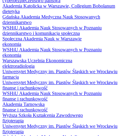
cyberbezpieczeństwo państwa
Akademia Katolicka w Warszawie, Collegium Bobolanum
dietetyka
Gdańska Akademia Medyczna Nauk Stosowanych
dziennikarstwo
WSHiU Akademia Nauk Stosowanych w Poznaniu
dziennikarstwo i komunikacja społeczna
Społeczna Akademia Nauk w Warszawie
ekonomia
WSHiU Akademia Nauk Stosowanych w Poznaniu
ekonomia
Warszawska Uczelnia Ekonomiczna
elektroradiologia
Uniwersytet Medyczny im. Piastów Śląskich we Wrocławiu
farmacja
Uniwersytet Medyczny im. Piastów Śląskich we Wrocławiu
finanse i rachunkowość
WSHiU Akademia Nauk Stosowanych w Poznaniu
finanse i rachunkowość
Akademia Tarnowska
finanse i rachunkowość
Wyższa Szkoła Kształcenia Zawodowego
fizjoterapia
Uniwersytet Medyczny im. Piastów Śląskich we Wrocławiu
fizjoterapia