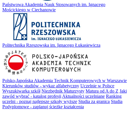
Państwowa Akademia Nauk Stosowanych im. Ignacego
Mościckiego w Ciechanowie
Politechnika Rzeszowska im. Ignacego Łukasiewicza
Polsko-Japońska Akademia Technik Komputerowych w Warszawie
Kierunków studiów - wykaz alfabetyczny
Uczelnie w Polsce
Wyszukiwarka szkół
Niezbędnik Maturzysty
Matura od A do Z
Jaki
zawód wybrać - katalog profesji
Aktualności uczelniane
Ranking
uczelni - poznaj najlepsze szkoły wyższe
Studia za granicą
Studia
Podyplomowe - zaplanuj ścieżkę kształcenia