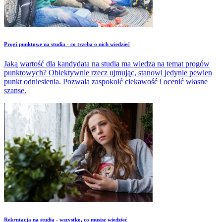
​Progi punktowe na studia - co trzeba o nich wiedzieć
Jaką wartość dla kandydata na studia ma wiedza na temat progów
punktowych? Obiektywnie rzecz ujmując, stanowi jedynie pewien
punkt odniesienia. Pozwala zaspokoić ciekawość i ocenić własne
szanse.
​Rekrutacja na studia - wszystko, co musisz wiedzieć