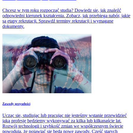
Chcesz w tym roku rozpocząć studia? Dowiedz się, jak znaleźć
odpowiedni kierunek kształcenia. Zobacz, jak przebiega nabór, jakie
są etapy rekrutacji. Sprawdź terminy rekrutacji i wymagane
dokumenty.
​Zawody przyszłości
Ucząc się, studiując lub pracując nie jesteśmy wstanie przewidzieć
jaką profesję będziemy wykonywać za kilka lub kilkanaście lat.
Rozwój technologii i szybkość zmian we współczesnym świecie
powodują, że pojawiać się będą nowe zawody. Część starych