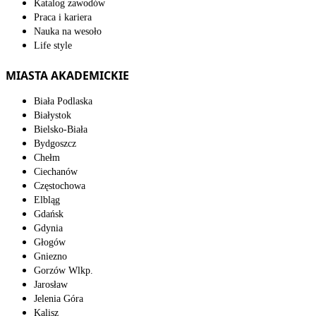
Katalog zawodów
Praca i kariera
Nauka na wesoło
Life style
MIASTA AKADEMICKIE
Biała Podlaska
Białystok
Bielsko-Biała
Bydgoszcz
Chełm
Ciechanów
Częstochowa
Elbląg
Gdańsk
Gdynia
Głogów
Gniezno
Gorzów Wlkp.
Jarosław
Jelenia Góra
Kalisz