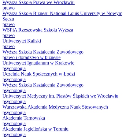
Wyższa Szkoła Prawa we Wrocławiu
prawo
Wyższa Szkoła Biznesu National-Louis University w Nowym
Sączu
prawo
WSPiA Rzeszowska Szkoła Wyższa
prawo
Uniwersytet Kaliski
prawo
Wyższa Szkoła Kształcenia Zawodowego
prawo i doradztwo w biznesie
Uniwersytet Ignatianum w Krakowie
psychologia
Uczelnia Nauk Społecznych w Łodzi
psychologia
Wyższa Szkoła Kształcenia Zawodowego
psychologia
Uniwersytet Medyczny im. Piastów Śląskich we Wrocławiu
psychologia
Warszawska Akademia Medyczna Nauk Stosowanych
psychologia
Akademia Tarnowska
psychologia
Akademia Jagiellońska w Toruniu
psychologia