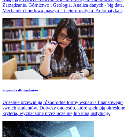
Zarządzanie, Górnictwo i Geologia, Analiza danych - big data,
Mechanika i budowa maszyn, Teleinformatyka, Automatyka i
Robotyka, Elektrotechnika, Informatyka i Ekonometria, Finanse i
rachunkowość, Elektronika i telekomunikacja.
Stypendia dla studentów
Uczelnie przewidują różnorodne formy wsparcia finansowego
swoich studentów. Dotyczy ono osób, które spełniają określone
kryteria, wyznaczone przez uczelnię lub inną instytucję.