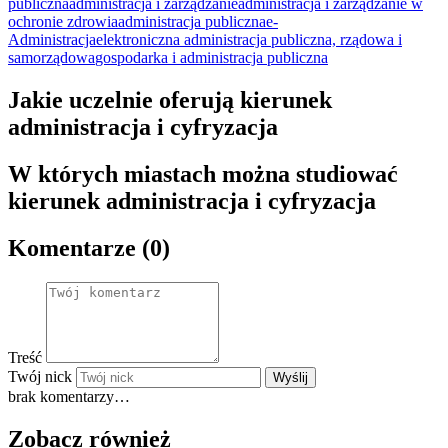
publiczna
administracja i zarządzanie
administracja i zarządzanie w
ochronie zdrowia
administracja publiczna
e-
Administracja
elektroniczna administracja publiczna, rządowa i
samorządowa
gospodarka i administracja publiczna
Jakie uczelnie oferują kierunek
administracja i cyfryzacja
W których miastach można studiować
kierunek administracja i cyfryzacja
Komentarze (0)
Treść
Twój nick
Wyślij
brak komentarzy…
Zobacz również