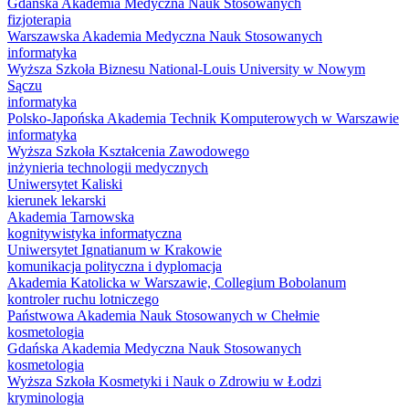
Gdańska Akademia Medyczna Nauk Stosowanych
fizjoterapia
Warszawska Akademia Medyczna Nauk Stosowanych
informatyka
Wyższa Szkoła Biznesu National-Louis University w Nowym
Sączu
informatyka
Polsko-Japońska Akademia Technik Komputerowych w Warszawie
informatyka
Wyższa Szkoła Kształcenia Zawodowego
inżynieria technologii medycznych
Uniwersytet Kaliski
kierunek lekarski
Akademia Tarnowska
kognitywistyka informatyczna
Uniwersytet Ignatianum w Krakowie
komunikacja polityczna i dyplomacja
Akademia Katolicka w Warszawie, Collegium Bobolanum
kontroler ruchu lotniczego
Państwowa Akademia Nauk Stosowanych w Chełmie
kosmetologia
Gdańska Akademia Medyczna Nauk Stosowanych
kosmetologia
Wyższa Szkoła Kosmetyki i Nauk o Zdrowiu w Łodzi
kryminologia