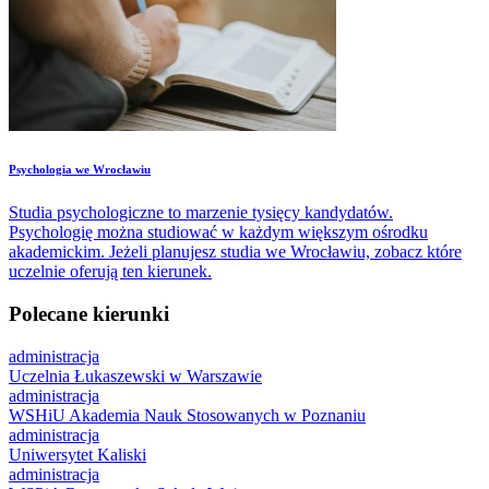
​Psychologia we Wrocławiu
Studia psychologiczne to marzenie tysięcy kandydatów.
Psychologię można studiować w każdym większym ośrodku
akademickim. Jeżeli planujesz studia we Wrocławiu, zobacz które
uczelnie oferują ten kierunek.
Polecane kierunki
administracja
Uczelnia Łukaszewski w Warszawie
administracja
WSHiU Akademia Nauk Stosowanych w Poznaniu
administracja
Uniwersytet Kaliski
administracja