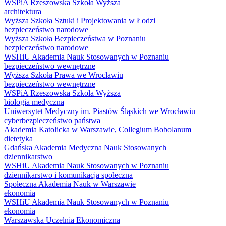
WSPiA Rzeszowska Szkoła Wyższa
architektura
Wyższa Szkoła Sztuki i Projektowania w Łodzi
bezpieczeństwo narodowe
Wyższa Szkoła Bezpieczeństwa w Poznaniu
bezpieczeństwo narodowe
WSHiU Akademia Nauk Stosowanych w Poznaniu
bezpieczeństwo wewnętrzne
Wyższa Szkoła Prawa we Wrocławiu
bezpieczeństwo wewnętrzne
WSPiA Rzeszowska Szkoła Wyższa
biologia medyczna
Uniwersytet Medyczny im. Piastów Śląskich we Wrocławiu
cyberbezpieczeństwo państwa
Akademia Katolicka w Warszawie, Collegium Bobolanum
dietetyka
Gdańska Akademia Medyczna Nauk Stosowanych
dziennikarstwo
WSHiU Akademia Nauk Stosowanych w Poznaniu
dziennikarstwo i komunikacja społeczna
Społeczna Akademia Nauk w Warszawie
ekonomia
WSHiU Akademia Nauk Stosowanych w Poznaniu
ekonomia
Warszawska Uczelnia Ekonomiczna