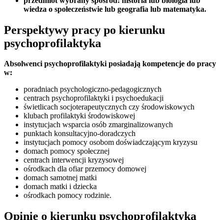
przedmiot wybrany spośród: historia lub biologia lub
wiedza o społeczeństwie lub geografia lub matematyka.
Perspektywy pracy po kierunku
psychoprofilaktyka
Absolwenci psychoprofilaktyki posiadają kompetencje do pracy
w:
poradniach psychologiczno-pedagogicznych
centrach psychoprofilaktyki i psychoedukacji
świetlicach socjoterapeutycznych czy środowiskowych
klubach profilaktyki środowiskowej
instytucjach wsparcia osób zmarginalizowanych
punktach konsultacyjno-doradczych
instytucjach pomocy osobom doświadczającym kryzysu
domach pomocy społecznej
centrach interwencji kryzysowej
ośrodkach dla ofiar przemocy domowej
domach samotnej matki
domach matki i dziecka
ośrodkach pomocy rodzinie.
Opinie o kierunku psychoprofilaktyka