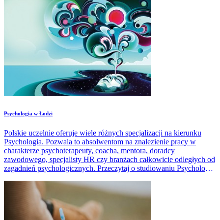
​Psychologia w Łodzi
Polskie uczelnie oferuje wiele różnych specjalizacji na kierunku
Psychologia. Pozwala to absolwentom na znalezienie pracy w
charakterze psychoterapeuty, coacha, mentora, doradcy
zawodowego, specjalisty HR czy branżach całkowicie odległych od
zagadnień psychologicznych. Przeczytaj o studiowaniu Psychologii
w Łodzi. Sprawdź, które uczelnie oferują ten kierunek, jak wygląda
rekrutacja, program studiów i zarobki absolwentów.