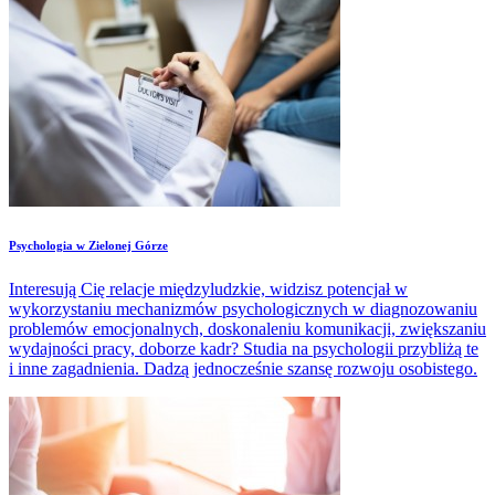
Psychologia w Zielonej Górze
Interesują Cię relacje międzyludzkie, widzisz potencjał w
wykorzystaniu mechanizmów psychologicznych w diagnozowaniu
problemów emocjonalnych, doskonaleniu komunikacji, zwiększaniu
wydajności pracy, doborze kadr? Studia na psychologii przybliżą te
i inne zagadnienia. Dadzą jednocześnie szansę rozwoju osobistego.