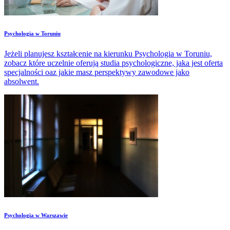
​Psychologia w Toruniu
Jeżeli planujesz kształcenie na kierunku Psychologia w Toruniu,
zobacz które uczelnie oferują studia psychologiczne, jaka jest oferta
specjalności oaz jakie masz perspektywy zawodowe jako
absolwent.
​Psychologia w Warszawie