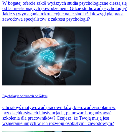
W bogatej ofercie szkół wyższych studia psychologiczne cieszą się
od lat niesłabnących powodzeniem. Gdzie studiować psychologię?
Jakie są wymagania rekrutacyjne na te studia? Jak wygląda praca
zawodowa specjalistów z zakresu psychologii?
​Psychologia w biznesie w Gdyni
Chciałbyś motywować pracowników, kierować zespołami w
przedsiębiorstwach i instytucjach, planować i organizować
szkolenia dla pracowników? Czujesz, że Twoją misją jest
wspieranie innych w ich rozwoju osobistym i zawodowym?