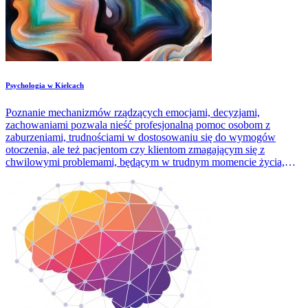
​Psychologia w Kielcach
Poznanie mechanizmów rządzących emocjami, decyzjami,
zachowaniami pozwala nieść profesjonalną pomoc osobom z
zaburzeniami, trudnościami w dostosowaniu się do wymogów
otoczenia, ale też pacjentom czy klientom zmagającym się z
chwilowymi problemami, będącym w trudnym momencie życia,
potrzebującym wsparcia przy podjęciu ważnych decyzji.