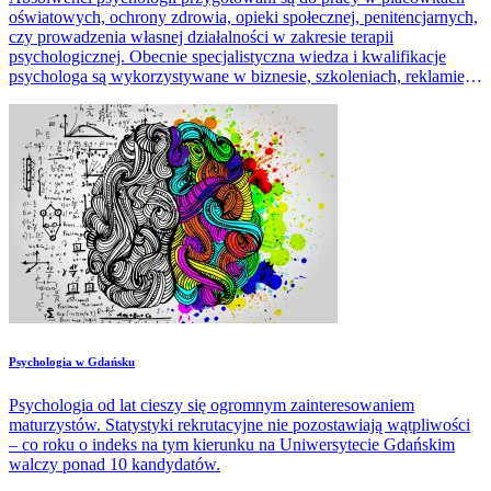
oświatowych, ochrony zdrowia, opieki społecznej, penitencjarnych,
czy prowadzenia własnej działalności w zakresie terapii
psychologicznej. Obecnie specjalistyczna wiedza i kwalifikacje
psychologa są wykorzystywane w biznesie, szkoleniach, reklamie,
sporcie, PR, badaniach rynku.
​Psychologia w Gdańsku
Psychologia od lat cieszy się ogromnym zainteresowaniem
maturzystów. Statystyki rekrutacyjne nie pozostawiają wątpliwości
– co roku o indeks na tym kierunku na Uniwersytecie Gdańskim
walczy ponad 10 kandydatów.