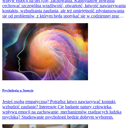
wpływ emocji na decyzje, zachowania. Kandydatów powinna
cechować szczególna wrażliwość, otwartość, łatwość nawiązywania
kontaktu, wzbudzania zaufania, ale też umiejętność zdystansowania
się od problemów, z którym będą spotykać się w codziennej pracy
zawodowej.
Psychologia w Sopocie
Jesteś osobą empatyczną? Potrafisz łatwo nawiązywać kontakt,
wzbudzić zaufanie? Interesuje Cię badanie natury człowieka,
wpływu emocji na zachowanie, mechanizmów rządzących ludzką
psychiką? Studiowanie psychologii będzie dobrym wyborem.